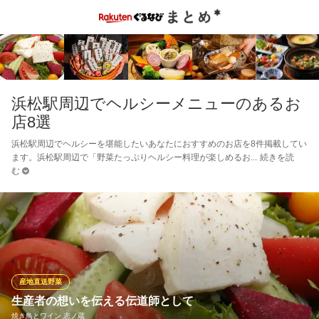
浜松駅周辺でヘルシーメニューのあるお
店8選
浜松駅周辺でヘルシーを堪能したいあなたにおすすめのお店を8件掲載してい
ます。浜松駅周辺で「野菜たっぷりヘルシー料理が楽しめるお
続きを読
む
産地直送野菜
生産者の想いを伝える伝道師として
焼き鳥とワイン 志ノ蔵