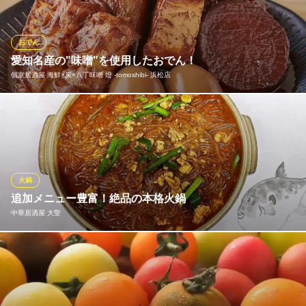
が地下にあり、人数に応じてさばいています。カルシュウム･ビタ
ミンC･ コラーゲンを多く含むため滋養強壮にもなるすっぽんは、
鍋に使うお出汁もすっぽんの素材を活かし丁寧に取っています！
おでん
愛知名産の"味噌"を使用したおでん！
富久竹
個室居酒屋 海鮮×炭×八丁味噌 燈 ‐tomoshibi‐ 浜松店
すっぽん料理、ふぐ料理
ＪＲ東海道本線浜松駅北口 徒歩10分
静岡県浜松市中央区田町231-5
愛知の赤みそを使った逸品料理は、濃厚でコクがあります。濃厚
な味わいでお酒も良く進みます。愛知名物のどてかつや手羽先の
ほか、居酒屋定番のおでんも味噌でどうぞ。
個室居酒屋 海鮮×炭×八丁味噌 燈 ‐tomoshibi‐ 浜松店
火鍋
大人の完全個室空間
追加メニュー豊富！絶品の本格火鍋
遠州鉄道線第一通り駅 徒歩5分
中華居酒屋 大聖
静岡県浜松市中央区鍛冶町320-23 Q‐FACE B1
自慢の「火鍋」は、清湯鍋や麻辣鍋、二色鍋など種類豊富に用意
しております！ スープに使用する香辛料や調味料にこだわり抜
き、独自の味わいを創り出しました。 鶏ガラや豚骨ベースのスー
プに新鮮な食材がたっぷりと入り、深い旨味と香りが口いっぱい