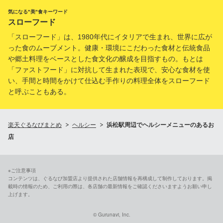
気になる"美"食キーワード
スローフード
「スローフード」は、1980年代にイタリアで生まれ、世界に広が
った食のムーブメント。健康・環境にこだわった食材と伝統食品
や郷土料理をベースとした食文化の醸成を目指すもの。もとは
「ファストフード」に対抗して生まれた表現で、安心な食材を使
い、手間と時間をかけて仕込む手作りの料理全体をスローフード
と呼ぶこともある。
楽天ぐるなびまとめ
ヘルシー
浜松駅周辺でヘルシーメニューのあるお
店
※ご注意事項
コンテンツは、ぐるなび加盟店より提供された店舗情報を再構成して制作しております。掲
載時の情報のため、ご利用の際は、各店舗の最新情報をご確認くださいますようお願い申し
上げます。
© Gurunavi, Inc.