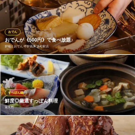
静岡県浜松市中央区鍛冶町319-6 コスモ第2ビル1F
新鮮で旬だからこそ香る、芳醇で濃厚な味わいが堪らない、四季
折々の季節野菜。香ばしく焼いた「焼き野菜」は、それだけでも
お酒とも合う自慢のメニューです。旬を大事にしておりますの
で、野菜の内容は季節ごとに変わるのも楽しみなポイントですね♪
おでん
ドリンク原価提供居酒屋 Aji菜（アジサイ）浜松
おでんが《500円》で食べ放題♪
旬菜居酒屋
炉端とおでん 呼炉凪来 浜松駅店
遠州鉄道線第一通り駅 徒歩6分
静岡県浜松市中央区肴町317-19
浜松駅チカ!!炉端とおでんの居酒屋『炉端とおでん 』が8月NEW
OPEN♪日本初◎なんとワンコインでおでんが食べ放題！！
炉端とおでん 呼炉凪来 浜松駅店
炉端焼きおでん居酒屋
すっぽん鍋
遠州鉄道線第一通り駅 徒歩4分
鮮度◎厳選すっぽん料理
静岡県浜松市中央区肴町322-20 WAVE BLDG.3F
富久竹
当店では、すっぽん料理でお客様を元気で美しくをモットーにし
ております。地元で仕入れる新鮮なすっぽんは専用の「いけす」