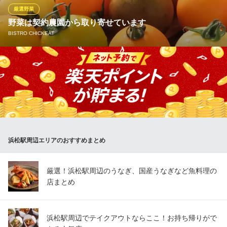
に広がります。お好みの追加メニューと共にぜひ存分にご堪能く
厳選野菜
ださい。
野菜は契約農園から取り寄せています
BISTRO CHICKEAT
中華居酒屋 大聖
浜松中華 食べ放題宴会
農家さんから直接取り寄せた野菜は鮮度は格別!!野菜本来の旨味を
遠州鉄道線第一通り駅 徒歩5分
静岡県浜松市中央区田町316-30
楽しめるように工夫しています!!
BISTRO CHICKEAT
浜松 ビストロ
遠州鉄道線第一通り駅 徒歩3分
静岡県浜松市中央区田町324-13 田町324ビル1F
浜松駅周辺エリアのおすすめまとめ
厳選！浜松駅周辺のうなぎ、国産うなぎなど魚料理の
店まとめ
浜松駅周辺でテイクアウトならここ！お持ち帰りがで