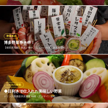
志ノ蔵を運営するホットファームは、農業の生産・流通・販売を
手がけています。「志を高く、想いを込めた料理を提供する。」
この想いを店名に込めました。食材の持つ魅力や生産者の想いを
伝えるため、静岡県産食材にこだわり、シンプルかつダイレクト
に素材の魅力を味わえる料理をご用意しております。
野菜巻き
博多野菜巻き串！
焼き鳥とワイン 志ノ蔵
【個室席完備】炭火ノ串や。 ニューハカタスタイル 浜松…
静岡産野菜と焼鳥稀少串
ＪＲ浜松駅北口 徒歩3分
静岡県浜松市中央区千歳町76-4
ジューシーな肉の旨味とヘルシーな野菜を同時に味わうことがで
きる当店名物。ヘルシーなのに加えて、ボリューム満点！炭火で
じっくりと焼き上げる事で極上の旨味を実現。様々な種類を是非
食べ比べしてみて下さいね♪
こだわり野菜
【個室席完備】炭火ノ串や。 ニューハカタスタイル 浜松駅
◆目利きで仕入れた美味しい野菜
前店
ドリンク原価提供居酒屋 Aji菜（アジサイ）浜松
九州料理専門個室居酒屋
遠州鉄道線第一通り駅 徒歩5分