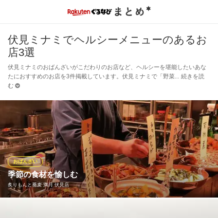
伏見ミナミでヘルシーメニューのあるお
店3選
伏見ミナミのおばんざいがこだわりのお店など、ヘルシーを堪能したいあな
たにおすすめのお店を3件掲載しています。伏見ミナミで「野菜
続きを読
む
おばんざい
季節の食材を愉しむ
炙りもんと蕎麦 満月 伏見店
日替わりでご用意する【炙りもん・おばんざい】は当店へ足をお