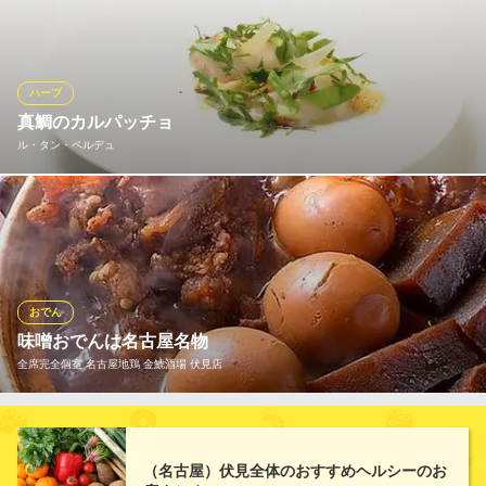
運びの際は必ず食べていただきたい逸品たち。中でもおすすめが
炙りもんの「キスの開き/舌びらめ」。その日一番の素材を使用し
た「おばんざいの3種もり合わせ」など他店では中々お目にかかれ
ない一品料理をお召し上がりいただけます！すべて自家製なのも
ハーブ
◎
真鯛のカルパッチョ
ル・タン・ペルデュ
炙りもんと蕎麦 満月 伏見店
居酒屋、そば
薄切りにした真鯛に季節の野菜と天然のハーブを添えて
地下鉄鶴舞線伏見駅 徒歩1分
愛知県名古屋市中区栄2-1-12 ダイアパレス伏見B1
ル・タン・ペルデュ
モダンフレンチ
地下鉄鶴舞線伏見駅 徒歩1分
おでん
愛知県名古屋市中区栄2-1-14 コモングランドビル2F
味噌おでんは名古屋名物
全席完全個室 名古屋地鶏 金鯱酒場 伏見店
「味噌おでん」 おでんの中で一番好きな具を持っている方は多
いはず。それでは、その一番好きなおでんの具を「味噌おでん」
（名古屋）伏見全体のおすすめヘルシーのお
として食べてみたことはございますか？もしも、ないのだとした