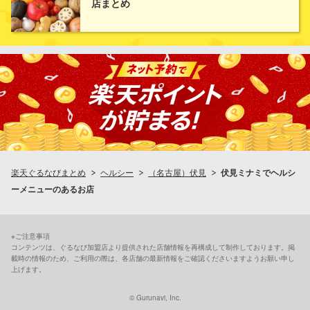
店まとめ
らぜひ一度、味噌おでんとして食べてみてください！中まで味噌
が染み込み、濃い赤褐色になったおでんの具はきっと美味しいは
ずです！
全席完全個室 名古屋地鶏 金鯱酒場 伏見店
名古屋市/個室/居酒屋
地下鉄鶴舞線伏見駅 徒歩1分
愛知県名古屋市中区栄1-5-5 広小路伏見ビル1F
楽天ぐるなびまとめ
ヘルシー
（名古屋）伏見
伏見ミナミでヘルシ
ーメニューのあるお店
※ご注意事項
コンテンツは、ぐるなび加盟店より提供された店舗情報を再構成して制作しております。掲
載時の情報のため、ご利用の際は、各店舗の最新情報をご確認くださいますようお願い申し
上げます。
© Gurunavi, Inc.