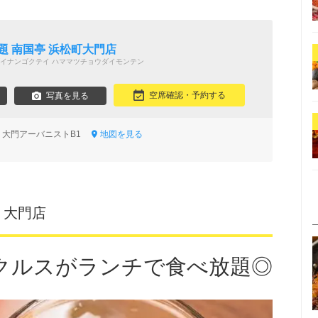
題 南国亭 浜松町大門店
イナンゴクテイ ハママツチョウダイモンテン
空席確認・予約する
写真を見る
-6 大門アーバニストB1
地図を見る
 大門店
クルスがランチで食べ放題◎