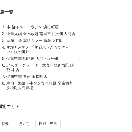
8選一覧
本格肉バル ユウジン 浜松町店
中華火鍋 食べ放題 南国亭 浜松町大門店
麻布十番 薬膳カレー 新海 大門店
炉端とおでん 呼炉凪来（ころなぎら
い）浜松町店
個室中華 御膳房 大門・浜松町
北京ダック オーダー式食べ飲み放題 随
苑 本店
健康中華 青蓮 浜松町店
寿司・海鮮・牛タン食べ放題 全席個室
浜松町大門酒場
周辺エリア
新橋
虎ノ門
田町・三田