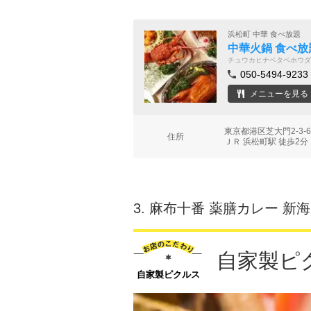
浜松町 中華 食べ放題
中華火鍋 食べ放
チュウカヒナベタベホウダ
050-5494-9233
メニューを見る
東京都港区芝大門2-3
住所
ＪＲ 浜松町駅 徒歩2分
3.
麻布十番 薬膳カレー 新海
自家製ピ
自家製ピクルス