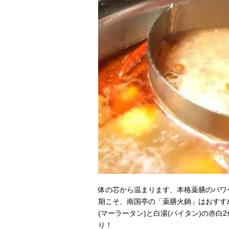
体の芯から温まります、本格薬膳のパワ
期こそ、南国亭の「薬膳火鍋」はおすすめ
(マーラータン)と白湯(パイタン)の赤
り！