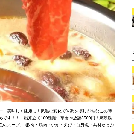
ー！美味しく健康に！気温の変化で体調を壊しがちなこの時
です！！＋出来立て100種類中華食べ放題3500円！麻辣湯
白2色のスープ。♪豚肉・鶏肉・いか・えび・白身魚・具材たっぷ