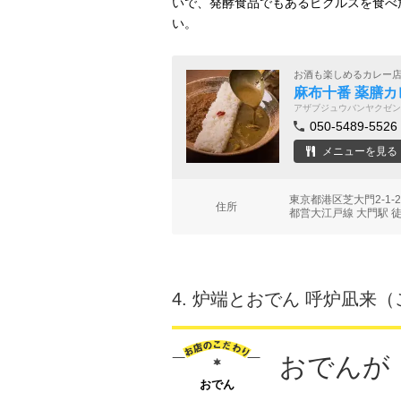
いで、発酵食品でもあるピクルスを食べ
い。
お酒も楽しめるカレー
麻布十番 薬膳カ
アザブジュウバンヤクゼン
050-5489-5526
メニューを見る
東京都港区芝大門2-1-
住所
都営大江戸線 大門駅 
4.
炉端とおでん 呼炉凪来（
おでんが《
おでん