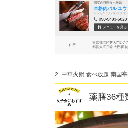
個室肉料理食べ放題
本格肉バル ユウ
ホンカクニクバルユウジン
050-5493-5028
メニューを見る
東京都港区芝大門2-7-
住所
都営大江戸線 大門駅 
2.
中華火鍋 食べ放題 南国亭
薬膳36種
女子会におすす
め