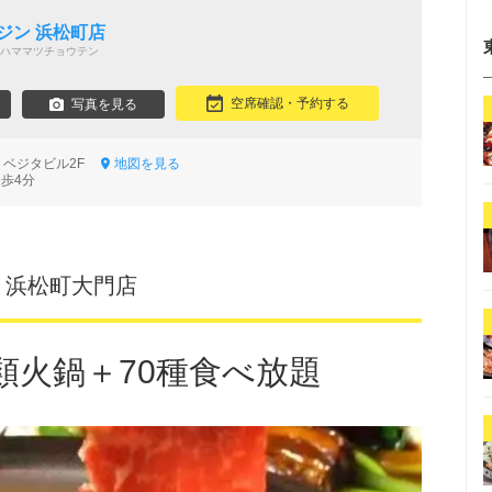
ジン 浜松町店
ハママツチョウテン
空席確認・予約する
写真を見る
7 ベジタビル2F
地図を見る
徒歩4分
 浜松町大門店
類火鍋＋70種食べ放題