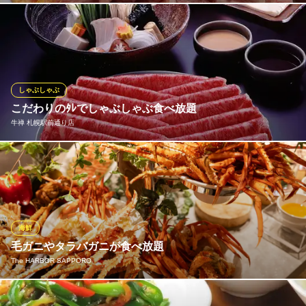
七輪で焼くジンギスカンを是非ご堪能ください！120分の食べ放題
は3480円 食べ放題と飲み放題のセットは4500円とリーズナブル
にジンギスカンを味わえる。人気のテラス席でいかがですか？
焼肉と海鮮 じゃんごー
しゃぶしゃぶ
焼肉と海鮮の居酒屋
こだわりのﾀﾚでしゃぶしゃぶ食べ放題
札幌市営地下鉄南北線大通駅 徒歩5分
牛禅 札幌駅前通り店
北海道札幌市中央区南2条東2-1-3
北海道産の豚から日本各地の黒毛和牛まで、全6種類のお肉をご用
意しております。 お肉で満たされたい方には、食べ放題をおすす
め！
牛禅 札幌駅前通り店
海鮮
しゃぶしゃぶ すきやき
毛ガニやタラバガニが食べ放題
札幌市営地下鉄南北線大通駅6番出口 徒歩4分
The HARBOR SAPPORO
北海道札幌市中央区北1条西3-3-11 桂和北1条ビル11F
圧巻のボリュームで大満足！新鮮なカニを好きなだけ楽しめる贅