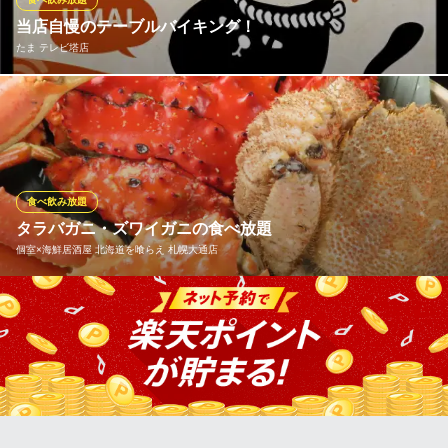
相撲茶屋 恵大苑
しゃぶしゃぶ・すき焼き
当店自慢のテーブルバイキング！
地下鉄南北線大通駅 徒歩1分
たま テレビ塔店
北海道札幌市中央区北1条西4-2-2 札幌ノースプラザB1
大人気の生つくね串、串焼き、ご飯もの、おつまみ、デザート等
も120分間食べ放題！ フード61品食べ放題の「銀コース」と、フ
ード116品食べ放題の「金コース」の2つをご用意しております。
お好きなだけご注文下さい！ 当日のご予約もOK！
食べ飲み放題
たま テレビ塔店
タラバガニ・ズワイガニの食べ放題
食べ飲み放題 居酒屋
個室×海鮮居酒屋 北海道を喰らえ 札幌大通店
札幌市営地下鉄東西線大通駅 徒歩1分
北海道札幌市中央区大通西1 さっぽろテレビ塔B1
タラバガニ・ズワイガニの食べ放題をご用意しています！ 飲み放
題も1280円/120分で可能です！
個室×海鮮居酒屋 北海道を喰らえ 札幌大通店
海鮮に拘る和食居酒屋
札幌市営地下鉄東西線大通駅 徒歩1分
北海道札幌市中央区南1条西2-6 南一条KビルB1