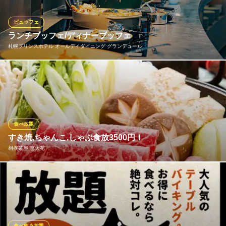
す。お好きなだけご注文下さい！ 当日のご予約もOK！
ビュッフェ
たま 駅前通り店
ランチブッフェ/ディナーブッフェ
焼鳥 串カツ&飲み放題
札幌プリンスホテル オールデイダイニング グランデュール
札幌市営地下鉄南北線大通駅 徒歩2分
北海道札幌市中央区北1条西3-2-5 藤栄ビルB1
コンセプトは、『Everyday, made Special 楽しい北海道からの贈
り物 』“毎日が特別になるように”。 地域のお客さまには日常を彩
る上質な食体験を、観光で訪れるお客さまには北海道の食の玄関
口として記憶に残るひとときを提供いたします。
食べ放題
札幌プリンスホテル オールデイダイニング グランデュール
すき焼,ちゃんこ,しゃぶ食放3500円！
バイキング・食べ放題
相撲茶屋 恵大苑
札幌市営地下鉄東西線西１１丁目駅 徒歩3分
北海道札幌市中央区南2条西11
至極の鍋食べ放題がエリアトップクラスのコスパ⇒3500円でご提
供！食べ放題ご利用のお客様には、飲み放題を300円からと特別価
格でご提供いたします。 ※写真はイメージ写真です。
食べ飲み放題