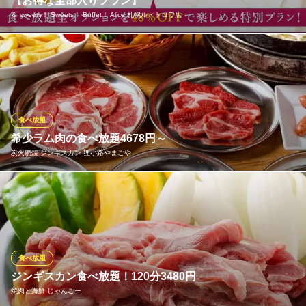
【お得な全部入りプラン】
＆ sweets！ Sweets！ Buffet！ Alice 札幌ル・トロワ店
アリスのプレミアムティーパーティープラン☆食べ放題全オプシ
ョンを48％OFFで楽しめる特別プラン！※土・日・祝日・祝前日
利用不可
＆ sweets！ Sweets！ Buffet！ Alice 札幌ル・トロワ店
食べ放題
スイーツビュッフェ
希少ラム肉の食べ放題4678円～
札幌市営地下鉄東西線大通駅 徒歩1分
炭火網焼 ジンギスカン 狸小路やまごや
北海道札幌市中央区大通西1-13 ル トロワ2F
高級ラム「サフォーククロスラム」も！『4種のジンギスカン食べ
放題コース』4678円！＋2750円でサッポロクラシック生も飲み放
題に♪
炭火網焼 ジンギスカン 狸小路やまごや
食べ放題
炭火焼肉
ジンギスカン食べ放題！120分3480円
札幌市営地下鉄南北線すすきの駅 徒歩3分
焼肉と海鮮 じゃんごー
北海道札幌市中央区南2条西2-7 サッポロビルB1