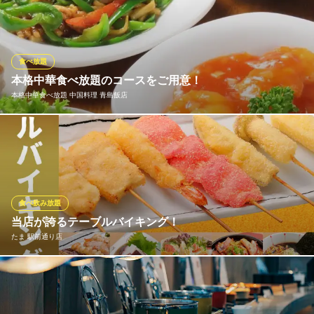
沢バイキングです。旨味が凝縮されたカニの足を豪快に食べ比べ
る、ビュッフェならではの至福の時間を、ご家族やご友人と心ゆ
くまでお楽しみください。
食べ放題
The HARBOR SAPPORO
本格中華食べ放題のコースをご用意！
ビュッフェレストラン
本格中華食べ放題 中国料理 青島飯店
札幌市電山鼻線資生館小学校前駅 徒歩5分
北海道札幌市中央区南2条西6-1-1 ホテルアベスト札幌B1
大人気のテーブルオーダーバイキングは全60品食べ放題。120分
の飲み放題付きなのでご宴会にもどうぞ！
本格中華食べ放題 中国料理 青島飯店
本格中華食べ放題
食べ飲み放題
札幌市営地下鉄東西線バスセンター前駅 徒歩2分
当店が誇るテーブルバイキング！
北海道札幌市中央区南1条東2-8-1 サンシテイビル1F
たま 駅前通り店
大人気の生つくね串、炙り焼き、ご飯もの、おつまみ、デザート
等も120分間食べ放題！ フード61品食べ放題の「銀コース」と、
フード116品食べ放題の「金コース」の2つをご用意しておりま