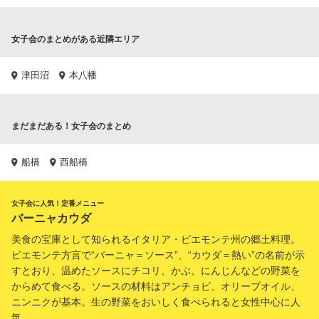
女子会のまとめがある近隣エリア
津田沼
本八幡
まだまだある！女子会のまとめ
船橋
西船橋
女子会に人気！定番メニュー
バーニャカウダ
美食の宝庫として知られるイタリア・ピエモンテ州の郷土料理。
ピエモンテ方言で“バーニャ＝ソース”、“カウダ＝熱い”の名前が示
すとおり、温めたソースにチコリ、かぶ、にんじんなどの野菜を
からめて食べる。ソースの材料はアンチョビ、オリーブオイル、
ニンニクが基本。生の野菜をおいしく食べられると女性中心に人
気。