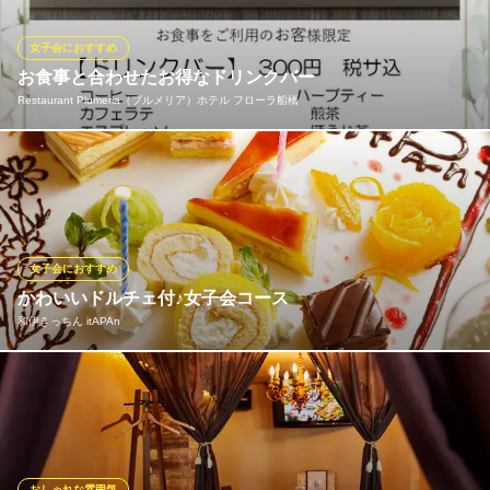
ほどの可愛さ！シェアして色々な味を楽しむのもおすすめ。「別
腹」を満たす至福のデザートタイムをお約束します。
女子会におすすめ
お食事と合わせたお得なドリンクバー
ラ・オハナ 船橋市場店
Restaurant Plumeria（プルメリア）ホテル フローラ船橋
ハワイアンカフェ
ＪＲ総武線船橋駅 徒歩13分
千葉県船橋市市場2-1-30
12種類からなるドリンクバーをお得な価格で！一番人気のワンプ
レートランチをご注文のお客様には、なんと、100円でご提供！
Restaurant Plumeria（プルメリア）ホテル フローラ船橋
カフェレストラン
女子会におすすめ
ＪＲ総武線船橋駅 徒歩3分
かわいいドルチェ付♪女子会コース
千葉県船橋市本町7-11-1
和伊きっちん itAPAn
西船橋で誕生日･記念日･ママ会･女子会ならitAPAnで♪女性限定の
前菜からドルチェまで、女性に人気のメニューを集めました！お
料理のみ3,000円（税込3300円）、二時間飲み放題付きで4,500円
（税込4950円）にてご提供！女性に嬉しい料理全7品。誕生日・
記念日ならドルチェをメッセージ付きプレートに変更OK！
おしゃれな雰囲気