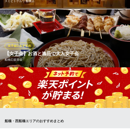
肉バル＆クラフトビール CANNES（カンヌ）
スミビトケムリ 船橋店
洋食／居酒屋／ステーキ
ＪＲ西船橋駅北口 徒歩2分
千葉県船橋市西船4-24-8 2F
船橋駅から徒歩3分でアクセス抜群！当店貸切OK！着席72名、立
食では100名様まで対応が可能です！大人数での飲み会やパーティ
ー、二次会などに最適です◎オシャレな店内で美味しいお料理と
お酒をご堪能いただけます。貸切ご希望のお客様は当店にてご相
談ください。シーンに合わせてお席をご用意致します！
女子会におすすめ
【女子会】お酒と逸品で大人女子会
スミビトケムリ 船橋店
船橋応援酒場
船橋もつ焼き専門店
京成本線京成船橋駅 徒歩3分
千葉県船橋市本町4-41-25 4.モンテローザ船橋ビル5F
【豊富なメニュー】女子会に人気のメニューを取り揃えておりま
す。コースのご利用ではお得なクーポンもございます！ぐるなび
限定クーポンで２時間飲み放題付宴会コースをご用意しておりま
す♪少人数様でも使えるクーポンもご用意しております！詳細はク
ーポンページをご覧下さい♪
船橋応援酒場
船橋・西船橋エリアのおすすめまとめ
和風居酒屋
ＪＲ総武線船橋駅 徒歩1分