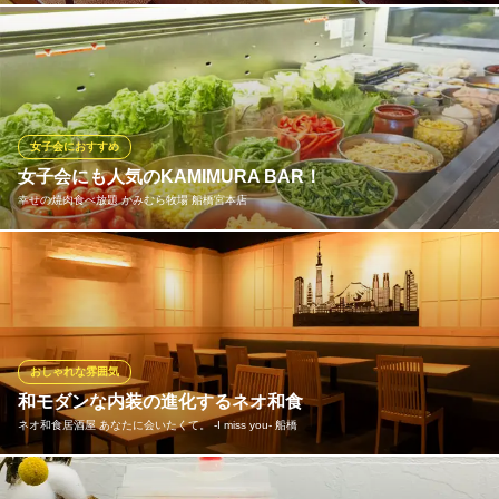
千葉県船橋市高根台7-10-11
スイスの伝統料理「ラクレットチーズ」。チーズの切り口を温
め、皮が香ばしく中がトロリとなったところを削いで具材にかけ
てお召し上がりいただく料理です。熱々のチーズをお客様の目の
前で豪快に削ぎ落とす様は圧巻！当店自慢のラクレットチーズを
存分にお楽しみください。
女子会におすすめ
女子会にも人気のKAMIMURA BAR！
イタリアンバル ワインと泡の店 33
幸せの焼肉食べ放題 かみむら牧場 船橋宮本店
イタリアン／ワイン
ＪＲ総武線船橋駅 徒歩3分
千葉県船橋市本町4-41-29
新鮮な野菜やデザート、アイスまでビュッフェ形式の食べ放題で
お楽しみいただける【KAMIMURA BAR】をご用意しております。
組み合わせは無限大！焼肉と一緒に自分好みにカスタマイズすれ
ばオリジナルメニューの完成。女子会やご家族連れのお食事にぜ
ひ！※KAMIMURA BARは全ての食べ放題コースにセットでついて
おしゃれな雰囲気
きます。
和モダンな内装の進化するネオ和食
ネオ和食居酒屋 あなたに会いたくて。 ‐I miss you‐ 船橋
幸せの焼肉食べ放題 かみむら牧場 船橋宮本店
焼肉食べ放題＆飲み放題
木を基調とした落ち着いた内装はしっぽり友人との飲み会、女子
京成本線大神宮下駅 徒歩3分