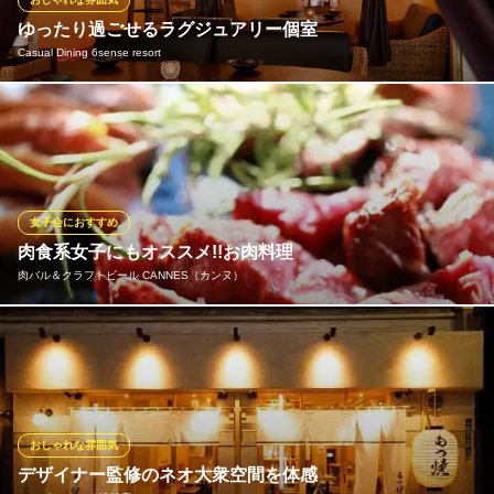
ゆったり過ごせるラグジュアリー個室
和伊きっちん itAPAn
Casual Dining 6sense resort
和＋伊の創作ダイニング
ＪＲ西船橋駅北口 徒歩1分
千葉県船橋市西船4-25-2 アロービル1階
ラグジュアリーな装飾に包まれた、プライベート空間を保てる個
室もお祝い事には人気のお席です！ゆったりとお座りいただける
ソファー席で、時間を忘れて会話を楽しむ女子会にもおすすめ♪優
しい明るさのお洒落な照明に照らされて、心地よくお過ごしいた
だけます！
女子会におすすめ
肉食系女子にもオススメ!!お肉料理
Casual Dining 6sense resort
肉バル＆クラフトビール CANNES（カンヌ）
お洒落テラスと肉料理
ＪＲ総武線船橋駅 徒歩3分
千葉県船橋市本町1-32-3 H1323 4F
厳選したお肉料理は他では味わえない逸品。柔らかな肉質と溢れ
出る肉汁、口の中に広がる旨味に思はず笑みがこぼれるほど◎ゆ
ったり寛げる空間で至福のお時間をお過ごしください。シェフ自
慢の肉料理とを楽しむご宴会プラン♪柔らかいお肉とワインの相性
は抜群です！
おしゃれな雰囲気
デザイナー監修のネオ大衆空間を体感