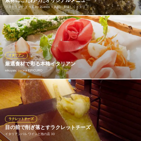
素材にこだわったオリジナルメニュー
リストランテ ドゥエ by 2Leoni ～気軽に美味しくイタリ…
黒毛和牛を使ったミートソース、甘エビのミソとクリームのソー
ス、コク旨なトリッパの煮込みなど、素材にこだわったオリジナ
ルメニューを沢山ご用意しております。料理に合わせるワインも
多数の中からお選びいただけます。料理とワインのマリアージュ
を楽しみながらゆったりとした時間をお過ごし下さい。
イタリアン
厳選食材で彩る本格イタリアン
リストランテ ドゥエ by 2Leoni ～気軽に美味しくイタリア
nikuyaki cucina EPICURO
ン～
カジュアルイタリアン
ＪＲ総武線船橋駅 徒歩3分
味も見た目も楽しめる品数豊富な前菜、アミノ酸の掛け合わせを
千葉県船橋市本町5-6-12 1F
元に計算された独自の「うまみ」を詰め込んだ究極トマトソ ース
にオリジナル手打ちパスタ、手ごねのピザ。エピキューロでしか
体験できない味をぜひお楽しみください。
ラクレットチーズ
nikuyaki cucina EPICURO
目の前で削ぎ落とすラクレットチーズ
焼肉イタリアン
イタリアンバル ワインと泡の店 33
新京成線高根公団駅南口 徒歩1分