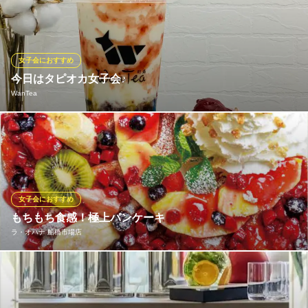
千葉県船橋市宮本2-12-15
会、接待、合コン、歓送迎会、忘年会に最適。
ネオ和食居酒屋 あなたに会いたくて。 ‐I miss you‐ 船橋
米と味噌に拘るネオ和食
女子会におすすめ
京成本線京成船橋駅 徒歩4分
今日はタピオカ女子会♪
千葉県船橋市本町3-2-1 ジュン企画ビル2F
WanTea
いちごジャムをふんだんに使ったストロベリーミルクが大人気で
す！！ 当店はタピオカ屋にしては珍しく、広々とした店内でイー
トインができます♪ 学校帰りに、お子様の送り迎え帰りに、女子
会やママ友会しませんか？
女子会におすすめ
WanTea
もちもち食感！極上パンケーキ
西船のタピオカ専門店
ラ・オハナ 船橋市場店
京成本線京成西船駅 徒歩1分
千葉県船橋市西船4-15-1 ラ・リュミエール1F
女子会の締めくくりには、見た目も可愛いハワイアンスイーツが
欠かせません。フルーツたっぷりのパンケーキや、カラフルなシ
ェイブアイスは、テーブルに運ばれた瞬間に撮影タイムが始まる