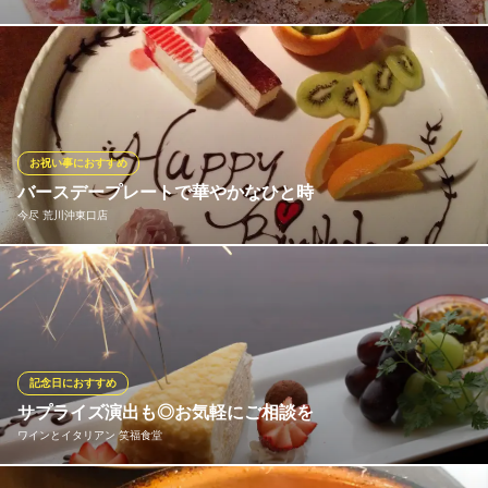
皆様が心の底からお食事をお楽しみ頂けるよう、イタリアンの王
道メニューから変り種まで幅広くご用意しております！【牛すじ
のデミソース煮込み】【もずくとエビのアヒージョ】などの人気
メニューの他、店長オススメのピザやパスタは是非召し上がって
頂きたい逸品です！
お祝い事におすすめ
バースデープレートで華やかなひと時
土浦 カジュアルイタリアンバル 0510
今尽 荒川沖東口店
イタリアン
ＪＲ常磐線土浦駅 徒歩4分
茨城県土浦市大和町7-4
お誕生日のお祝いと言えばこちら！旬のフルーツや自家製のスイ
ーツをふんだんに盛り付け、「HappyBirthday」のお祝いの文字を
添えたバースデープレート。大切なひと時をより華やかに演出い
たします◎内容や演出など、事前にご相談も大歓迎です！ お気軽
にお問い合わせください。
記念日におすすめ
※こちらは夜のみのこだわりです。
サプライズ演出も◎お気軽にご相談を
ワインとイタリアン 笑福食堂
今尽 荒川沖東口店
世界のお酒と茨城食材