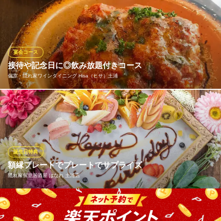
誕生日や歓送迎会をサプライズでお祝い！ご予算は1,650円～で応
ＪＲ常磐線荒川沖駅東口 徒歩1分
茨城県土浦市荒川沖東2-2-10
相談。ホールケーキのご用意も可能です♪音楽、照明、花火での演
出やゲスト様に合わせたサプライズ演出など、お客様のご要望に
合わせて心を込めて準備します。特別な日を素敵な思い出にでき
るよう全力でサポートいたします。お気軽にお問い合わせくださ
宴会コース
い。
接待や記念日に◎飲み放題付きコース
個室・隠れ家ワインダイニング Hisa（ヒサ）土浦
ワインとイタリアン 笑福食堂
隠れ家本格イタリアン
8名様～。料理5品とドリンク（アルコール類、ソフトドリンク）
ＪＲ常磐線土浦駅 徒歩4分
茨城県土浦市大和町3-2 第2池田ビル1F
飲み放題のお得なプランです。料理は全てマスターが丁寧に作り
込んだ品を自信を持ってお出しします。お酒に合う大人の味をお
楽しみください。
誕生日特典
個室・隠れ家ワインダイニング Hisa（ヒサ）土浦
額縁プレートでプレートでサプライズ
大人のワインダイニング
隠れ家個室居酒屋 はなれ 土浦店
ＪＲ常磐線土浦駅 徒歩26分
茨城県土浦市真鍋新町16-13
フォトジェニックプレート♪ワンランク上のお祝いごとに最適な額
縁プレートでサプライズを…♪お好きなメッセージをお入れできま