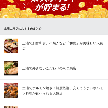
すので、お気軽にお問い合わせください♪詳細はクーポンページ
へ…◎全席個室のプライベート空間なので、サプライズ演出もOK
♪飲み会・宴会・歓送迎会・女子会・誕生日・記念日・ママ会に…
◎
土浦エリアのおすすめまとめ
隠れ家個室居酒屋 はなれ 土浦店
◆個室完備の肉バル◆
ＪＲ常磐線土浦駅 徒歩1分
土浦で創作和食、串焼きなど「和食」が美味しい人気
茨城県土浦市大和町4-1 4F
店
土浦で外さないこだわりのもつ鍋店
土浦でホルモン焼き！鮮度抜群、安くてうまいホルモ
ン料理が食べられる人気店