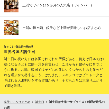
土浦でワイン好き必見の人気店（ワインバー）
土浦の担々麺、餃子など中華が美味しいお店まとめ
知ってる？誕生日の豆知識
世界各国の誕生日
誕生日の祝い方には各国それぞれの習慣がある。例えば日本では1
歳になる子どもに餅一升を背負わせ、これからも健やかに育つよ
うに祈る。お隣、韓国では子どもの前にいくつかのものを並べど
れを選ぶかで将来を占う。はたまた、メキシコではピニャータと
呼ばれる人形割りをする習慣があり、子どもたちは大盛り上がり
で叩き割る。
楽天ぐるなびまとめ
誕生日
誕生日は土浦でサプライズ！料理が絶品の
お店