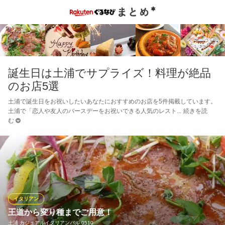
誕生日は土浦でサプライズ！料理が絶品
のお店5選
土浦で誕生日をお祝いしたいあなたにおすすめのお店を5件掲載しています。
土浦で「恋人や友人のバースデーをお祝いできる人気のレスト
続きを読
む
イタリアン
王道から変り種までご用意！
土浦 カジュアルイタリアンバル 0510