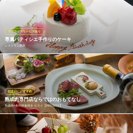
デザートを同額でバースデープレートに変更できます！◎ご予算
や質問等、お気軽にお問い合わせくださいませ*´`)/
BAR BIANCO
貸切/パーティ/誕生日
サプライズサービスあり
京阪本線樟葉駅 徒歩3分
専属パティシエ手作りのケーキ
大阪府枚方市町楠葉1-6-11 クリオコート楠葉1F
レストラン西本
記念日や誕生日などに自家製ケーキご用意しております。 またサ
プライズのご協力させていただきます。
レストラン西本
心温まる郊外レストラン
記念日におすすめ
京阪電鉄本線樟葉駅 車10分
熟成肉専門店ならではのおもてなし
大阪府枚方市招提元町1-38-15
熟成肉×創作鉄板焼き ヒスイ【HISUI201】
初めて当店へお越しの方やおもてなしのシーンには、コースのご
利用がおすすめです。一番人気の『翡翠（かわせみ）コース』7,8