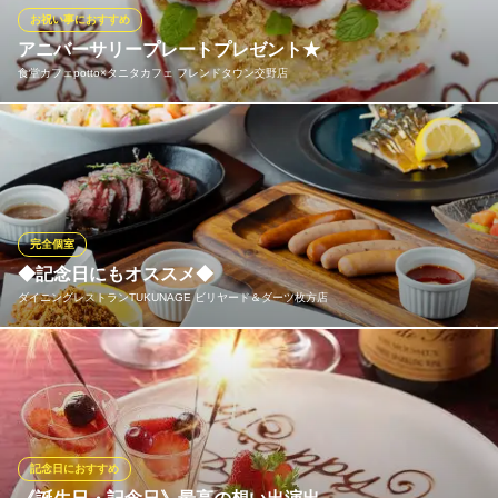
KICHIRI 枚方市駅前
お祝い事におすすめ
ダイニング×居酒屋
アニバーサリープレートプレゼント★
京阪本線枚方市駅 徒歩1分
食堂カフェpotto×タニタカフェ フレンドタウン交野店
大阪府枚方市岡本町2-22 枚方デパートメントビル5F
事前にご予約いただけましたらアニバーサリープレートをメッセ
ージ付きでプレゼント！ 大切な方のお祝いを是非一緒に♪（記念
日の対象の方がその場にいらっしゃることが前提となります）
食堂カフェpotto×タニタカフェ フレンドタウン交野店
完全個室
イタリアンカフェ食堂
◆記念日にもオススメ◆
京阪交野線河内森駅 徒歩16分
ダイニングレストランTUKUNAGE ビリヤード＆ダーツ枚方店
大阪府交野市星田北2-26-1
記念日にはスタッフが全力でお手伝いいたします！記念日に最適
なサプライズプレート付きのコースもご用意◎もちろん、プレー
トだけもご用意も可能です！メッセージプレートのみ0円、豪華な
プレートは1,500円でご予算に応じてご用意いたします！お気軽に
お問い合わせください♪
記念日におすすめ