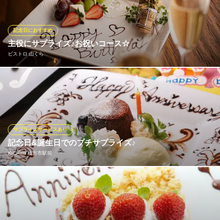
00円（税抜）は、熟成肉ステーキをメインに、季節の野菜や伊勢
などから仕入れる魚介を使った自慢の料理で構成。食への関心が
高い方を迎えるお食事会にもふさわしい、洗練された内容です。
記念日におすすめ
主役にサプライズ♪お祝いコース☆
熟成肉×創作鉄板焼き ヒスイ【HISUI201】
ビストロ 山くら
枚方で熟成肉の鉄板焼を
京阪交野線枚方市駅 徒歩4分
大阪府枚方市大垣内1-2-1 中村ビル1F
お誕生日、特別な記念日、そして主役のいるお祝いの集まりに。
乾杯を華やかに彩る『スパークリングワイン』、ご希望のメッセ
ージを入れた『デザートプレート』、そして主役にお店から『ペ
アワイングラス』のプレゼントまで付いた、特別な記念日コース
を4,950円／6,600円にてご用意しております。
サプライズサービスあり
記念日&誕生日でのプチサプライズ♪
ビストロ 山くら
KICHIRI 枚方市駅前
ビストロ&バル
京阪交野線枚方市駅 徒歩4分
大阪府枚方市川原町9-15
大切な方との大切なひと時をKICHIRIで過ごしてみませんか？雰囲
気のあるゆったり個室、カップルシートなど落ち着いた雰囲気で
の食事の後に、大切な方へのサプライズご協力させて頂きます♪