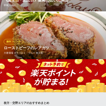
《誕生日・記念日》最高の想い出演出
ダイニングレストランTUKUNAGE ビリヤード＆ダーツ枚方
鉄板 べろにこ
店
枚方市駅ダイニングバー
京阪交野線枚方市駅 徒歩2分
記念日や誕生日には手作りデザートプレート&記念写真で最高の想
大阪府枚方市新町1-2-10 枚方テイク･スリービル3F
い出を演出 事前にご予約くださいませ
鉄板 べろにこ
鹿児島産ざき牛鉄板焼き
創作フレンチ
京阪本線香里園駅 徒歩20分
ローストビーフのレアカツ
大阪府枚方市東香里2-1-19
大衆酒場 ボナパルト・ブルー 枚方店
ボナパルト・ブルー名物！ シェフ自慢の一品。ランチでも、ディ
ナーでもお楽しみいただけます！ボナパルト・ブルーにきたらぜ
ひ味わっていただきたい、こだわりの詰まったレアカツです！ お
肉本来の旨味をぎゅっと閉じ込めた至福の一品。あなたの口の中
で革命が起こる！？
大衆酒場 ボナパルト・ブルー 枚方店
枚方・交野エリアのおすすめまとめ
枚方フレンチ大衆酒場