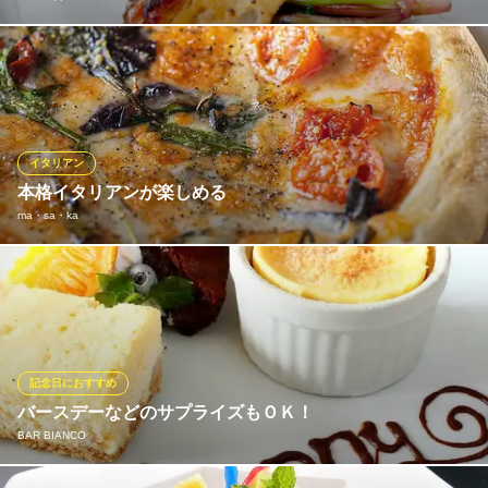
イタリア語で「カヴァタッピ」はコルク抜きという意味で、ワイ
ンを飲む時にコルク抜きが必要であるように、お客様が楽しく幸
せに過ごす為の場でありたいと思い、つけた名前です。各地の厳
選した味噌を使用したイタリアンをご提供致します。旬の食材を
使用した自慢の味噌イタリアンを是非お楽しみください。
イタリアン
本格イタリアンが楽しめる
Cavatappi30
ma・sa・ka
新感覚の味噌イタリアン
京阪本線樟葉駅 徒歩10分
大阪府枚方市楠葉花園町3-10 1F
本格的なイタリアンの数々を召し上がりいただけます。 デートや
女子会、合コンなど様々なシーンでご利用いただけます。 1日の
締めくくりに、美味しい料理と美味しいお酒をどうぞ！
ma・sa・ka
記念日におすすめ
ダイニングバー
バースデーなどのサプライズもＯＫ！
京阪交野線枚方市駅 徒歩4分
BAR BIANCO
大阪府枚方市大垣内町1-1-10