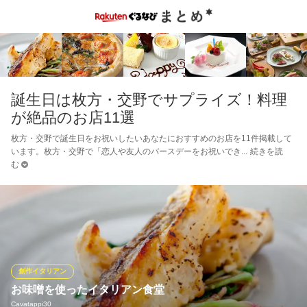
誕生日は枚方・交野でサプライズ！料理
が絶品のお店11選
枚方・交野で誕生日をお祝いしたいあなたにおすすめのお店を11件掲載して
います。枚方・交野で「恋人や友人のバースデーをお祝いでき
続きを読
む
創作イタリアン
お味噌を使ったイタリアン食堂
Cavatappi30