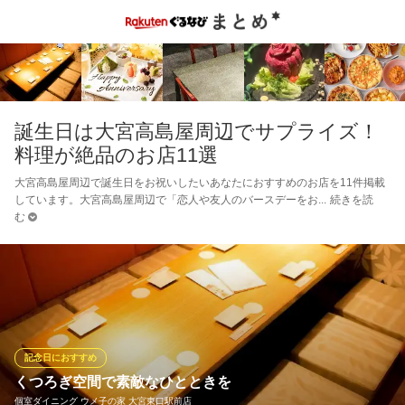
誕生日は大宮高島屋周辺でサプライズ！
料理が絶品のお店11選
大宮高島屋周辺で誕生日をお祝いしたいあなたにおすすめのお店を11件掲載
しています。大宮高島屋周辺で「恋人や友人のバースデーをお
続きを読
む
記念日におすすめ
くつろぎ空間で素敵なひとときを
個室ダイニング ウメ子の家 大宮東口駅前店