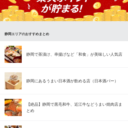
専用のナイフでふわふわに削ってお出しします。静岡でも出すお
店は珍しく、豊かなミルクの風味が味わえる魅惑のチーズです！
ホテルグランヒルズ静岡 THE TABLE （ザ・テーブル）
ブッフェ・ダイニング
静岡エリアのおすすめまとめ
ＪＲ静岡駅南口 徒歩1分
静岡県静岡市駿河区南町18-1 ホテルグランヒルズ静岡メイン棟1F
静岡で茶漬け、串揚げなど「和食」が美味しい人気店
静岡にあるうまい日本酒が飲める店（日本酒バー）
【絶品】静岡で黒毛和牛、近江牛などうまい焼肉店ま
とめ