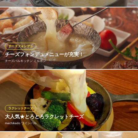
チーズを削ってイチから作る、本格チーズフォンデュ！！ミルポ
ワ創業以来の人気メニュー。お子様も大好きなチーズフォンデュ
と、お酒に合う大人向けのゴルゴンゾーラのチーズフォンデュ。
刺激が欲しい方は、辛さが5段階で選べる激辛チーズフォンデュが
ございます。
チーズフォンデュ
チーズフォンデュメニューが充実！
ビストロ×イタリアン・チーズフォンデュ ミルポワ
チーズバルキッチン ミルポン
フォンデュ イタリアン
ＪＲ静岡駅 徒歩50分
静岡県静岡市駿河区高松2663-1
ノーマル・激辛・ゴルゴンゾーラ・スモークチーズと種類豊富な
チーズフォンデュ。ディップする野菜、肉、などもバラエティー
豊かにご用意。さらにトッピングで味の変化を楽しめる！！
チーズバルキッチン ミルポン
ラクレットチーズ
チーズバルキッチン
大人気★とろとろラクレットチーズ
ＪＲ静岡駅 徒歩7分
machikado ワインバル
静岡県静岡市葵区紺屋町13-9