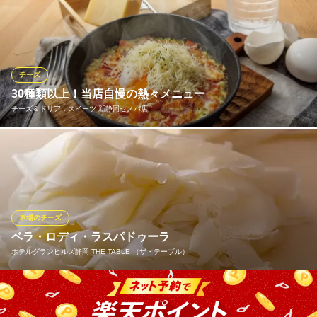
見て楽しい!!食べて幸せ♪濃厚ラクレットをスタッフが目の前で贅
沢にとろーりたっぷりかけてくれます！テーブルを囲んで盛り上
がること間違いなし★たっぷりと絡めてお召し上がりください♪
【バケット＆こだわりお野菜】【ソーセージ＆ベーコンのグリ
ル】から選んでくださいね♪
チーズ
30種類以上！当店自慢の熱々メニュー
machikado ワインバル
チーズ＆ドリア．スイーツ 新静岡セノバ店
こだわりワインのバル
静岡鉄道静岡清水線新静岡駅 徒歩7分
静岡県静岡市葵区昭和町1-2
専門店ならではの豊富な種類のドリア、焼きオムドリア、グラタ
ンなど、熱々のままお楽しみいただけるメニューが勢揃い！ とろ
けるチーズがたまらないドリアや旬のフレッシュな野菜を使用し
た季節のドリア、ガッツリお肉を堪能できるドリアなど、あなた
のイチオシドリアを見つけてみてください♪
本場のチーズ
ベラ・ロディ・ラスパドゥーラ
チーズ＆ドリア．スイーツ 新静岡セノバ店
ホテルグランヒルズ静岡 THE TABLE （ザ・テーブル）
ドリア・スイーツ
静岡鉄道静岡清水線新静岡駅 徒歩1分
静岡県静岡市葵区鷹匠一-1-1 新静岡セノバ5F
【ディナー限定】北イタリア産の希少で大きなハードチーズで
す。厨房ではお客様がお召し上がりになる直前に専属のシェフが