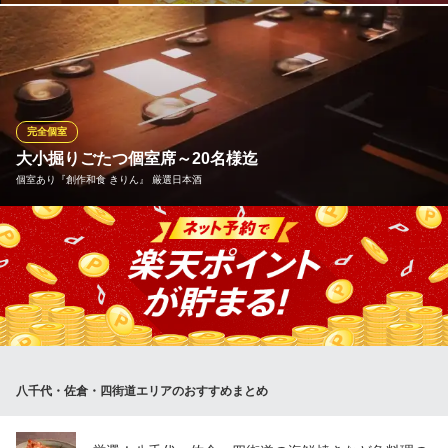
千葉県八千代市勝田台1-13-20 クライスビル1F
和を基調とした落ち着いた店内は、長寿のお祝いや法要など、静
かにお食事を楽しみたい行事にも最適。心穏やかなひとときを演
出いたします。ママ会や、親族でのお集まり、職場の会食など多
彩なシーンでご利用ください。 ※写真はイメージです。店舗ごと
にお席が違います。
完全個室
大小掘りごたつ個室席～20名様迄
夢庵 佐倉店
個室あり『創作和食 きりん』 厳選日本酒
日本料理
京成本線京成佐倉駅 徒歩3分
千葉県佐倉市栄町22-11
大小の個室をご用意。最大20名までご利用可能な掘りごたつタイ
プの個室もございます。柔らかい明かりの中でご家族やご友人
と、また接待や職場でのご宴会や、大切な方とのお食事・会食に
もご利用頂けます。
個室あり『創作和食 きりん』 厳選日本酒
牡蠣・海鮮・創作和食
八千代・佐倉・四街道エリアのおすすめまとめ
京成本線勝田台駅北口 徒歩1分
千葉県八千代市勝田台北1-2-11 山万ビル2F