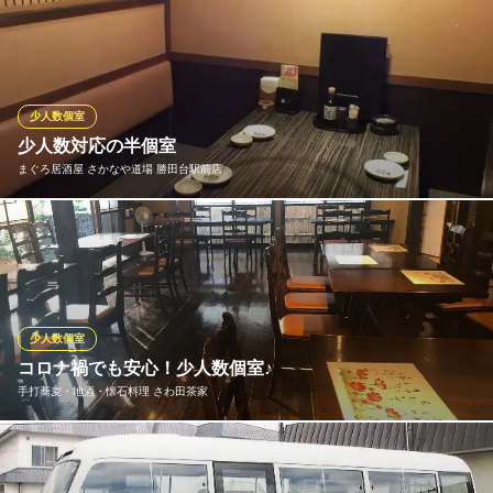
千葉県八千代市緑が丘1-1-1 公園都市プラザ 1F
多彩なシーンやご利用人数に合わせたお席へご案内いたします！
バリエーション豊かな個室を多数設けております。デートに使え
る2名様個室や飲み会や女子会に使える4名様・6名様・8名様向け
個室。10名様以上のご利用が出来る大型個室などを多数完備！落
ち着きのある空間でお食事をお楽しみ頂けます！
少人数個室
少人数対応の半個室
くいもの屋わん イオン八千代緑ヶ丘店
まぐろ居酒屋 さかなや道場 勝田台駅前店
個室 八千代緑ヶ丘
東陽高速鉄道八千代緑が丘駅 徒歩1分
千葉県八千代市緑が丘2-1-3 イオンショッピングセンター1F
少人数向けやファミリー向けの個室&半個室をご用意しております
ので、より安全に落ち着いてお食事をお楽しみ頂けます。
まぐろ居酒屋 さかなや道場 勝田台駅前店
海鮮居酒屋
少人数個室
京成本線勝田台駅 徒歩1分
コロナ禍でも安心！少人数個室♪
千葉県八千代市勝田台1-9-1 勝田台駅前ビル4F
手打蕎麦・地酒・懐石料理 さわ田茶家
5～8名、2～4名など少人数でも安心して個室をご利用いただけま
す。 女子会やおじいちゃまおばあちゃまのお祝いなど、様々なシ