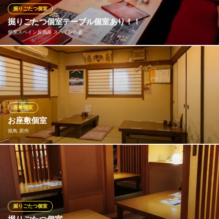
ごたつタイプの個室ですので、お子様やご年配の方もご安心。
掘りごたつ個室
掘りごたつ個室テーブル個室あり！！
焼肉むさし 八千代本店
個室スペイン居酒屋 スペインの宴
焼肉店
東葉高速線八千代緑が丘駅 徒歩10分
千葉県八千代市大和田新田923-5
個室もありますが全体的にゆったりとくつろげる空間をご用意し
ております。
個室スペイン居酒屋 スペインの宴
本格スペイン居酒屋
座敷個室
ＪＲ総武本線四街道駅 徒歩2分
お座敷個室
千葉県四街道市四街道1-6-1 フェイスビル2F
焼鳥 房州
雰囲気のあるお座敷は団体様もＯＫです♪
焼鳥 房州
居酒屋
京成本線八千代台駅東口 徒歩5分
掘りごたつ個室
千葉県八千代市八千代台東1-21-16