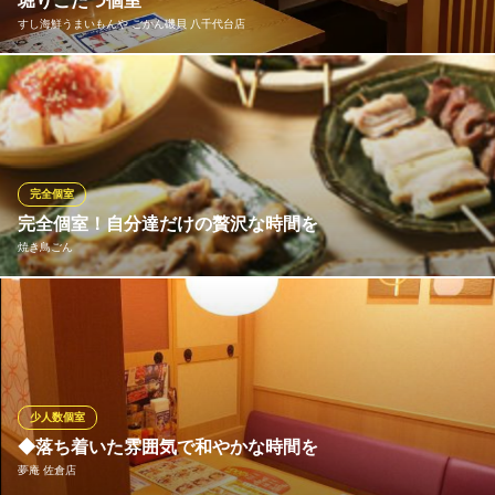
堀りごたつ個室
すし海鮮うまいもんや ごかん磯貝 八千代台店
靴を脱いでほっと一息、我が家のようにくつろげる掘りごたつ
席、プライベート感ありで語らえる和風の個室になっておりま
す。 少人数の個室で落ち着いて飲食できます。 大部屋の個室も戸
を調整したりしきりをつくったりして少人数の個室のようにする
ことができます。 カウンターなどもありますのでご安心くださ
完全個室
い。
完全個室！自分達だけの贅沢な時間を
焼き鳥ごん
すし海鮮うまいもんや ごかん磯貝 八千代台店
海鮮 個室 居酒屋
【15名～22名様まで！制限時間なし！】 店内貸切により完全個室
京成本線八千代台駅東口 徒歩1分
千葉県八千代市八千代台東1-14-1 八千代プラザ1F
もお楽しみいただけます！ご友人や二次会・同窓会にも最適♪ 制
限時間なしのため、皆様だけのお時間を贅沢にゆっくりとってい
ただくことができます！沢山食べて飲んで笑ってください！
少人数個室
焼き鳥ごん
◆落ち着いた雰囲気で和やかな時間を
お手頃価格の焼鳥屋
夢庵 佐倉店
京成本線勝田台駅 徒歩2分