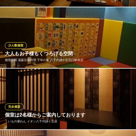
ご宴会に最適な掘りごたつの個室。最大12名様までご利用頂けま
す。ご宴会は最大50名様までご利用可能です！ 掘りごたつなの
で、お子様連れや家族連れでも安心してご利用頂けます。
炭火焼肉・ホルモン 吟
少人数個室
焼肉・ホルモン
大人もお子様もくつろげる空間
東葉高速鉄道東葉高速線八千代中央駅南口 徒歩10分
個室空間 湯葉豆腐料理 千年の宴 八千代緑が丘北口駅前店
千葉県八千代市大和田新田203-6 サンヒルズ石井1F
小さいお子様連れのお客様に人気のキッズスペースもございま
す。おいしいお料理をゆったり楽しめ、お子様も自由に遊べるス
ペースです。個室空間でゆっくりと楽しいひと時をお過ごしくだ
さい。 ※設備は店舗によって異なりますので、詳しくはお問い合
わせください。
完全個室
個室は2名様からご案内しております
個室空間 湯葉豆腐料理 千年の宴 八千代緑が丘北口駅前店
くいもの屋わん イオン八千代緑ヶ丘店
豆腐海鮮料理個室居酒屋
東葉高速線八千代緑が丘駅 徒歩1分