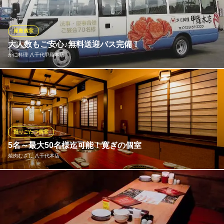
ーンに・・・
手打蕎麦・地酒・懐石料理 さわ田茶家
座敷個室
本格手打蕎麦・懐石料理
大人数もご安心♪無料送迎バス完備！
東葉高速線八千代中央駅 徒歩13分
かに料理 八千代甲羅本店
千葉県八千代市萱田町595
10名様以上のご利用で無料送迎致します。 ご利用人数やご予算、
送迎範囲などで条件が異なりますので、詳細はご予約時にお問い
合わせ下さい。 アルコールを嗜まれる際は、送迎バスのご利用が
安心です。
掘りごたつ個室
かに料理 八千代甲羅本店
5名～最大50名様迄可能！寛ぎの個室
慶事 法事 各種宴会
焼肉むさし 八千代本店
東葉高速線八千代緑ヶ丘駅 徒歩15分
千葉県八千代市大和田新田466-4
落ち着いた雰囲気で寛げる和個室を多数ご用意。つなげれば最大5
0名様までの宴会が可能です。企業宴会や、地域のお集まりはもち
ろん、法事等の親族のお集まり、同窓会、歓送迎会などさまざま
なシーンにご利用ください。足を伸ばしてお寛ぎいただける掘り