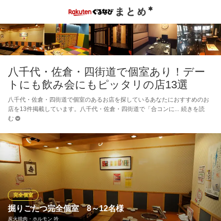
八千代・佐倉・四街道で個室あり！デー
トにも飲み会にもピッタリの店13選
八千代・佐倉・四街道で個室のあるお店を探しているあなたにおすすめのお
店を13件掲載しています。八千代・佐倉・四街道で「合コンに
続きを読
む
完全個室
掘りごたつ完全個室 8～12名様
炭火焼肉・ホルモン 吟