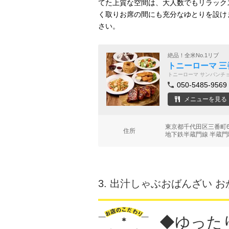
てた上質な空間は、大人数でもリラック
く取りお席の間にも充分なゆとりを設け
さい。
絶品！全米No.1リブ
トニーローマ 三
トニーローマ サンバンチ
050-5485-9569
メニューを見る
東京都千代田区三番町6
住所
地下鉄半蔵門線 半蔵門
3.
出汁しゃぶおばんざい お
◆ゆった