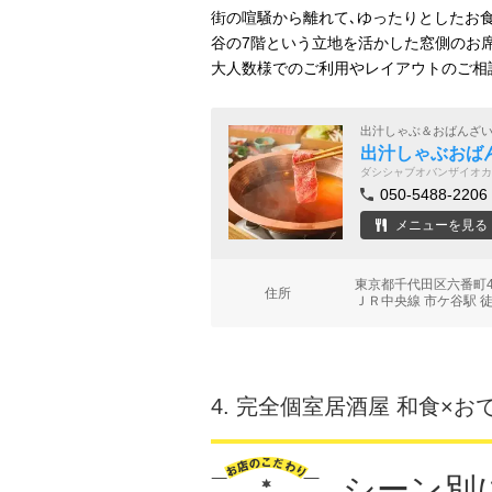
街の喧騒から離れて､ゆったりとしたお食
谷の7階という立地を活かした窓側のお席
大人数様でのご利用やレイアウトのご相
出汁しゃぶ＆おばんざ
出汁しゃぶおばん
ダシシャブオバンザイオカ
050-5488-2206
メニューを見る
東京都千代田区六番町4
住所
ＪＲ中央線 市ケ谷駅 
4.
完全個室居酒屋 和食×お
シーン別