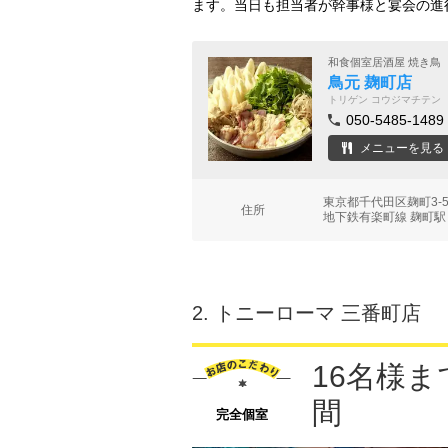
ます。当日も担当者が幹事様と宴会の進
和食個室居酒屋 焼き鳥
鳥元 麹町店
トリゲン コウジマチテン
050-5485-1489
メニューを見る
東京都千代田区麹町3-
住所
地下鉄有楽町線 麹町駅
2.
トニーローマ 三番町店
16名様
間
完全個室