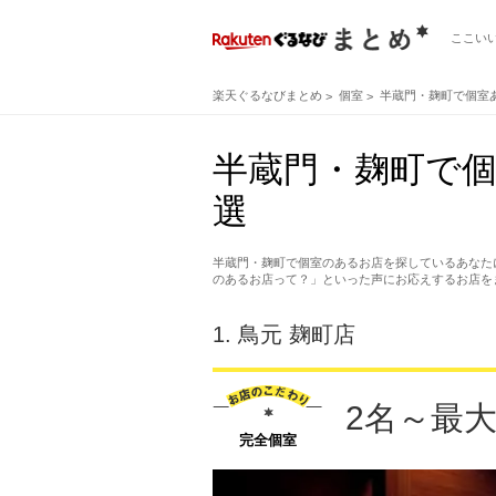
ここい
楽天ぐるなびまとめ
個室
半蔵門・麹町で個室
半蔵門・麹町で
選
半蔵門・麹町で個室のあるお店を探しているあなた
のあるお店って？」といった声にお応えするお店を
1.
鳥元 麹町店
2名～最
完全個室