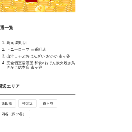
4選一覧
鳥元 麹町店
トニーローマ 三番町店
出汁しゃぶおばんざい おかか 市ヶ谷
完全個室居酒屋 和食×おでん炭火焼き鳥
さかじ総本店 市ヶ谷
周辺エリア
飯田橋
神楽坂
市ヶ谷
四谷（四ツ谷）