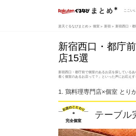
ここい
楽天ぐるなびまとめ
個室
新宿
新宿西口・都
新宿西口・都庁
店15選
新宿西口・都庁前で個室のあるお店を探しているあ
着く個室のあるお店って？」といった声にお応えす
1.
鶏料理専門店×個室 とり
テーブル
完全個室