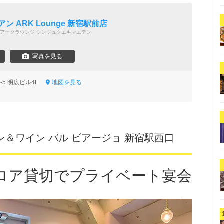
ン
ン ARK Lounge 新宿駅前店
アークラウンジ シンジュクエキマエテン
写真を見る
-5 明広ビル4F
地図を見る
ン＆ワイン バル ビアージョ 新宿駅西口
ロア貸切でプライベート宴会