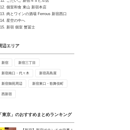
ごだいご 新宿ＮＳビル店
個室和食 東山 新宿本店
肉とワインの酒場 Ferrous 新宿西口
星空の中へ
新宿 個室 蟹冨士
周辺エリア
新宿
新宿三丁目
新宿南口・代々木
新宿高島屋
新宿御苑周辺
新宿東口・歌舞伎町
西新宿
「東京」のおすすめまとめランキング