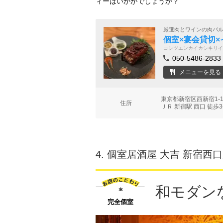
ィーはいかがでしょうか？
厳選肉とワインの肉バ
個室×宴会貸切×
コシツエンカイカシキリイ
050-5486-2833
メニューを見る
東京都新宿区西新宿1-1
住所
ＪＲ 新宿駅 西口 徒歩
4.
個室居酒屋 大吉 新宿西
和モダン
完全個室