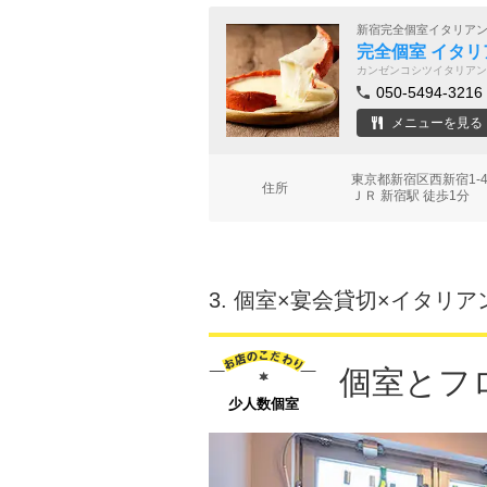
新宿完全個室イタリア
完全個室 イタリア
カンゼンコシツイタリアン
050-5494-3216
メニューを見る
東京都新宿区西新宿1-4
住所
ＪＲ 新宿駅 徒歩1分
3.
個室×宴会貸切×イタリア
個室とフ
少人数個室