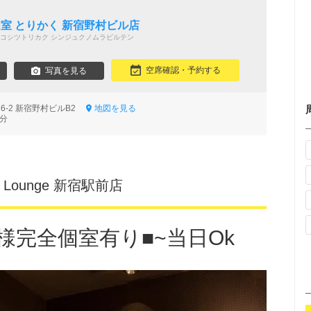
室 とりかく 新宿野村ビル店
コシツトリカク シンジュクノムラビルテン
空席確認・予約する
写真を見る
6-2 新宿野村ビルB2
地図を見る
6分
Lounge 新宿駅前店
名様完全個室有り■~当日Ok