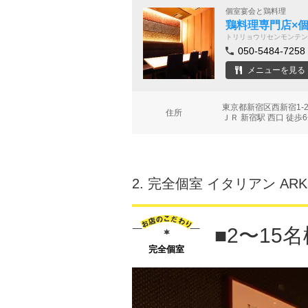
個室宴会と鶏料理
鶏料理専門店×個
トリリョウリセンモンテン
050-5484-7258
メニューを見る
東京都新宿区西新宿1-2
住所
ＪＲ 新宿駅 西口 徒歩
2.
完全個室 イタリアン ARK 
■2〜15
完全個室