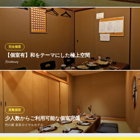
Tigreの特別個室は眺めがバツグン◎春は桜を見ながら、秋は紅葉
を見ながら･･･特別な一日を過ごしませんか？大人気のお席ですの
でご予約はお早めにお願い致します。（写真は春の個室からの眺
めです！周りが大きな窓になっているのでとにかく眺めがいいん
です♪）
完全個室
【個室有】和をテーマにした極上空間
Cafe＆Dining Tigre
月tokkury
大人の肉バルと個室
近鉄奈良線新大宮駅 徒歩6分
奈良県奈良市芝辻町4-10-12 1F
【最大45名様まで！】完全個室で楽しい時間を！ 当店は広々とし
た個室を多数ご用意しております。2名様～半個室／4名様～個
室 女子会、飲み会、合コン、記念日、誕生日に最適！大切な人
と素敵な夜をお過ごしください。空間・料理・サービスにこだわ
った当店で寛ぎにひとときをお過ごしください☆
座敷個室
少人数からご利用可能な個室完備
月tokkury
竹の家 奈良ロイヤルホテル
大宮の大人の居酒屋
近鉄奈良線新大宮駅 徒歩5分