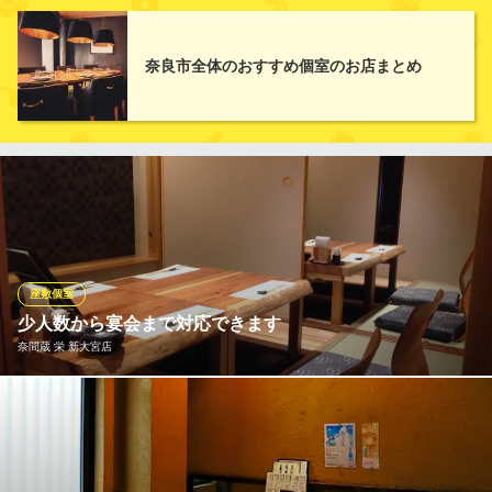
奈良県奈良市大宮町4-286-1 ハイツ大宮通り1F
２名様からご利用可能な個室から家族でお過ごしいただけるお部
屋までご用意。掘りごたつ式とテーブル個室の２種類がございま
す。
奈良市全体のおすすめ個室のお店まとめ
竹の家 奈良ロイヤルホテル
旬の食材でおもてなし
近鉄奈良線新大宮駅 徒歩10分
奈良県奈良市法華寺町254-1 奈良ロイヤルホテル
座敷個室
少人数から宴会まで対応できます
奈間蔵 栄 新大宮店
当店では、4名様用の個室4部屋と6名様用の個室1部屋をご用意し
ております。少人数の飲み会にもぴったり！ また、ご宴会時はお
部屋を繋げて大人数にも対応できます！ご宴会の際はお気軽にご
相談下さい！