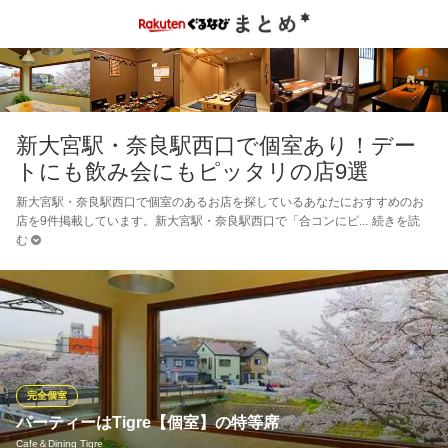
新大宮駅・奈良駅西口で個室あり！デー
トにも飲み会にもピッタリの店9選
新大宮駅・奈良駅西口で個室のあるお店を探しているあなたにおすすめのお
店を9件掲載しています。新大宮駅・奈良駅西口で「合コンにピ
続きを読
む
完全個室
パーティーはTigre【個室】の特等席
Cafe＆Dining Tigre