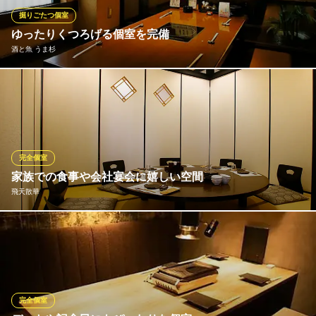
掘りごたつ個室
奈間蔵 栄 新大宮店
ゆったりくつろげる個室を完備
炭火焼 居酒屋
酒と魚 うま杉
近鉄奈良線新大宮駅 徒歩2分
奈良県奈良市大宮町6-2-11
『うま杉』は、2~6名様までご利用いただける個室をご用意してお
り、吹き抜けにすることで大人数でのご利用も可能です。ゆった
りと落ち着いた雰囲気の個室は、各種ご宴会はもちろん、ご家族
でのお食事会などさまざまなシーンにぴったり。
完全個室
酒と魚 うま杉
家族での食事や会社宴会に嬉しい空間
天草直送の海鮮居酒屋
飛天散華
近鉄奈良線新大宮駅 徒歩2分
奈良県奈良市大宮町6-9-4
店内は全て個室、半個室にしています。人気のお部屋はお座敷
席。中華料理に相応しい円卓あり、背中に負担の少ない座椅子も
ご用意しています。各部屋10名様迄ですが、団体ご宴会時は仕切
りを外してお部屋をお繋げ致します。フロア貸切は最大60名迄で
ご利用可能です。
完全個室