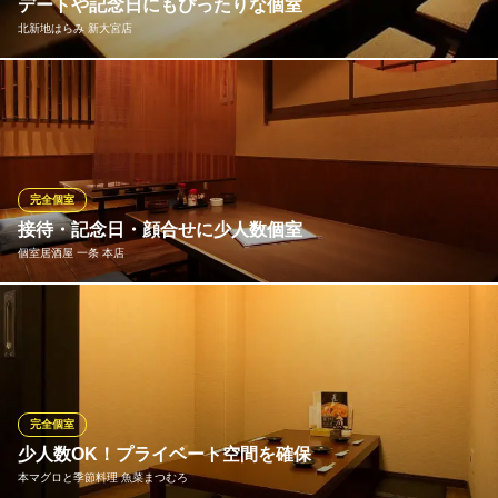
デートや記念日にもぴったりな個室
飛天散華
北新地はらみ 新大宮店
中国料理×奈良食材
近鉄奈良線新大宮駅 徒歩15分
奈良県奈良市三条大路1-1-47
テーブル個室のお席を6名様掛け2つご用意しております。ご家族
でのお食事やご友人との少人数宴会、女子会などにピッタリで
す。誕生日や記念日の際は事前にご予約いただければバースデー
プレートもご用意致します。味はもちろん、居心地の良い空間づ
くりや目でお料理を楽しめる工夫を店内いっぱいに施していま
完全個室
す。
接待・記念日・顔合せに少人数個室
個室居酒屋 一条 本店
北新地はらみ 新大宮店
黒毛和牛の極上はらみ
4名様までの少人数個室や8名様までの個室、掘りごたつ席やテー
近鉄奈良線新大宮駅 徒歩4分
奈良県奈良市大宮町6-6-1 アルファコート 1F-6
ブル席、座敷席など。お客様の用途に合わせたお席をご用意でき
ます。
個室居酒屋 一条 本店
完全個室
完全個室 新鮮魚介
少人数OK！プライベート空間を確保
近鉄奈良線新大宮駅 徒歩4分
本マグロと季節料理 魚菜まつむろ
奈良県奈良市大宮町6-3-26