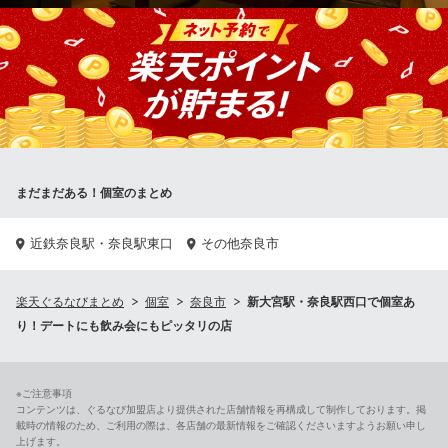
扉で仕切られた完全個室を2部屋ご用意。プライベート空間を保つ
ことができるため、大切な商談を兼ねた接待や、記念日などにお
すすめです。7名様迄ご利用できる個室は、昨今の社会情勢によ
り、下限人数の制限を緩和し、2名様からご利用いただけます。ま
た、各部屋の感染用対策は万全に行っております。
本マグロと季節料理 魚菜まつむろ
まだまだある！個室のまとめ
旬魚 個室 接待 和食
近鉄奈良線新大宮駅 徒歩7分
奈良県奈良市大宮町4-302-4 ヤマダビル1F
近鉄奈良駅・奈良駅東口
その他奈良市
楽天ぐるなびまとめ
個室
奈良市
新大宮駅・奈良駅西口で個室あ
り！デートにも飲み会にもピッタリの店
※ご注意事項
コンテンツは、ぐるなび加盟店より提供された店舗情報を再構成して制作しております。掲
載時の情報のため、ご利用の際は、各店舗の最新情報をご確認くださいますようお願い申し
上げます。