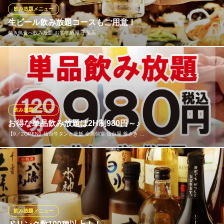
はお問い合わせ下さい。
飲み放題メニュー
生ビール飲み放題コースもご用意！
大型宴会×無制限食べ飲み放題 居心家 千葉駅前店
焼き鳥食べ飲み放題 おすすめ屋 千葉店
千葉 個室 居酒屋
千葉都市モノレール葭川公園駅1番出口 徒歩2分
千葉県千葉市中央区中央2-2-8 秀和ビル4F
喉ごしの良い生ビールを含む充実の飲み放題プランをご用意。生
ビールの爽快さと、できたて料理の香ばしさが織りなす心地よい
時間を、ぜひ当店でご堪能ください。
焼き鳥食べ飲み放題 おすすめ屋 千葉店
飲み放題メニュー
本格焼き鳥食べ飲み放題
お得な単品飲み放題は2H制980円～♪
京成千葉線京成千葉駅 徒歩3分
【9／2OPEN】仙台牛タンと釜飯 全席個室 仙台屋 釜さき …
千葉県千葉市中央区富士見2-4-15 第一東和ビル6F
飲みたい気分の日にピッタリ♪単品飲み放題は2H制980円・3H制2
200円～楽しめます！お料理はお好みでご注文ください！ハイボー
ルやカクテルなど種類も豊富で、仲間とワイワイ飲みや会社帰り
のサクッと飲みにも最適！リーズナブルに思う存分飲めちゃうお
得な単品飲み放題プランです！当日のご予約も受付けておりま
飲み放題メニュー
す！