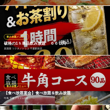
【2時間飲み放題付き!!】大人気のローストビーフを含む歓迎会・
送別会におすすめのコースです★その他、飲み放題付き各種コー
スご用意しております！
CONA 千葉店
飲み放題メニュー
イタリアン＆ワインバー
破格の1ｈ単品飲み放題 ６６０円
京成千葉線京成千葉駅東口 徒歩4分
居酒屋 ツクネノトリコ 千葉駅前店
千葉県千葉市中央区富士見2-7-2 鹿島ビルB1
和食は、やはり日本酒や焼酎とともに楽しみたいもの。全国各地
から日本酒、焼酎を豊富に取り揃えております。定番で人気のも
のだけでなく、居酒屋ではめったにお目にかかれない希少な地酒
や焼酎、特別なお食事の場に相応しいものもご用意しておりま
す。シーンに合わせてお召し上がりください。
飲み放題メニュー
【食べ放題宴会】食べ放題＆飲み放題
居酒屋 ツクネノトリコ 千葉駅前店
牛角 千葉プライム8店
千葉駅 個室 居酒屋
ＪＲ千葉駅 徒歩3分