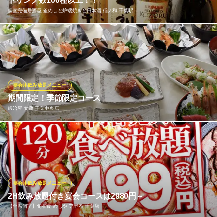
ドリンク数100種以上！！
個室完備居酒屋 釜めしと炉端焼きと日本酒 稲ノ和 千葉駅…
【9／2OPEN】仙台牛タンと釜飯 全席個室 仙台屋 釜さき 千
葉本店
喫煙可能な個室居酒屋
ドリンク数100種以上！カクテル、サワーはもちろん、日本酒、焼
千葉都市モノレール葭川公園駅 徒歩4分
酎、ワイン、シャンパンなど、豊富に取り揃えております。さら
千葉県千葉市中央区富士見2-14-6 LHビル千葉中央3F
に、飲み放題メニューも充実！コースは全て飲み放題付きとなっ
ておりますのでお得です！当店自慢のお料理に合わせてお好みで
お楽しみください。単品飲み放題のご予約もOK！
宴会用飲み放題メニュー
期間限定！季節限定コース
個室完備居酒屋 釜めしと炉端焼きと日本酒 稲ノ和 千葉駅前
鍛冶屋 文蔵 千葉中央店
店
千葉駅前の個室居酒屋
京成千葉線京成千葉駅 徒歩3分
2時間飲み放題付き！季節により料理内容が変わります。会社のお
千葉県千葉市中央区富士見2-4-15 第一東和ビル5F
集り、歓送迎会、懇親会、各種ご宴会に是非ご利用ください！ ※
写真はイメージです
鍛冶屋 文蔵 千葉中央店
宴会用飲み放題メニュー
和風居酒屋
2H飲み放題付き宴会コースは2980円～
京成千葉線千葉中央駅 徒歩1分
【全席個室】旬和食 めしや アガる 千葉店
千葉県千葉市中央区本千葉町15-1 ミーオ2 2F