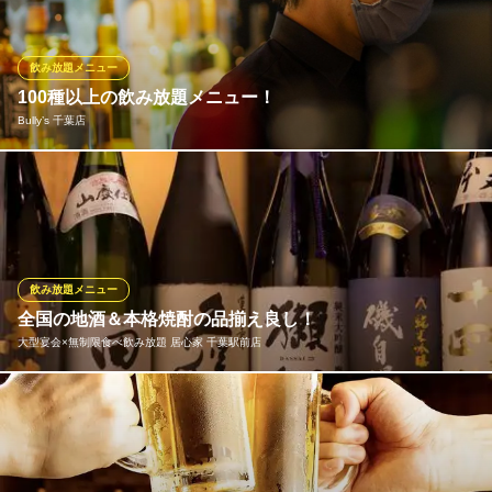
ンを十分に堪能したいお客様＆「120分生ビール付き飲み放題」は
税込4,000円 ｃ：ホルモンと焼肉を両方食べたい！＆「120分生ビ
ール付き飲み放題」は税込4,500円
飲み放題メニュー
100種以上の飲み放題メニュー！
炭火焼Bar ホルモン’s
Bully’s 千葉店
新鮮ホルモンが充実！
千葉都市モノレール葭川公園駅 徒歩2分
千葉県千葉市中央区富士見2-17-27 朝日ビル1F
ビールをはじめ、ウィスキーや焼酎、カクテルなど100種以上のド
リンクをご用意♪ お料理も充実♪♪バリーズ特製牛サイコロステー
キをはじめフードが充実してます♪
Bully’s 千葉店
飲み放題メニュー
ダーツ＆スポーツバー
全国の地酒＆本格焼酎の品揃え良し！
ＪＲ千葉駅 徒歩3分
大型宴会×無制限食べ飲み放題 居心家 千葉駅前店
千葉県千葉市中央区富士見2-4-9 ラフィネビル4F
★閉店60分まで飲み放題★開始時間に全員が間に合わなくたって
大丈夫♪♪ ビール、焼酎、日本酒、カクテル、サワー、ウイスキ
ー、ハイボール、梅酒などなど☆お酒が飲めない方でもソフトド
リンクも充実しておりますので安心してご利用ください♪♪※詳しく