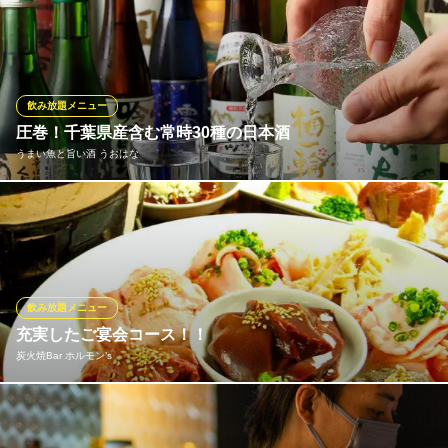
千葉県千葉市中央区富士見2-14-6 LHビル千葉中央4F
【食べ放題＆飲み放題】お腹いっぱい食べて飲みたい方にはこち
ら！牛角で食べ放題＆飲み放題宴会！90品以上食べられる食べ放
題「牛角90品食べ放題コース」に、アルコール飲み放題を付けて
ついて、90分 5566円（税込）♪牛角で食べ放題をお腹いっぱい
楽しみたい方におススメです！
飲み放題メニュー
圧巻！千葉県産含む常時30種の日本酒
牛角 千葉プライム8店
うまい魚と旨い酒 うおはな
焼肉
千葉都市モノレール葭川公園駅 徒歩4分
千葉県千葉市中央区富士見2-9-2 千葉プライム8 6F
当店では、常時30種類の日本酒をご用意しております。そのうち
約半分は『甲子』や『不動』、『腰古井』などを含む千葉県の地
酒をラインナップ！日本酒は3か月に1回入れ替えを行っているの
で、その都度新しい味に出会えます。その時の気分でお楽しみく
ださい。会社のご宴会や日本酒好きな方のお集りなどに是非どう
飲み放題メニュー
ぞ。
充実したご宴会コース！！
炭火焼Bar ホルモン’s
うまい魚と旨い酒 うおはな
和風居酒屋
Ａ：ホルモン初心者の方にも♪いろいろ食べれちゃうお得な「90分
ＪＲ千葉駅東口 徒歩3分
千葉県千葉市中央区富士見1-10-4 1F
飲み放題付」ホルモンセットがなんと税込3,000円！ Ｂ：ホルモ