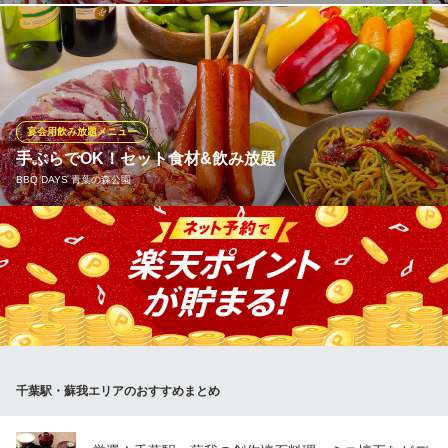
２名様～個室でOK！豊富なアラカルトトから単品飲み放題、コー
スまで幅広く対応可能です♪2H飲み放題は税込980円～！宴会コー
スは税込2980円～ご用意しております！
【全席個室】旬和食 めしや アガる 千葉店
宴会用飲み放題メニュー
千葉駅 夜景個室
手ぶらでOK！セット食材&飲み放題
ＪＲ千葉駅 徒歩8分
BBQ DAYS 青葉の森公園
千葉県千葉市中央区中央2-2-8 秀和ビル7F
食材やドリンクの持ち込みも可能ですが、宴会や飲み会などにお
すすめのもっと手軽なセット食材（要予約）や、飲み放題メニュ
ーもご用意！お肉や野菜はもちろん、〆の食材まで付いたセット
食材はボリューム満点♪持込は重くて大変ドリンク類も、リーズナ
ブルな飲み放題利用で心置きなく楽しめます！
BBQ DAYS 青葉の森公園
千葉駅・蘇我エリアのおすすめまとめ
焼肉・ステーキ・BBQ
ＪＲ千葉駅 車10分
千葉県千葉市中央区青葉町977-1