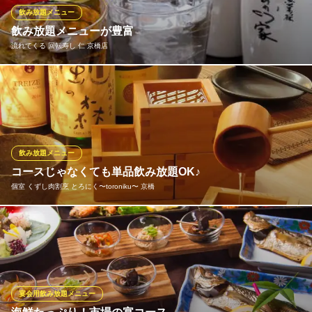
る芳醇な甘口日本酒まで多彩な味わいが魅力です。
飲み放題メニュー
飲み放題メニューが豊富
個室 熟成肉と熟成魚 こなれ 京橋店
流れてくる 回転寿し 仁 京橋店
全席個室/京橋で宴会
ＪＲ京橋駅 徒歩2分
大阪府大阪市都島区東野田町3-2-9 シャンパンビル2F
【飲み放題メニュー】ドリンクメニューは約48種、定番のビール
は勿論、サワーやカクテル、お酒好きな人にはたまらない焼酎や
日本酒など各種多数ご堪能頂けます。(写真はイメージです) ★ア
ラカルトご利用のお客様も飲み放題単品のご注文が可能です。2H
飲み放題1500円（税別）
飲み放題メニュー
コースじゃなくても単品飲み放題OK♪
流れてくる 回転寿し 仁 京橋店
個室 くずし肉割烹 とろにく〜toroniku〜 京橋
完全個室で旬の鮮魚逸品
ＪＲ大阪環状線京橋駅 徒歩1分
大阪府大阪市都島区東野田町2-4-20 三井住友銀行京阪京橋ビルB1
ドリンクメニューも充実のラインナップ！当日ご予約、当日使用
大歓迎！ハイボールやサワーも多彩にご用意！様々なお味でお楽
しみいただけます♪その他焼酎、日本酒、カクテル、ワイン、果実
酒など豊富に取り揃えています！単品飲み放題もありますので、
是非ご注文ください！
宴会用飲み放題メニュー