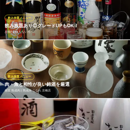
のでとってもお得♪もちろん生ビールもOK♪厳選された地鶏料理と
最高の相性のドリンク、取り揃えております！◎
飲み放題メニュー
炭火焼鳥 真骨鳥 京橋店
飲み放題あり◎グレードUPもOK！
京橋焼き鳥歓迎会飲み会
炭焼Parks なないろ
ＪＲ京橋駅 徒歩3分
大阪府大阪市都島区東野田町3-12-11
なないろの宴会コースはすべて飲み放題付！ゆったり飲み放題120
分制/お席150分制のコースもご用意！お一人様プラス500円で、梅
酒・焼酎の種類がパワーアップ！！更に、プラス1000円で厳選地
酒約10種飲み放題付れます。お酒が好きな方にもきっとご満足い
ただけるラインナップです♪是非、素敵なひとときをお楽しみくだ
飲み放題メニュー
さい☆
肉・魚と相性が良い銘酒を厳選
個室 熟成肉と熟成魚 こなれ 京橋店
炭焼Parks なないろ
福岡地鶏と厳選創作料理
王道の『獺祭』や『久保田 千寿』などを始め、三重県の『作 穂乃
ＪＲ京橋駅 徒歩5分
大阪府大阪市都島区東野田町1-21-14
智』、広島県の『 雨後の月』など地酒ブームを牽引する香り高い
銘酒もお楽しみいただけます。熟成魚の旨みを引き立てる“キリ
ッ”と淡麗な辛口日本酒から、濃厚な肉の味わいと抜群の相性を誇