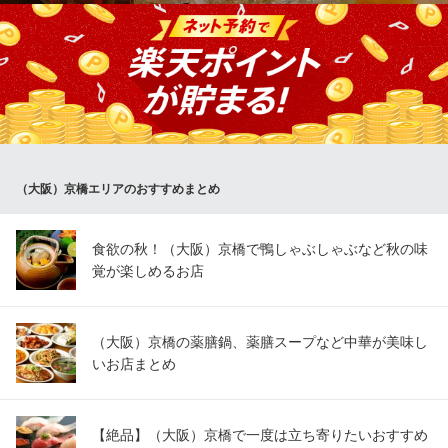
大阪府大阪市都島区東野田町3-13-6
【単品飲み放題】2時間スタンダード飲み放題が通常1650円⇒110
0円！人気のアラカルト料理と一緒にお楽しみ頂けるように、ビー
ルやハイボール・サワーや焼酎・日本酒など種類豊富にご用意し
ております！二次会や急な飲み会に◎
【全席完全個室】飲み放題 炭火焼き鳥居酒屋 鶏っく 京橋駅
前店
（大阪）京橋エリアのおすすめまとめ
京橋焼き鳥/個室居酒屋
ＪＲ京橋駅 徒歩1分
大阪府大阪市都島区片町2-4-5 京橋駅前ビル4F
食欲の秋！（大阪）京橋で鴨しゃぶしゃぶなど秋の味
覚が楽しめるお店
（大阪）京橋の薬膳鍋、薬膳スープなど中華が美味し
いお店まとめ
【絶品】（大阪）京橋で一度は立ち寄りたいおすすめ