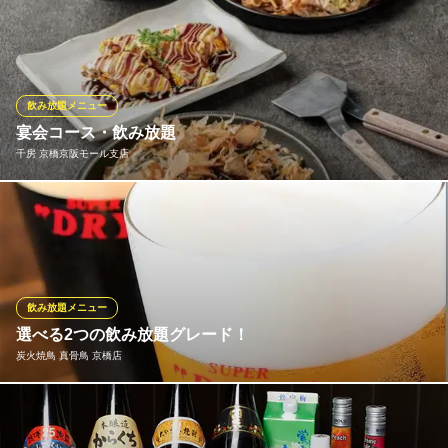
ＪＲ京橋駅 徒歩3分
当店はなんといっても、ドリンクがいつでも安い！生ビール
大阪府大阪市都島区東野田町5-1-21 紫甲ビル5F
（ザ・プレミアム・モルツ）がなんと、198円！超炭酸ソーダで入
れるハイボールも165円～ご用意！いつご来店されてもこの価格で
ご提供。豊富なドリンクメニューで気軽に乾杯しよう♪ちょっと1
杯を毎日でも、お気軽に楽しめるお店です。
飲み放題メニュー
宴会コース・飲み放題
大分からあげと鉄板焼 京橋南応援団 勝男
千房 京橋京阪モール支店
大分唐揚と鉄板焼居酒屋
ＪＲ京橋駅 徒歩1分
大阪府大阪市都島区片町2-4-14
飲み放題付のコースをご用意いたしました。食べて良し！飲んで
良しのコースとなっております。宴会でのご利用、歓送迎会、新
年会、忘年会など多様なシーンでご利用ください。
千房 京橋京阪モール支店
飲み放題メニュー
お好み焼・鉄板焼
選べる2つの飲み放題グレード！
ＪＲ京橋駅 徒歩2分
炭火焼鳥 真骨鳥 京橋店
大阪府大阪市都島区東野田町2-1-38 京阪京橋駅ビル5F
飲み放題付きコースは【全36種】と【全57種】からお選びいただ
けます♪全57種飲み放題ならドリンクのほとんどが飲み放題になる