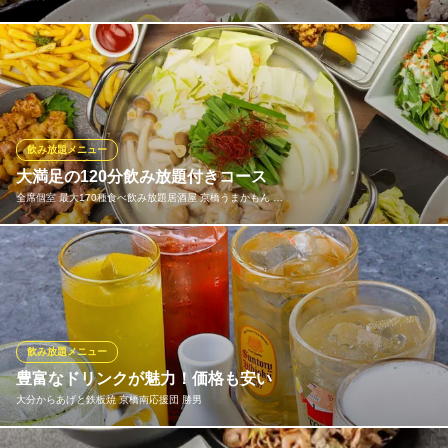
宴会のコースは3コースあり、全て2時間飲み放題付き！ボリュー
ム満点のコース◎そしてお値段は3500円～4500円！超破格の安さ
となっております！安いからといって手は抜いてません！素材に
こだわり、1品1品手間暇かけてご提供しております。予算に合わ
せてお選びください。
飲み放題メニュー
大満足の120分飲み放題付きコース
三百円このみ 本店
全席個室 最大170種食べ飲み放題居酒屋 京橋うまかもん …
全品三百円均一居酒屋
ＪＲ京橋駅 徒歩1分
大阪府大阪市都島区東野田町3-10-10
コスパ良しの自信あります☆コースはなんと2,499円～ご用意☆ 2,
499円と破格ですが、前菜に始まり、ポテトに唐揚げ、香り立つ炊
き込みご飯もに嬉しいデザートまで充実のラインナップ☆とにか
く安く飲みたい方や女子会やデートにも大人気のコース内容とな
っております。
飲み放題メニュー
豊富なドリンクが魅力！価格も安い
全席個室 最大170種食べ飲み放題居酒屋 京橋うまかもん 京
大分からあげと鉄板焼 京橋南応援団 勝男
橋店
居酒屋