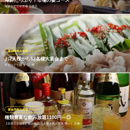
海鮮たっぷり！市場の宴コース
個室 くずし肉割烹 とろにく〜toroniku〜 京橋
海鮮おどりや市場 京橋店
京橋和牛肉割烹居酒屋
京阪本線京橋駅 徒歩2分
大阪府大阪市都島区片町2-11-24 1F
「美味しいのに安い！さらにボリューム満点」な魚を集めた「市
場の宴コース」 お造り・焼き物・串カツ・魚介の酒蒸し・巻き寿
司など！ふんだんに「魚介」を使って飲み放題付き4800円という
破格値を実現！ 「おどりや」ならではの美味しくて超お値打ちな
特別コースをぜひお楽しみください！ ※料理のみ：税込3,300円
宴会用飲み放題メニュー
お2人様から62名様大宴会まで
海鮮おどりや市場 京橋店
牛もつどて鍋 まつい亭
厳選鮮魚とお酒が旨い！
ＪＲ京橋駅 徒歩2分
大阪府大阪市都島区片町2-6-11
名物鍋『牛もつどて鍋』が楽しめる宴会コースは２種類！外は“カ
リカリ"中は“プリプリ”の『上ミノの唐揚げ』など、もつの新たな
魅力も発見できます。 また、京橋名物コース（飲物別）は、もつ
鍋店には珍しいカウンター席でぜひ♪
宴会用飲み放題メニュー
牛もつどて鍋 まつい亭
種類豊富な飲み放題1100円～◎
牛もつどて鍋・京橋個室
【全席完全個室】飲み放題 炭火焼き鳥居酒屋 鶏っく 京橋…
ＪＲ環状線京橋駅 徒歩5分