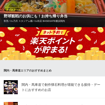
利用ください！
テイクアウト
松屋 関内仲通り店
野球観戦のお供にも！お持ち帰り弁当
牛めし・カレー・定食
割烹バル乃月 スタジアム横バル街店 BASEGATE横浜関内
ＪＲ根岸線関内駅北口 徒歩4分
神奈川県横浜市中区常盤町2-10 常盤不動産ビル1F
【数量限定 ふぐ×うなぎ弁当 】2,300円 野球観戦、行楽のお供
や、会社ランチなどにいかがでしょうか！前日までにご予約くだ
さい。お受け取り日時を指定していただけますと。お待たせする
事なくお渡し可能です。（当店のお米はすべて新潟県産米を産地
直送していただいております）
割烹バル乃月 スタジアム横バル街店 BASEGATE横浜関内
関内・馬車道エリアのおすすめまとめ
関内駅前◆割烹バル
ＪＲ根岸線関内駅 徒歩1分
神奈川県横浜市中区港町1-1 BASEGATE横浜関内
関内・馬車道で創作懐石料理が堪能できる接待・デー
トにおすすめのお店