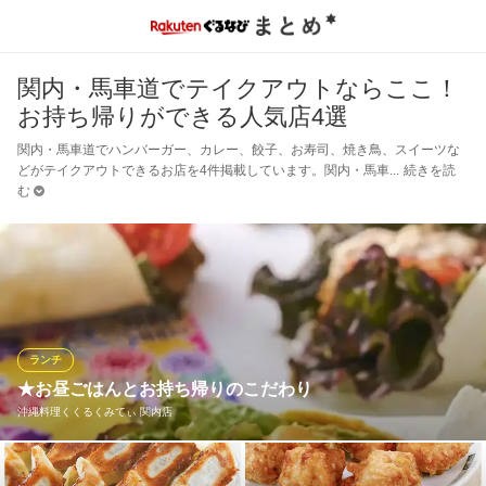
関内・馬車道でテイクアウトならここ！
お持ち帰りができる人気店4選
関内・馬車道でハンバーガー、カレー、餃子、お寿司、焼き鳥、スイーツな
どがテイクアウトできるお店を4件掲載しています。関内・馬車
続きを読
む
ランチ
★お昼ごはんとお持ち帰りのこだわり
沖縄料理くくるくみてぃ 関内店
【イートインもお土産も】選べる楽しさ､多彩なメニュー♪ くくる