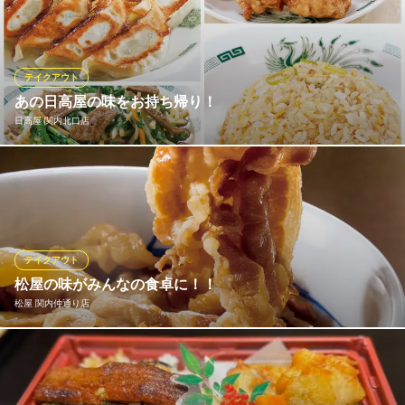
くみてぃではお得なランチ限定メニューから､ 手軽に楽しめるテ
イクアウトメニューまで多彩にご用意いたしております☆彡
沖縄料理くくるくみてぃ 関内店
テイクアウト
沖縄より"心をこめて"
あの日高屋の味をお持ち帰り！
ＪＲ根岸線関内駅 徒歩1分
日高屋 関内北口店
神奈川県横浜市中区港町1-1 BASEGATE横浜関内スタジアムサイドテラス1F
日高屋の人気メニューは、全店お持ち帰りいただけます。しか
も、店内でお召し上がりいただくよりお得なメニューも！ 焼餃子
(6コ入)230円、冷凍生餃子(30コ入)600円、チャーハン460円（大
盛は570円）、ニラレバ炒め500円、唐揚げ(7コ入)530円。他に
も、お持ち帰り可能なメニューを豊富にご用意！職場やご家庭で
テイクアウト
も是非！
松屋の味がみんなの食卓に！！
松屋 関内仲通り店
日高屋 関内北口店
熱烈中華食堂
健康で豊かな食生活を応援する松屋では、一部のメニューをのぞ
ＪＲ根岸線関内駅北口 徒歩1分
神奈川県横浜市中区港町4-45
き「できたて」をその場でお持ち帰りいただけます。 朝食・ラン
チタイム・夕飯や夜食など、いろいろなシーンに合わせてぜひご