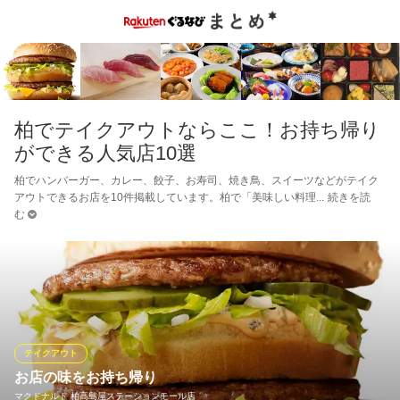
柏でテイクアウトならここ！お持ち帰り
ができる人気店10選
柏でハンバーガー、カレー、餃子、お寿司、焼き鳥、スイーツなどがテイク
アウトできるお店を10件掲載しています。柏で「美味しい料理
続きを読
む
テイクアウト
お店の味をお持ち帰り
マクドナルド 柏高島屋ステーションモール店