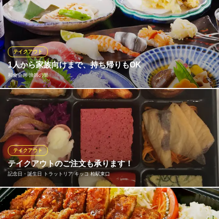
本格中華をご家庭でも楽しめます！ 一部商品を除きお持ち帰り可
能です！
紅虎餃子房 モラージュ柏店
中国家庭料理
テイクアウト
東武野田線（東武アーバンパークライン）柏駅西口 シャトルバス
1人から家族向けまで、持ち帰りもOK
15分
和食会席 漁師の里
千葉県柏市大山台2-3 モラージュショッピングセンター1Ｆ
期間限定でテイクアウトをご提供中です！ 江戸前握りのセットや
ちらし丼などお1人様向けのセットから、3～4名様向けの盛り合わ
せまで、バリエーション豊富にご用意！加えて、唐揚げや焼き魚
などサイドメニュー単品のお持ち帰りもOK◎お電話でご予約いた
だけるとスムーズにお受取りいただけます！
テイクアウト
テイクアウトのご注文も承ります！
和食会席 漁師の里
記念日・誕生日 トラットリア キッコ 柏駅東口
魚屋直営！鮨と旬味会席
つくばエクスプレス柏の葉キャンパス駅 徒歩1分
千葉県柏市若柴173-8 柏の葉キャンパス151街区 B棟SB-5
お店の本格的なお料理がご自宅でご家族皆さんで楽しめます。テ
イクアウトのご注文も承ります！ ご依頼に場合は、店舗までお電