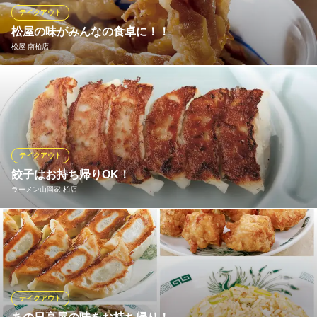
テイクアウト
魚問屋 魚一商店 南柏総本山
松屋の味がみんなの食卓に！！
産直鮮魚居酒屋
松屋 南柏店
ＪＲ常磐線南柏駅西口 徒歩1分
千葉県柏市南柏1-6-12 穂高第20ブラザーズビル1F
健康で豊かな食生活を応援する松屋では、一部のメニューをのぞ
き「できたて」をその場でお持ち帰りいただけます。 朝食・ラン
チタイム・夕飯や夜食など、いろいろなシーンに合わせてぜひご
利用ください！
テイクアウト
松屋 南柏店
餃子はお持ち帰りOK！
牛めし・カレー・定食
ラーメン山岡家 柏店
ＪＲ常磐線南柏駅西口 徒歩1分
千葉県柏市南柏1-2-4 エコロジースクエア南柏
山岡家の餃子はお持ち帰りができます。 冷凍でもOKですので、山
岡家の味をお家でもお楽しみ頂けます！ ご家族や友人へのお土産
にも最適！ ジューシーな濃厚肉汁をご堪能下さい。
ラーメン山岡家 柏店
テイクアウト
こだわりラーメン