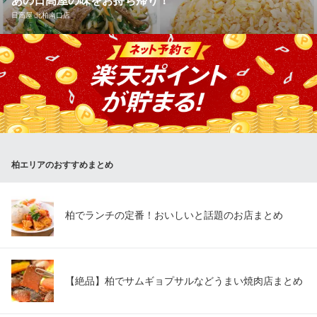
あの日高屋の味をお持ち帰り！
つくばエクスプレス柏の葉キャンパス駅 車3分
日高屋 北柏南口店
千葉県柏市若柴143-1
日高屋の人気メニューは、全店お持ち帰りいただけます。しか
も、店内でお召し上がりいただくよりお得なメニューも！ 焼餃子
(6コ入)230円、冷凍生餃子(30コ入)600円、チャーハン460円（大
盛は570円）、ニラレバ炒め500円、唐揚げ(7コ入)530円。他に
も、お持ち帰り可能なメニューを豊富にご用意！職場やご家庭で
も是非！
柏エリアのおすすめまとめ
日高屋 北柏南口店
熱烈中華食堂
ＪＲ常磐線北柏駅南口 徒歩1分
千葉県柏市北柏1-1-1
柏でランチの定番！おいしいと話題のお店まとめ
【絶品】柏でサムギョプサルなどうまい焼肉店まとめ