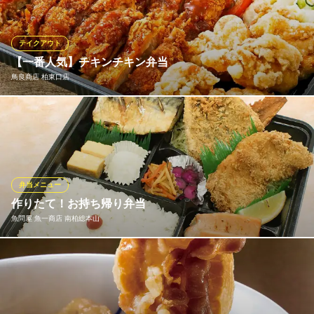
話にてご注文ください！
記念日・誕生日 トラットリア キッコ 柏駅東口
テイクアウト
北イタリア料理
【一番人気】チキンチキン弁当
ＪＲ常磐線柏駅 徒歩6分
鳥良商店 柏東口店
千葉県柏市柏3-3-18 AK BLD.7 1F
チキンカツと鶏唐揚のコラボ！！ あれもこれも食べたい方に欲張
りな弁当です！！
鳥良商店 柏東口店
鶏料理
弁当メニュー
ＪＲ常磐線柏駅南口 徒歩2分
作りたて！お持ち帰り弁当
千葉県柏市柏1-7-1 DayOneタワー1F
魚問屋 魚一商店 南柏総本山
北海道直送のホタテ、沼津漁港仲買人直送のアジ、備長炭炭火焼
きの鮭ハラスとサバ。素材にも調理にもこだわったお弁当です。
できたてをお持ち帰りいただけます。店頭またはお電話にてご注
文ください