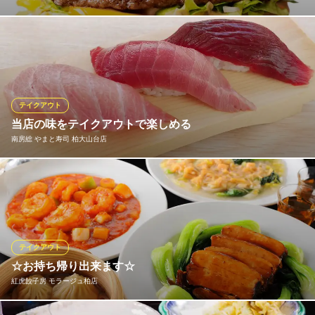
マクドナルドのメニューは、すべてお持ち帰りが可能です。
マクドナルド 柏高島屋ステーションモール店
ハンバーガー
ＪＲ常磐線柏駅西口 徒歩1分
テイクアウト
千葉県柏市末広町1-1 柏高島屋ステーションモール
当店の味をテイクアウトで楽しめる
南房総 やまと寿司 柏大山台店
プロの技が詰まった絶品料理をお持ち帰りいただけます！人気メ
ニューを豊富にご用意しておりますので、ぜひご利用ください。
南房総 やまと寿司 柏大山台店
回転寿司
テイクアウト
つくばエクスプレス柏の葉キャンパス駅 徒歩27分
☆お持ち帰り出来ます☆
千葉県柏市大山台1-24 アクロスプラザ柏大山台
紅虎餃子房 モラージュ柏店