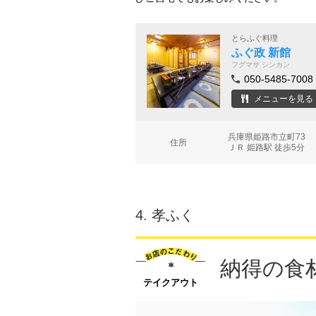
とらふぐ料理
ふぐ政 新館
フグマサ シンカン
050-5485-7008
メニューを見る
兵庫県姫路市立町73
住所
ＪＲ 姫路駅 徒歩5分
4.
孝ふく
納得の食
テイクアウト