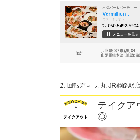
本格バー＆パーティー
Vermillion．
ヴァーミリオン
050-5492-5904
メニューを見る
兵庫県姫路市忍町84
住所
山陽電鉄本線 山陽姫路
2.
回転寿司 力丸 JR姫路駅
テイクア
◎
テイクアウト