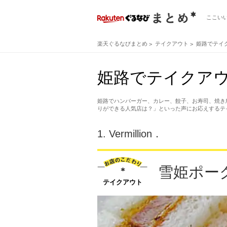
ここい
楽天ぐるなびまとめ
テイクアウト
姫路でテイ
姫路でテイクア
姫路でハンバーガー、カレー、餃子、お寿司、焼き
りができる人気店は？」といった声にお応えするテ
1.
Vermillion．
雪姫ポー
テイクアウト