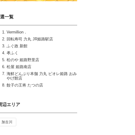
8選一覧
Vermillion．
回転寿司 力丸 JR姫路駅店
ふぐ政 新館
孝ふく
松のや 姫路野里店
松屋 姫路南店
海鮮どんぶり本舗 力丸 ピオレ姫路 おみ
やげ館店
餃子の王将 たつの店
周辺エリア
加古川