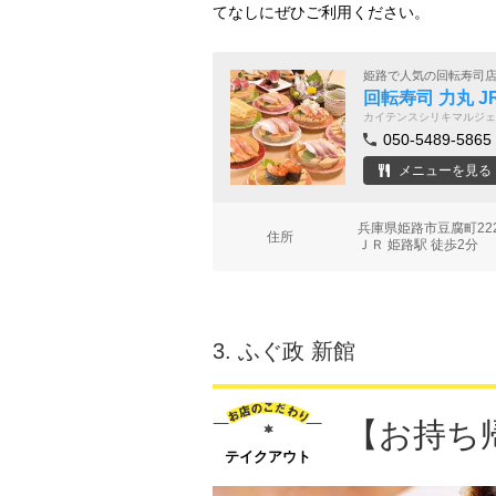
てなしにぜひご利用ください。
姫路で人気の回転寿司
回転寿司 力丸 
カイテンスシリキマルジェ
050-5489-5865
メニューを見る
兵庫県姫路市豆腐町22
住所
ＪＲ 姫路駅 徒歩2分
3.
ふぐ政 新館
【お持ち
テイクアウト