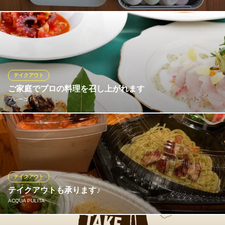
奈良の素材を知り尽くした腕利きの作り手が、一つ一つ丁寧に焼
き上げています。しっとりとした口どけで「大和抹茶」や「古都
華」の風味が際立つパウンドケーキや外はカリッと、中はもっち
りとした食感が楽しいカヌレ。カラフルなメレンゲや、風味豊か
なクッキーを詰め合わせた見た目も美しいギフトボックスをご用
テイクアウト
意。
ご家庭でプロの料理を召し上がれます
プレーゴ！
アロンビアン販売所 CAFE＆BAKE SHOP
テイクアウト専門店
パスタ/ピッツァ/サラダ/一品料理など もちろんその他すべて
近鉄奈良線近鉄奈良駅 徒歩5分
奈良県奈良市橋本町3-1 BONCHI1F
の料理がお持ち帰りいただけます お気軽にお電話ください《TE
L0742-41-3239まで》 ご連絡お待ちしております ※ご希望の
お時間をどうぞ【お受取り時間は＊＊昼12:00~PM2:３0 夜PM6:
00~PM９:00】
テイクアウト
テイクアウトも承ります♪
プレーゴ！
ACQUA PULITA
☆イタリア食堂☆
近鉄奈良線学園前駅北口 徒歩1分