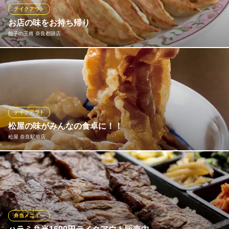
テイクアウト
サムギョプサル 韓国料理 李朝園 奈良ファミリー店
お店の味をお持ち帰り
奈良焼肉韓国料理飲み会
餃子の王将 奈良都跡店
近鉄奈良線大和西大寺駅 徒歩5分
奈良県奈良市西大寺東町2-4-1 ならファミリー6F
餃子の王将メニューがお持ち帰り出来ます。 ※店舗によりメニュ
ーが異なりますので、詳しくは店舗へお問い合わせ下さい。
餃子の王将 奈良都跡店
中華レストラン
テイクアウト
近鉄橿原線尼ヶ辻駅 徒歩8分
松屋の味がみんなの食卓に！！
奈良県奈良市四条大路5-1-53
松屋 奈良駅前店
健康で豊かな食生活を応援する松屋では、一部のメニューをのぞ
き「できたて」をその場でお持ち帰りいただけます。 朝食・ラン
チタイム・夕飯や夜食など、いろいろなシーンに合わせてぜひご
利用ください！
弁当メニュー
松屋 奈良駅前店