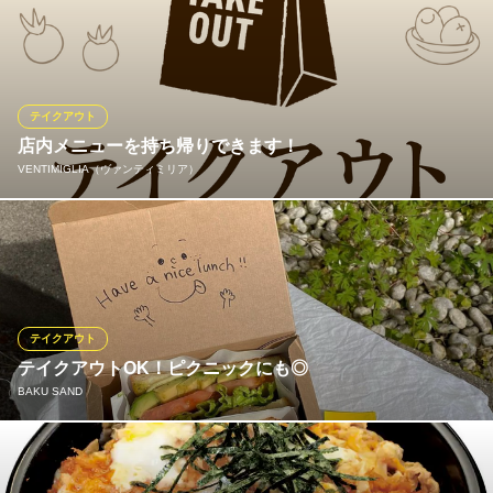
奈良県奈良市学園北1-9-1 パラディ南館 4F
テイクアウトは18時から、ラストオーダー21時まで承ります♪イ
タリアンプレート 1,500円（税抜）、パスタ各種 1,000円（税
抜）、お子様プレート 500円（税抜）などその他もお気軽にご相
談ください！
テイクアウト
ACQUA PULITA
店内メニューを持ち帰りできます！
新感覚イタリアン
VENTIMIGLIA（ヴァンティミリア）
近鉄奈良線近鉄奈良駅 徒歩7分
奈良県奈良市寺町8-1
パスタ、ピザ、リゾット、お肉料理など※麺は乾麺をお渡しします
ので、ご自宅でソースと混ぜてください 内容はメニューページよ
りお選びください。基本ALL1,000円 サイズアップ：＋200円、
リゾットは＋300円 お電話にて当日15時までにご予約ください。
受け渡し時間は、12時～18時となります。
テイクアウト
テイクアウトOK！ピクニックにも◎
VENTIMIGLIA（ヴァンティミリア）
BAKU SAND
イタリアン＆フレンチ
近鉄奈良線学園前駅 徒歩15分
奈良県奈良市学園大和町2-52 大和スーパーマンション1F
店内のメニューはテイクアウト可能です！奈良公園でのピクニッ
クなどにもおすすめ！