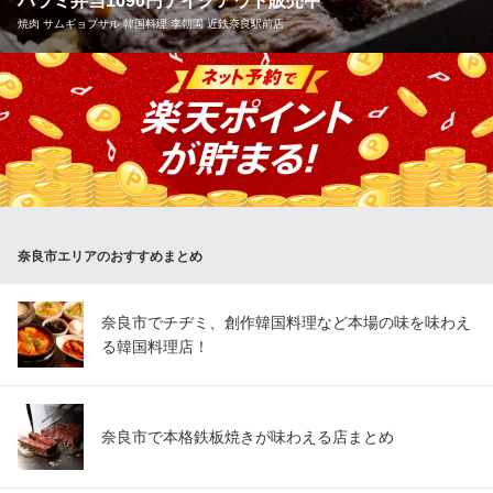
ハラミ弁当1690円テイクアウト販売中
牛めし・カレー・定食
焼肉 サムギョプサル 韓国料理 李朝園 近鉄奈良駅前店
ＪＲ奈良駅東口 徒歩3分
奈良県奈良市三条本町3-8
「李朝園の味をおうちでも味わいたい！」そんな方でも安心♪お弁
当や一品料理などのお持ち帰りメニューをご用意しております★
話題のUberEatsやお電話での注文も受付けておりますので、お気
軽にご連絡下さい→0742-81-3277
焼肉 サムギョプサル 韓国料理 李朝園 近鉄奈良駅前店
韓国料理
奈良市エリアのおすすめまとめ
近鉄奈良線近鉄奈良駅 徒歩1分
奈良県奈良市西御門町15-1 2F
奈良市でチヂミ、創作韓国料理など本場の味を味わえ
る韓国料理店！
奈良市で本格鉄板焼きが味わえる店まとめ