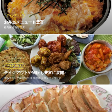
BAKU SAND
グリルサンドイッチ
テイクアウト
近鉄奈良線近鉄奈良駅 徒歩2分
お弁当メニューも豊富
奈良県奈良市小西町2-1 2F
松乃家 奈良駅前店
揚げたてのとんかつ専門店のお弁当をご家庭でもどうぞ。お電話
でもご注文承ります。
松乃家 奈良駅前店
とんかつ
テイクアウト
ＪＲ奈良駅 徒歩2分
テイクアウトや物販も豊富に展開♪
奈良県奈良市大宮町1-1-10 梢ビル
サムギョプサル 韓国料理 李朝園 奈良ファミリー店
「李朝園の味をおうちでも味わいたい！」そんな方でも安心♪お弁
当や一品料理などのお持ち帰りメニューをご用意しております★
話題のUberEatsや出前館にも掲載中です！お家でも韓国気分をお
楽しみください！