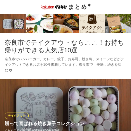
奈良市でテイクアウトならここ！お持ち
帰りができる人気店10選
奈良市でハンバーガー、カレー、餃子、お寿司、焼き鳥、スイーツなどがテ
イクアウトできるお店を10件掲載しています。奈良市で「美味
続きを読
む
テイクアウト
贈って喜ばれる焼き菓子コレクション
アロンビアン販売所 CAFE＆BAKE SHOP