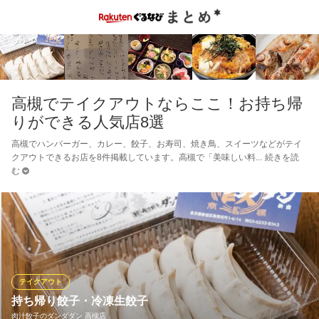
高槻でテイクアウトならここ！お持ち帰
りができる人気店8選
高槻でハンバーガー、カレー、餃子、お寿司、焼き鳥、スイーツなどがテイ
クアウトできるお店を8件掲載しています。高槻で「美味しい料
続きを読
む
テイクアウト
持ち帰り餃子・冷凍生餃子
肉汁餃子のダンダダン 高槻店