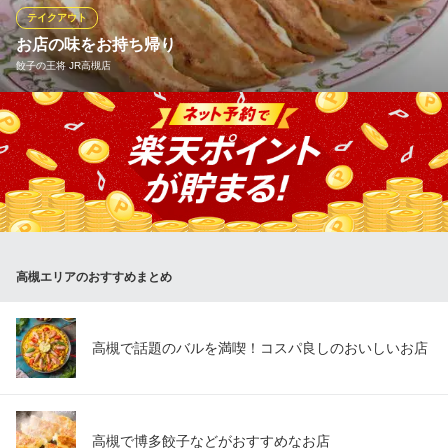
テイクアウト
松屋 高槻南口店
お店の味をお持ち帰り
牛めし・カレー・定食
餃子の王将 JR高槻店
阪急京都線高槻市駅 徒歩5分
大阪府高槻市高槻町9-22 吉廣第二ビル1・2F
餃子の王将メニューがお持ち帰り出来ます。 ※店舗によりメニュ
ーが異なりますので、詳しくは店舗へお問い合わせ下さい。
餃子の王将 JR高槻店
中華レストラン
ＪＲ高槻駅 徒歩3分
大阪府高槻市芥川町1-7-10
高槻エリアのおすすめまとめ
高槻で話題のバルを満喫！コスパ良しのおいしいお店
高槻で博多餃子などがおすすめなお店