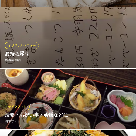
ダンダダンでは肉汁餃子をお持ち帰りいただくことできます。持
ち帰ってすぐに食べたい場合は”肉汁焼餃子”を、家で調理して食べ
たい場合は”冷凍生餃子”をお求めください。冷凍生餃子には美味し
い作り方のご案内も一緒にお渡ししております。また冷凍生餃子
は、ダンダダン公式オンラィンストアから。
オリジナルメニュー
お持ち帰り
肉汁餃子のダンダダン 高槻店
居酒屋 和吉
肉汁溢れる餃子とビール
ＪＲ京都線高槻駅 徒歩3分
大阪府高槻市高槻町12-18
暫くの間はお持ち帰りのみになります！
居酒屋 和吉
高槻 居酒屋 摂津富田
阪急京都線富田駅 徒歩20分
テイクアウト
大阪府高槻市寿町3-33-24
法要・お祝い事・会議などに
四季彩々