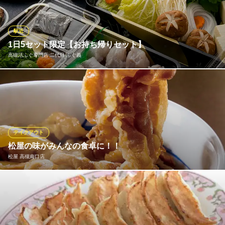
てた「のどぐろ」や、家でカラッと揚げるだけの状態まで仕込ん
だ超特大の「天然足赤海老」など…スーパー等ではお目にかかれ
ないものばかり！その他、人気料理のテイクアウトも承っており
駅近
ます。
1日5セット限定【お持ち帰りセット】
高槻活ふぐ専門店 二代目 ふぐ義
感chan 天然お刺身×肉料理 阪急高槻市駅前
天然お刺身と洋食が旨い
ご家庭で【ふぐ鍋パーティー】をしてみませんか？ ふぐ義の【お
阪急京都本線高槻市駅 徒歩2分
大阪府高槻市城北町2-14-27 トモエ城北ビル2F A号
持ち帰りセット】は <当日OK> です。” 捌きたて ”をご家庭でも楽
しみ下さい。 ふぐ義の【てっさ付き・1.3キロ超 原魚 1本丸ごと
お持ち帰りセット】2〜3人前 10,000円（税込）期間10月〜4月
テイクアウト
高槻活ふぐ専門店 二代目 ふぐ義
松屋の味がみんなの食卓に！！
老舗活ふぐ・はも専門店
松屋 高槻南口店
ＪＲ京都線高槻駅 徒歩3分
大阪府高槻市高槻町11-21
健康で豊かな食生活を応援する松屋では、一部のメニューをのぞ
き「できたて」をその場でお持ち帰りいただけます。 朝食・ラン
チタイム・夕飯や夜食など、いろいろなシーンに合わせてぜひご
利用ください！