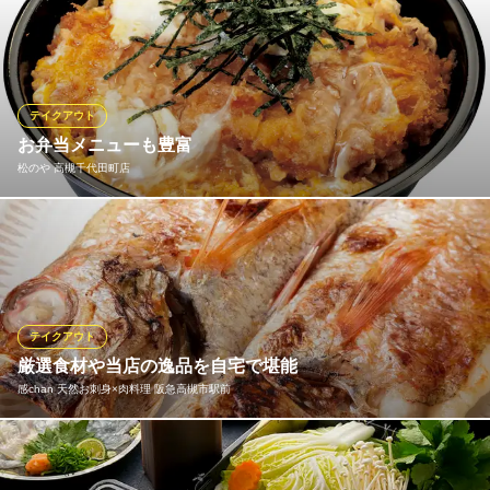
仕出しやお弁当などのお持ち帰り頂ける品物もご用意させて頂き
ます。ご法要やお祝い事、会議などのお食事にご利用頂けます。
仕出しチラシもございますのでどうぞお気軽にお問い合わせくだ
さいませ。
テイクアウト
四季彩々
お弁当メニューも豊富
宮崎焼酎と創作料理
松のや 高槻千代田町店
ＪＲ高槻駅 徒歩2分
大阪府高槻市芥川町1-10-30
揚げたてのとんかつ専門店のお弁当をご家庭でもどうぞ。お電話
でもご注文承ります。
松のや 高槻千代田町店
とんかつ
テイクアウト
阪急京都線高槻市駅 徒歩10分
厳選食材や当店の逸品を自宅で堪能
大阪府高槻市千代田町4-5
感chan 天然お刺身×肉料理 阪急高槻市駅前
当店では、料理人の目利きが光る高級魚や特選和牛に一手間加え
た食材をお持ち帰りいただけます。例えば店内で一夜干しに仕立