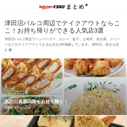
津田沼パルコ周辺でテイクアウトならこ
こ！お持ち帰りができる人気店3選
津田沼パルコ周辺でハンバーガー、カレー、餃子、お寿司、焼き鳥、スイー
ツなどがテイクアウトできるお店を3件掲載しています。津田沼
続きを読
む
テイクアウト
あの日高屋の味をお持ち帰り！
日高屋 津田沼北口店
日高屋の人気メニューは、全店お持ち帰りいただけます。しか