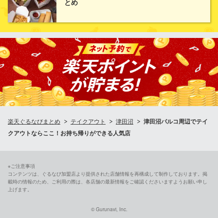
とめ
利用ください！
松屋 津田沼店
牛めし・カレー・定食
ＪＲ総武線津田沼駅北口 徒歩3分
千葉県習志野市津田沼1-10-41 十番街ビル1F
楽天ぐるなびまとめ
テイクアウト
津田沼
津田沼パルコ周辺でテイ
クアウトならここ！お持ち帰りができる人気店
※ご注意事項
コンテンツは、ぐるなび加盟店より提供された店舗情報を再構成して制作しております。掲
載時の情報のため、ご利用の際は、各店舗の最新情報をご確認くださいますようお願い申し
上げます。
© Gurunavi, Inc.