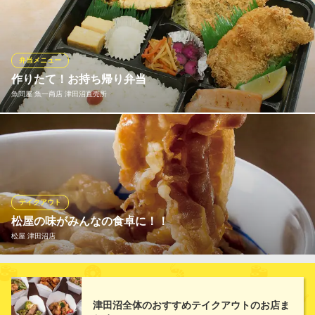
も、店内でお召し上がりいただくよりお得なメニューも！ 焼餃子
(6コ入)230円、冷凍生餃子(30コ入)600円、チャーハン460円（大
盛は570円）、ニラレバ炒め500円、唐揚げ(7コ入)530円。他に
も、お持ち帰り可能なメニューを豊富にご用意！職場やご家庭で
弁当メニュー
も是非！
作りたて！お持ち帰り弁当
魚問屋 魚一商店 津田沼直売所
日高屋 津田沼北口店
熱烈中華食堂
北海道直送のホタテ、沼津漁港仲買人直送のアジ、備長炭炭火焼
ＪＲ総武線津田沼駅北口 徒歩3分
千葉県船橋市前原西2-13-15 第10辰巳ビル
きの鮭ハラスとサバ。素材にも調理にもこだわったお弁当です。
できたてをお持ち帰りいただけます。店頭またはお電話にてご注
文ください
テイクアウト
魚問屋 魚一商店 津田沼直売所
松屋の味がみんなの食卓に！！
産直鮮魚居酒屋
松屋 津田沼店
ＪＲ総武線津田沼駅北口 徒歩2分
千葉県船橋市前原西2-15-19 三宝ビル 1F
健康で豊かな食生活を応援する松屋では、一部のメニューをのぞ
き「できたて」をその場でお持ち帰りいただけます。 朝食・ラン
津田沼全体のおすすめテイクアウトのお店ま
チタイム・夕飯や夜食など、いろいろなシーンに合わせてぜひご