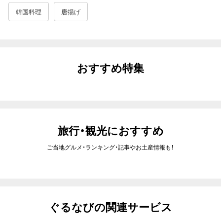
人気エリア×条件・こだわり
韓国料理
唐揚げ
新宿×個室
横浜駅×個室
仙台×個室
なんば（難波）×個室
池袋×個室
名駅×個室
東京駅（八重洲）×個室
大宮×個室
おすすめ特集
新橋×個室
博多×個室
上野×個室
梅田駅・大阪駅周辺×個室
新宿×飲み放題
仙台×飲み放題
池袋×飲み放題
東京駅（八重洲）×飲み放題
大宮×飲み放題
新橋×飲み放題
旅行・観光におすすめ
上野×飲み放題
渋谷×飲み放題
梅田駅・大阪駅周辺×飲み放題
ご当地グルメ・ランキング・記事やお土産情報も！
札幌駅×飲み放題
品川×飲み放題
新横浜×飲み放題
有楽町・日比谷×飲み放題
浜松町・大門×飲み放題
赤坂×飲み放題
桜木町×飲み放題
ぐるなびの関連サービス