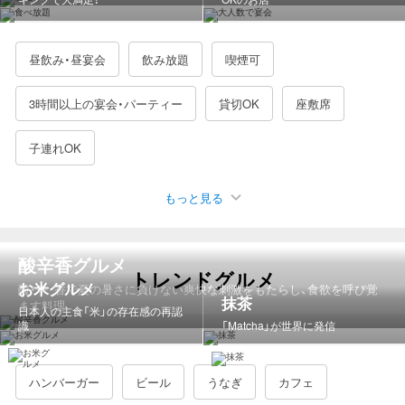
山梨県
長野県
岐阜県
静岡県
愛知県
三重県
アジア・エスニック
ファミレス・ファーストフード
昼飲み・昼宴会
飲み放題
喫煙可
滋賀県
京都府
大阪府
兵庫県
奈良県
和歌山県
人気エリア×ジャンル
鳥取県
島根県
岡山県
広島県
山口県
徳島県
3時間以上の宴会・パーティー
貸切OK
座敷席
新宿×居酒屋
横浜駅×居酒屋
仙台×居酒屋
香川県
愛媛県
高知県
福岡県
佐賀県
長崎県
子連れOK
なんば（難波）×居酒屋
池袋×居酒屋
名駅×居酒屋
熊本県
大分県
宮崎県
鹿児島県
沖縄県
もっと見る
駐車場有
女子会におすすめ
接待に使える
東京駅（八重洲）×居酒屋
大宮×居酒屋
新橋×居酒屋
人気の駅
デートにおすすめ
誕生日特典あり
二次会におすすめ
上野×居酒屋
梅田駅・大阪駅周辺×居酒屋
品川×居酒屋
酸辛香グルメ
トレンドグルメ
記念日におすすめ
夜景が見える
日曜営業
カップルシート
東京駅
横浜駅
新橋駅
新宿駅
名古屋駅
品川駅
お米グルメ
有楽町・日比谷×居酒屋
新宿×焼肉
横浜駅×焼肉
仙台×焼肉
酸・辛・香で夏の暑さに負けない爽快な刺激をもたらし、食欲を呼び覚
抹茶
ます料理
日本人の主食「米」の存在感の再認
一人でも入りやすい
3000円以下の飲み放題
博多駅
仙台駅
大宮駅
京都駅
川崎駅
梅田駅
識
なんば（難波）×焼肉
池袋×焼肉
名駅×焼肉
「Matcha」が世界に発信
大宮×焼肉
4000円以下の飲み放題
5000円以下の飲み放題
なんば駅
日本橋駅
みなとみらい駅
新橋×焼肉
上野×焼肉
渋谷×焼肉
川崎×焼肉
ハンバーガー
ビール
うなぎ
カフェ
梅田駅・大阪駅周辺×焼肉