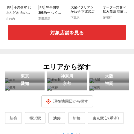
大衆イタリアン
オーダー式食べ
全席個室 じ
完全個室
PR
PR
かね子 下北沢店
飲み放題 味鮮餃
ぶんどき 丸の内
398均一 つくね
子 茅場町本店
センタービル店
と天婦羅とおで
下北沢
茅場町
丸の内
高田馬場
ん 遊鶏生 高田馬
場
対象店舗を見る
エリアから探す
東京
神奈川
大阪
愛知
京都
福岡
現在地周辺から探す
新宿
横浜駅
池袋
新橋
東京駅（八重洲）