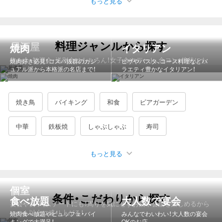
もっと見る
人気のエリア
銀座
有楽町・日比谷
渋谷
上野
神田
秋葉原
料理ジャンルから探す
居酒屋
焼肉
イタリアン
品川
立川
川崎
新横浜
大宮
名駅
京都駅
飲み会・歓迎会・送別会はもちろん！女子会やデート、合コン、接待にも
焼肉好き必見！コスパ抜群のカジ
ピザやパスタ、コース料理などバ
ュアル派から本格派の名店まで！
ラエティ豊かなイタリアン！
梅田駅・大阪駅周辺
なんば（難波）
天王寺・阿倍野
（大阪）京橋
三宮
札幌すすきの
仙台
広島市
博多
焼き鳥
バイキング
和食
ビアガーデン
那覇
中華
鉄板焼
しゃぶしゃぶ
寿司
都道府県から探す
もっと見る
宴会・カラオケ
海鮮・魚介
鍋
バー・バル
韓国料理
北海道
青森県
岩手県
宮城県
秋田県
山形県
もつ鍋
ジンギスカン
もんじゃ焼き
牛タン
ステーキ
個室
福島県
茨城県
栃木県
群馬県
埼玉県
千葉県
条件・こだわりから探す
かに料理
カフェ・スイーツ
うなぎ
水炊き
食べ放題
大人数で宴会
宴会や女子会、デートにも！周りを気にせずお酒や会話を楽しめるから
いつも以上に盛り上がる！
焼肉食べ放題やビュッフェ・バイ
みんなでわいわい！大人数の宴会
東京都
神奈川県
新潟県
富山県
石川県
福井県
焼肉・ホルモン・鉄板焼
フレンチ
カレー
洋食・西洋料理
キングで大満足！
OKのお店