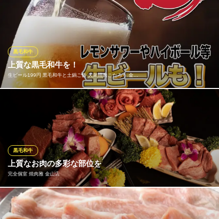
毎日お店で捌く新鮮なお肉を、食べ放題でたっぷりと味わえるの
が魅力です。 日〜木限定の55品から、一番人気の牛タンや国産牛
も楽しめる88品、さらに全品対象の贅沢プランまで3種類のコース
をご用意。 秘伝のタレが肉の旨味を引き立て、コスパ良く厳選牛
を心ゆくまで満喫していただけます。
黒毛和牛
上質な黒毛和牛を！
食べ飲み放題 焼肉としゃぶしゃぶ Sarao
生ビール199円 黒毛和牛と土鍋ご飯 大衆焼肉こたろう 金…
食べ放題！絶品焼肉店
ＪＲ金山駅 徒歩5分
愛知県名古屋市中区金山2-8-4 エスポア金山1F
老舗精肉店から直送。等級よりも旨さにこだわりA4、A5の和牛を
ご用意！生ビールやハイボール、レモンサワーなど毎日199円(税
抜)にてご提供！ご一緒にどうぞ！
生ビール199円 黒毛和牛と土鍋ご飯 大衆焼肉こたろう 金山
黒毛和牛
駅店
上質なお肉の多彩な部位を
和牛と土鍋ごはん
完全個室 焼肉雅 金山店
地下鉄名城・名港線金山駅 徒歩2分
愛知県名古屋市中区金山2-16-11
厳選して仕入れる黒毛和牛などの上質な素材を、お手頃価格でお
楽しみいただける当店。定番の人気部位から希少部位まで幅広く