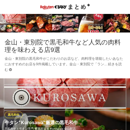
金山・東別院で黒毛和牛など人気の肉料
理を味わえる店9選
金山・東別院の黒毛和牛がこだわりのお店など、肉料理を堪能したいあなた
におすすめのお店を9件掲載しています。金山・東別院で「ラン
続きを読
む
黒毛和牛
牛タン"Kurosawa"厳選の黒毛和牛
黒毛和牛と牛タン専門 個室居酒屋 Kurosawa 金山駅店