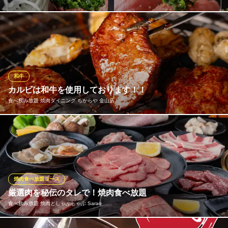
「まろやかな旨み・とろける脂身・ほどよく締まった肉質」に惚
れ込み厳選した黒毛和牛を取り扱っております。
黒毛和牛と牛タン専門 個室居酒屋 Kurosawa 金山駅店
黒毛和牛&銀座牛タン
和牛
地下鉄名城・名港線金山駅 徒歩1分
カルビは和牛を使用しております！！
愛知県名古屋市中区金山2-16-16 冨士田ビル5F
食べ飲み放題 焼肉ダイニング ちからや 金山店
当店では、オーナー自ら目利きした、特上の素材をご提供してお
ります。どうぞ心ゆくまでご堪能ください。
食べ飲み放題 焼肉ダイニング ちからや 金山店
金山 個室 居酒屋
焼肉食べ放題コース
ＪＲ金山駅1番出口 徒歩1分
厳選肉を秘伝のタレで！焼肉食べ放題
愛知県名古屋市中区金山4-1-24 金山COSMO BUILD2 5F
食べ飲み放題 焼肉としゃぶしゃぶ Sarao