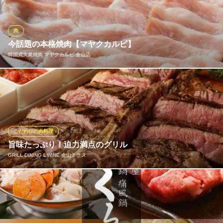
取り揃えております。お肉と相性の良い日本酒やワインをご用意
しておりますので、ぜひ合わせてお楽しみください。
肉
完全個室 焼肉雅 金山店
今話題の本格焼肉【マヤクカルビ】
全席完全個室の焼肉
韓国式大衆焼肉 マヤクカルビ 金山店
ＪＲ金山駅 徒歩3分
愛知県名古屋市熱田区金山町1-15-20 ひかるビル3F
ソルロンタンやカルメギサルなどをはじめとした韓国ならではの
本格的な料理を豊富に取り揃え！お通しにもなんとお肉が！
韓国式大衆焼肉 マヤクカルビ 金山店
金山で本場韓国料理
こだわりの肉料理
名鉄名古屋本線金山駅 徒歩4分
旨味たっぷり！迫力満点のグリル
愛知県名古屋市熱田区波寄町22-9
GRILL DINING＆WINE 金山テラス
やわらかなヒレ肉と脂の乗ったサーロインを一度に味わえる名物
料理「Tボーンステーキ」。テラスではブラックアンガス牛を10k
g単位で仕入れているため、リーズナブルにご提供いたします。オ
ープンキッチンでは、豪快に塊肉をカットする様子が見られるこ