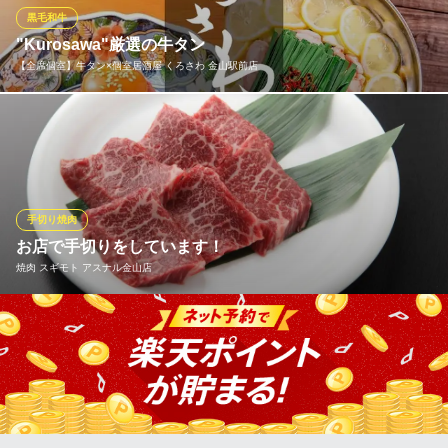
とも！注文が入ってから焼き上げる、迫力満点のステーキです。
黒毛和牛
"Kurosawa"厳選の牛タン
GRILL DINING＆WINE 金山テラス
【全席個室】牛タン×個室居酒屋 くろさわ 金山駅前店
カジュアルダイニング
地下鉄名城・名港線金山駅3番出口 徒歩1分
愛知県名古屋市中区金山4-6-25 10F
焼肉とは違い、噛んだ瞬間の食感と味わいを第一に仕上げるの
が、当店流の牛タンの炙り。合わせ薬味には"レモン"、"ね
ぎ"、"青唐辛子味噌"、"ガリ"と牛タンの味わいを更にひき立てる
ための工夫が詰め込まれています。生ビールにもワインにもよく
合います。二人きりのデートやお誕生日のお祝いにも喜んでいた
手切り焼肉
だけます。
お店で手切りをしています！
焼肉 スギモト アスナル金山店
【全席個室】牛タン×個室居酒屋 くろさわ 金山駅前店
黒毛和牛&銀座牛タン
店内でカッティングしている為、新鮮なお肉をお召し上がりいた
地下鉄名城・名港線金山駅 徒歩1分
愛知県名古屋市中区金山2-16-16 冨士田ビル5F
だけます。
焼肉 スギモト アスナル金山店
焼肉・ステーキ
ＪＲ中央本線金山駅北口 徒歩1分