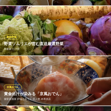
「選べるお粥」＋「煮物」＋「サラダ」＋「薬味」ランチセット
の４点に＋「小龍包＆エビ豆腐シュウマイ」＋「旬の野菜蒸し」
＋「レアチーズ風豆腐ケーキ」＋「ドリンク」の８点で￥１４８
０♪のお得なランチコースはいかがでしょ？ ※ドリンクをお茶系に
すれば全部で約４９５～６００kcalとってもヘルシーです(・ω・)
新鮮野菜
ノ
野菜ソムリエが営む直送厳選野菜
※こちらは昼のみのこだわりです。
和食家 たけ坊
Okayu‐stand．（オカユスタンド） 本厚木南口
鎌倉野菜と同クオリティの品質や珍しさに、お手頃さが魅力の
本厚木駅近☆カフェ宴会
【秦野野菜】野菜ソムリエの伊藤さんが営む畑から、ソムリエ自
小田急小田原線本厚木駅 徒歩2分
神奈川県厚木市旭町1-24-15
らが厳選し、お店まで届けてくれます。フレッシュでみずみずし
い野菜はどれも珍しいものばかりで、店主がぴったりの料理でお
届けいたします！お好みなどお気軽にご相談下さい。
京風おでん
黄金出汁が染みる「京風おでん」
和食家 たけ坊
個室居酒屋 炉端とおでん 天ノ恵 本厚木店
本厚木の和食居酒屋
小田急小田原線本厚木駅 徒歩7分