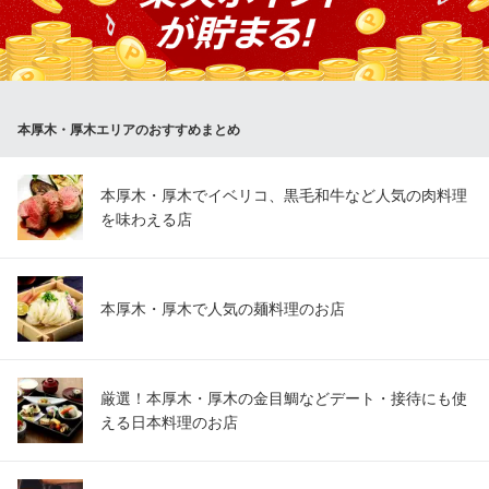
て打ちたての蕎麦を提供いたします。香りの高さとのどごしの良
さを当店のお鮨とあわせてお楽しみ下さい。
すし土風炉 本厚木店
本厚木 個室 和食
本厚木・厚木エリアのおすすめまとめ
小田急線本厚木駅 徒歩1分
神奈川県厚木市泉町1-1 小田急厚木ホテル4F
本厚木・厚木でイベリコ、黒毛和牛など人気の肉料理
を味わえる店
本厚木・厚木で人気の麺料理のお店
厳選！本厚木・厚木の金目鯛などデート・接待にも使
える日本料理のお店