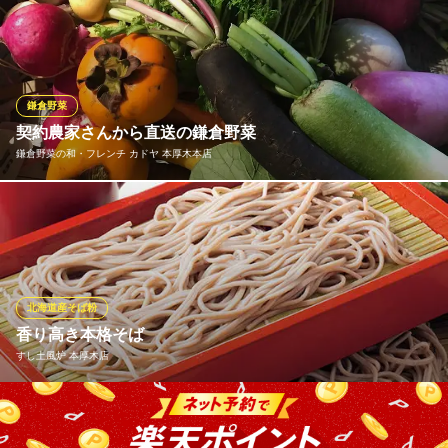
神奈川県厚木市栄町1-8-20
丁寧に引いた透き通る「黄金出汁」が味の決め手。京風ならでは
のあっさりとした中にも、素材の旨味が溶け出した奥深い味わい
が広がります。定番の大根から、変わり種まで多彩にご用意。出
汁の優しさが心と体に染み渡る、自慢の逸品を日本酒と共にご堪
能ください。
鎌倉野菜
契約農家さんから直送の鎌倉野菜
個室居酒屋 炉端とおでん 天ノ恵 本厚木店
鎌倉野菜の和・フレンチ カドヤ 本厚木本店
夜景と個室 炉端焼き
小田急小田原線本厚木駅 徒歩1分
神奈川県厚木市中町2-1-18 TRUNK本厚木9F
鎌倉の契約農家さんから直送してもらってます。野菜の力強い美
味しさをお楽しみください。
鎌倉野菜の和・フレンチ カドヤ 本厚木本店
古民家風レストラン
北海道産そば粉
小田急小田原線本厚木駅 徒歩3分
香り高き本格そば
神奈川県厚木市中町3-2-20
すし土風炉 本厚木店
土風炉では創業以来「そば」にもこだわっております。 北海道幌
加内産の石臼挽き蕎麦粉と北海道産小麦粉を使用し、毎日店内に