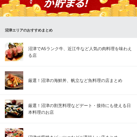
ほどの可愛さ！シェアして色々な味を楽しむのもおすすめ。「別
腹」を満たす至福のデザートタイムをお約束します。
ラ・オハナ 沼津杉崎店
沼津エリアのおすすめまとめ
ハワイアンカフェ
ＪＲ沼津駅 徒歩13分
静岡県沼津市杉崎町11-33
沼津でA5ランク牛、近江牛など人気の肉料理を味わえ
る店
厳選！沼津の海鮮丼、帆立など魚料理の店まとめ
厳選！沼津の割烹料理などデート・接待にも使える日
本料理のお店