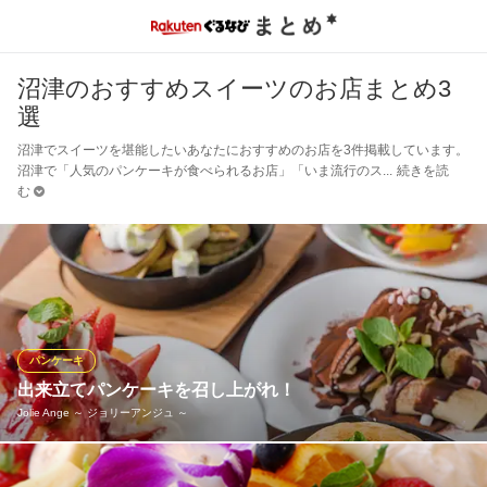
沼津のおすすめスイーツのお店まとめ3
選
沼津でスイーツを堪能したいあなたにおすすめのお店を3件掲載しています。
沼津で「人気のパンケーキが食べられるお店」「いま流行のス
続きを読
む
パンケーキ
出来立てパンケーキを召し上がれ！
Jolie Ange ～ ジョリーアンジュ ～
当店では、出来立てふわふわのパンケーキを召し上がっていただ