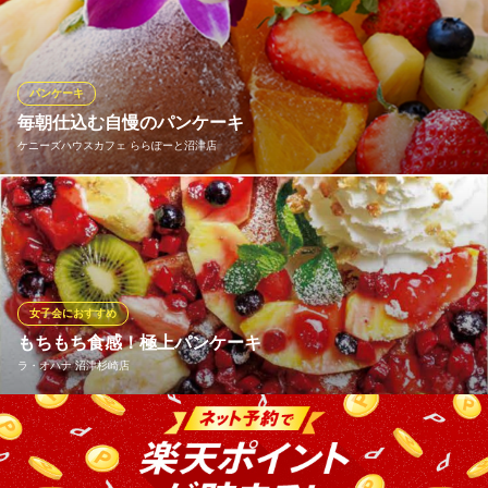
く為、お客様の注文をお受けしてからパンケーキを焼き始めま
す。提供まで多少お時間をいただいておりますが、ふわふわのパ
ンケーキを当店自慢のハニーバターとメイプルシロップでお楽し
みください。
パンケーキ
毎朝仕込む自慢のパンケーキ
Jolie Ange ～ ジョリーアンジュ ～
ケニーズハウスカフェ ららぽーと沼津店
カフェ＆スイーツ
ＪＲ沼津駅北口 徒歩2分
静岡県沼津市高島町5-13 1F
毎朝丁寧に仕込む自慢のパンケーキ。 ここでしか味わうことので
きない自慢の味にはリピーター様も☆ ランチタイムは食べ放題プ
ランも！
ケニーズハウスカフェ ららぽーと沼津店
女子会におすすめ
リゾート風カフェ
もちもち食感！極上パンケーキ
ＪＲ東海道本線片浜駅 徒歩29分
ラ・オハナ 沼津杉崎店
静岡県沼津市東椎路字東荒301-3 ららぽーと沼津1F
女子会の締めくくりには、見た目も可愛いハワイアンスイーツが
欠かせません。フルーツたっぷりのパンケーキや、カラフルなシ
ェイブアイスは、テーブルに運ばれた瞬間に撮影タイムが始まる