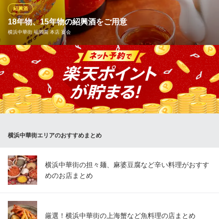
飲みいただけますので、お気軽にスタッフにお申し付けくださ
紹興酒
い。
18年物、15年物の紹興酒をご用意
横浜中華街 福満園 本店 宴会
横浜中華街 景徳鎮 新館 宴会
四川/名物！陳麻婆豆腐
世界三大美酒の一つとされている、中国を代表するお酒「紹興
みなとみらい線元町・中華街駅2番出口 徒歩5分
神奈川県横浜市中区山下町138
酒」。良質な水ともち米を原料としております。熟成期間が長い
程、味わい深くなり、貴重です。また、アミノ酸を多く含んでお
り、料理との相性抜群！当店では18年物、15年物を取り揃えてお
ります。ぜひ、絶品四川料理とともにお召がりください！
横浜中華街 福満園 本店 宴会
横浜中華街エリアのおすすめまとめ
本格四川麻婆の名店
ＪＲ根岸線石川町駅 徒歩5分
神奈川県横浜市中区山下町200 トキワビル1F
横浜中華街の担々麺、麻婆豆腐など辛い料理がおすす
めのお店まとめ
厳選！横浜中華街の上海蟹など魚料理の店まとめ