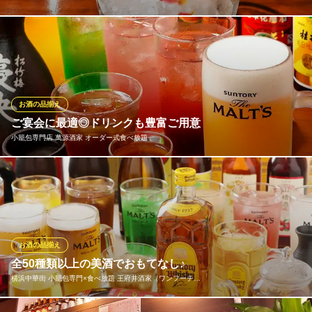
圧巻のバーバックに並ぶウイスキー、カクテル、もちろんノンア
ルコールカクテルやソフトドリンクも種類豊富にご用意しており
ます。自動サーバーでの生ビールやバーカウンターで仕上げる本
格カクテルをはじめ、１００種類以上のドリンクをご用意してお
ります。
お酒の品揃え
ご宴会に最適◎ドリンクも豊富ご用意
Deli＆Restaurant Bar Maachin
小籠包専門店 萬源酒家 オーダー式食べ放題
デリ&レストラン
みなとみらい線元町・中華街駅 徒歩1分
神奈川県横浜市中区山下町82 徳永ビル1F
当店自慢の美味しいお料理をお召し上がり頂きながら、お仲間や
ご家族と乾杯♪ お好みに合わせてお楽しみ頂けるドリンクも多数
ご用意致しました！ 定番の生ビールの他、中国らしい紹興酒や、
女性に優しいサワーや果実酒、お子様やお酒の苦手な方も安心の
ソフトドリンクなど充実。どうぞお気軽にご来店下さいませ！
お酒の品揃え
全50種類以上の美酒でおもてなし♪
小籠包専門店 萬源酒家 オーダー式食べ放題
横浜中華街 小籠包専門×食べ放題 王府井酒家（ワンフーチ…
本格中華料理食べ放題
みなとみらい線元町・中華街駅 徒歩2分