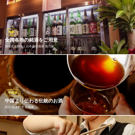
神奈川県横浜市中区山下町187-1
美味しいお料理にはやっぱり美味しいお酒が欠かせません♪王府井
酒家では、お料理だけではなくお飲み物の品揃えも充実！全約50
種類以上の豊富なドリンクをご用意致しました。中国料理と相性
の良い紹興酒や果実酒も多数。シーンやお好み、気分に合わせて
お愉しみください！
地酒
全国各地の銘酒をご用意
横浜中華街 小籠包専門×食べ放題 王府井酒家（ワンフーチ
漁港直送鮮魚と日本酒居酒屋 海乃家
ン）
日売り2万個の販売実績
みなとみらい線元町・中華街駅 徒歩4分
当店では、常時50種以上の地酒をお楽しみいただけるよう、各地
神奈川県横浜市中区山下町152-2
の銘酒を豊富に取り揃えております。お料理との相性も良いの
で、ぜひご一緒にお楽しみください。おすすめは「立山 吟醸酒」
1,180円（税込）です。ほんのりと感じる米の旨味と淡麗でスッキ
リとした喉ごしがお食事にぴったりの富山の地酒です。
中国酒
中国より伝わる伝統のお酒
漁港直送鮮魚と日本酒居酒屋 海乃家
四川 福建料理 福盛楼
海鮮と鍋の旨い居酒屋
みなとみらい線日本大通り駅 徒歩4分
神奈川県横浜市中区山下町155-3
当店では、中国から仕入れたお酒を多数取り揃えております。日
本人にもなじみ深い紹興酒をはじめ、「五粮液（ごりょうえ