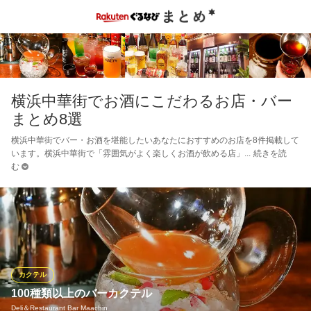
横浜中華街でお酒にこだわるお店・バー
まとめ8選
横浜中華街でバー・お酒を堪能したいあなたにおすすめのお店を8件掲載して
います。横浜中華街で「雰囲気がよく楽しくお酒が飲める店」
続きを読
む
カクテル
100種類以上のバーカクテル
Deli＆Restaurant Bar Maachin