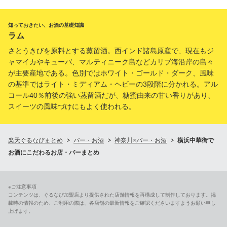
知っておきたい、お酒の基礎知識
ラム
さとうきびを原料とする蒸留酒。西インド諸島原産で、現在もジ
ャマイカやキューバ、マルティニーク島などカリブ海沿岸の島々
が主要産地である。色別ではホワイト・ゴールド・ダーク、風味
の基準ではライト・ミディアム・ヘビーの3段階に分かれる。アル
コール40％前後の強い蒸留酒だが、糖蜜由来の甘い香りがあり、
スイーツの風味づけにもよく使われる。
楽天ぐるなびまとめ
バー・お酒
神奈川×バー・お酒
横浜中華街で
お酒にこだわるお店・バーまとめ
※ご注意事項
コンテンツは、ぐるなび加盟店より提供された店舗情報を再構成して制作しております。掲
載時の情報のため、ご利用の際は、各店舗の最新情報をご確認くださいますようお願い申し
上げます。