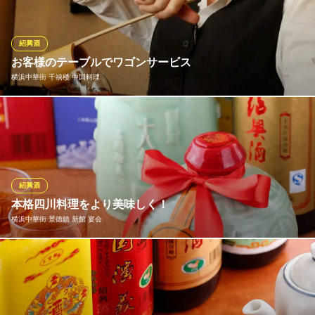
き）」や「貴州茅台（きしゅうまおたい）」など、高級な白酒も
ございます。白酒を初めて味わう方はもちろん、ご注文された絶
品中華に合う中国酒が気になる方は、お気軽にスタッフまでお尋
紹興酒
ねください！
お客様のテーブルでワゴンサービス
横浜中華街 千禧楼 中国料理
四川 福建料理 福盛楼
四川・ご宴会特典多数
お客様のテーブルまでワゴンでお伺いします。甕出し紹興酒のパ
みなとみらい線元町・中華街駅2番出口 徒歩4分
神奈川県横浜市中区山下町191-4
フォーマンスをご覧くださいませ。中華料理との相性は抜群で
す。世界三大美酒の一つと言われている紹興酒は日本酒と同じく
米を原料としています。甕内で熟成させた一杯をお召し上がり下
さい。飲み放題にはお一人様プラス500円で追加が可能です。
紹興酒
本格四川料理をより美味しく！
横浜中華街 千禧楼 中国料理
横浜中華街 景徳鎮 新館 宴会
中華街で名物炒飯を堪能
ＪＲ根岸線石川町駅北口 徒歩4分
神奈川県横浜市中区山下町216-4
中華料理と相性バツグンの「紹興酒」は芳醇な香りとまろやかな
味わいが特徴的です。当店自慢の四川料理ともよく合い、より美
味しくお召し上がりいただけます。当店では3年物～18年物までを
取り揃えております！ストレートでも燗でもお好みに合わせてお