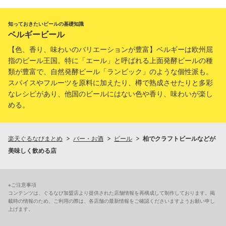
知っておきたいビールの基礎知識
ベルギービール
【色、香り、味わいのバリエーションが豊富】ベルギーは欧州屈
指のビール王国。特に「エール」と呼ばれる上面発酵ビールの種
類が豊富で、自然発酵ビール「ランビック」のような個性派も。
スパイスやフルーツを原料に加えたり、樽で熟成させたりと多彩
なレシピがあり、他国のビールにはない色や香り、味わいが楽し
める。
楽天ぐるなびまとめ
バー・お酒
ビール
柏でクラフトビールなどが
美味しく飲める店
※ご注意事項
コンテンツは、ぐるなび加盟店より提供された店舗情報を再構成して制作しております。掲
載時の情報のため、ご利用の際は、各店舗の最新情報をご確認くださいますようお願い申し
上げます。