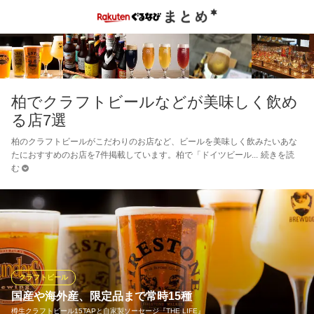
柏でクラフトビールなどが美味しく飲め
る店7選
柏のクラフトビールがこだわりのお店など、ビールを美味しく飲みたいあな
たにおすすめのお店を7件掲載しています。柏で「ドイツビール
続きを読
む
クラフトビール
国産や海外産、限定品まで常時15種
樽生クラフトビール15TAPと自家製ソーセージ『THE LIFE』