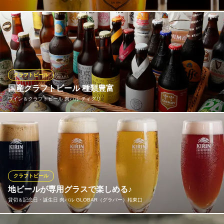
当店では、クラフトビールが豊富に揃っています。生産国や地域
によって固有の風味が楽しめるのはもちろん、各醸造所で小規模
にしか製造されないためなかなか味わえない稀少性の高いビール
に出会うことができます。国産だけでなく海外生産品、または限
定品のものまで常時15種をご用意。ビール好きにはたまりませ
クラフトビール
ん。
国産クラフトビール 種類豊富
ワイン＆クラフトビール 肉バル ティグリ
樽生クラフトビール15TAPと自家製ソーセージ『THE LIF
E』
柏のカフェ＆ビアホール
国産を中心に全20種以上のクラフトビールを取り揃えておりま
ＪＲ常磐線柏駅 徒歩1分
す。肉料理やイタリアンにぴったりなビールを探求し、毎月ライ
千葉県柏市柏1-1-8 2F
ンナップを変えながらお客様にご提供しています。日本各地の珍
しいビールをぜひ発見してみてください。クラフトビールもほぼ
原価で、テイクアウトにも対応しています。
クラフトビール
地ビールが専用グラスで楽しめる♪
ワイン＆クラフトビール 肉バル ティグリ
貸切＆記念日・誕生日 肉バル GLOBAR（グラバー）柏東口
原価ワインの本格肉バル
ＪＲ常磐線柏駅 徒歩4分