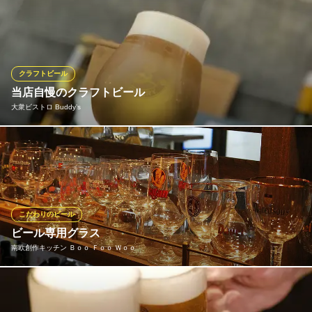
千葉県柏市柏2-8-4 1F
柏で唯一のビアホール！よなよなエールや常陸野ネスト、スプリ
ングバレーなど国産クラフト生ビールを専用グラスでが楽しめま
す♪名物の大沼牛ハンバーグはビールとの相性抜群！！是非、こだ
わりのお料理もお楽しみください♪
クラフトビール
貸切＆記念日・誕生日 肉バル GLOBAR（グラバー）柏東口
当店自慢のクラフトビール
カジュアルな肉バル
大衆ビストロ Buddy’s
ＪＲ常磐線柏駅東口 徒歩3分
千葉県柏市柏3-1-6
当店大人気メニューのクラフトビール！！！専用のサーバーでお
つくりします！ 496／on the cloud／After dark／Brook LYNと全4
種類用意してます！ 柏では数少ないクラフトビール専用サーバー
でぜひ楽しい時間をお過ごしください！
こだわりのビール
大衆ビストロ Buddy’s
ビール専用グラス
大衆酒場
南欧創作キッチン Ｂｏｏ Ｆｏｏ Ｗｏｏ
ＪＲ常磐線柏駅 徒歩5分
千葉県柏市柏3-1-21 水野ビル1F
世界各国の定番＆レアなビールを１５０種。 本場ベルギーやドイ
ツ、また近年とにかく特徴のあるビールを作り続けているアメリ