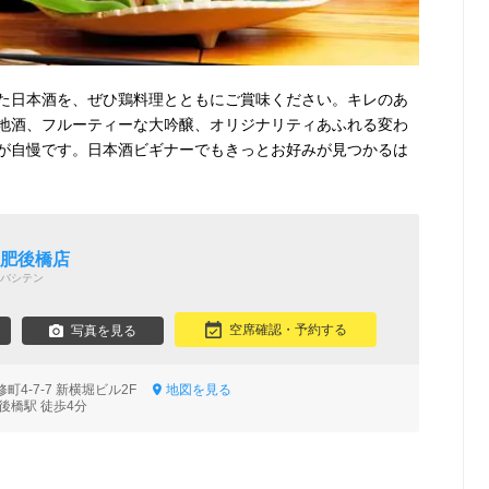
た日本酒を、ぜひ鶏料理とともにご賞味ください。キレのあ
地酒、フルーティーな大吟醸、オリジナリティあふれる変わ
が自慢です。日本酒ビギナーでもきっとお好みが見つかるは
 肥後橋店
バシテン
空席確認・予約する
写真を見る
町4-7-7 新横堀ビル2F
地図を見る
後橋駅 徒歩4分