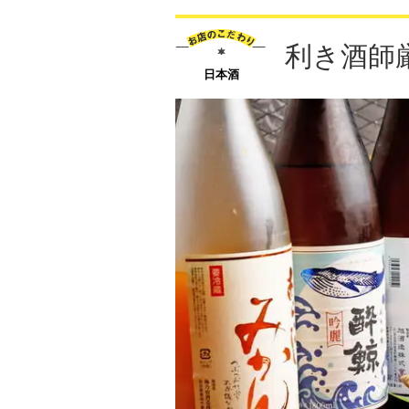
利き酒師
日本酒