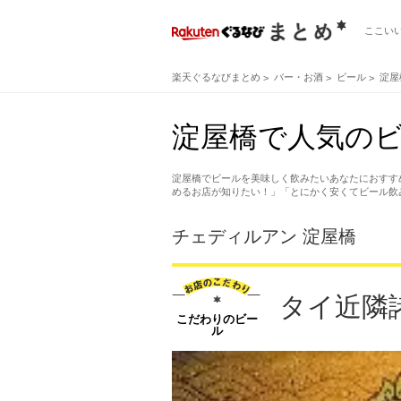
ここい
楽天ぐるなびまとめ
バー・お酒
ビール
淀屋
淀屋橋で人気の
淀屋橋でビールを美味しく飲みたいあなたにおすす
めるお店が知りたい！」「とにかく安くてビール飲
チェディルアン 淀屋橋
タイ近隣
こだわりのビー
ル