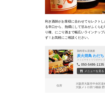
利き酒師がお客様に合わせてセレクトし
る辛口から、熱燗にして甘みがふくらむ
り種、にごり酒まで幅広いラインナップ
ず！お気軽にご相談ください。
鶏料理＆居酒屋
炭火焼鳥 わだち
スミビヤキトリワダチヒゴ
050-5486-1135
メニューを見る
大阪府大阪市中央区道修
住所
大阪メトロ四つ橋線 肥