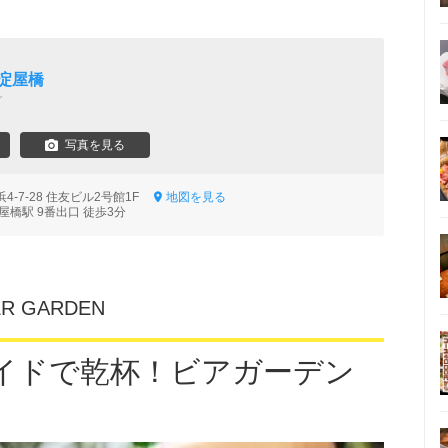
淀屋橋
シ
写真を見る
-7-28 住友ビル2号館1F
地図を見る
屋橋駅 9番出口 徒歩3分
ER GARDEN
イドで乾杯！ビアガーデン