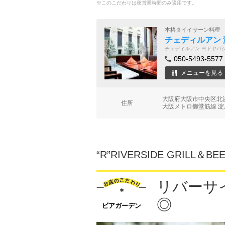
※このこだわりは夜営業時間のみ適用です。
本格タイイサーン料理
チェディルアン 
チェディルアン ヨドヤバ
050-5493-5577
メニューを見る
大阪府大阪市中央区北浜4
住所
大阪メトロ御堂筋線 淀
“R”RIVERSIDE GRILL＆BE
リバーサ
◎
ビアガーデン