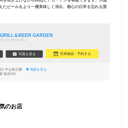
肉を焼き上げながらBBQビアガーデンを堪能できます。川面
えたビールをより一層美味しく演出。都心の日常を忘れる贅
E GRILL＆BEER GARDEN
アンドビアガーデン
空席確認・予約する
写真を見る
島1 中之島公園
地図を見る
駅 徒歩3分
気のお店