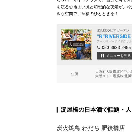
るリバーサイドテラスで、自分たちでお
を渡る心地よい風と幻想的な夜景が、冷
沢な空間で、至福のひとときを！
北浜BBQビアガーデン
“R”RIVERSID
アールリバーサイドグリル
050-3623-2485
メニューを見る
大阪府大阪市北区中之
住所
大阪メトロ堺筋線 北浜
淀屋橋の日本酒で話題・人
炭火焼鳥 わだち 肥後橋店