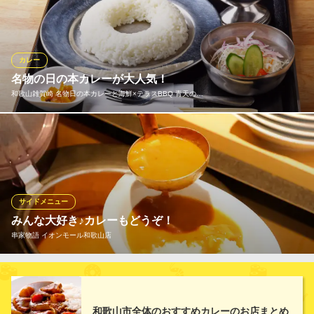
している。 （２）付け合わせとしてキャベツの千切りが載ってい
る。 （３）ステンレスの皿に盛られている。 （４）フォークまた
は先割れスプーンで食べる。 （５）ルーの上にカツを載せ、その
上にはソースがかかっている。
カレー
名物の日の本カレーが大人気！
ゴーゴーカレー＆フジヤマ55 イオンモール和歌山
和歌山雑賀崎 名物日の本カレーと海鮮×テラスBBQ 青天の…
金沢カレー
南海加太線和歌山市駅 徒歩12分
和歌山県和歌山市中字楠谷573 イオンモール和歌山3Fフードコート内
和歌山の食材を隠し味に使った日の本カレー。秘かなファンが多
数いるこのカレーは必ず食べていただきたい一品です。
和歌山雑賀崎 名物日の本カレーと海鮮×テラスBBQ 青天の
洞窟
サイドメニュー
シーサイドレストラン
みんな大好き♪カレーもどうぞ！
南海和歌山港線和歌山港駅 徒歩45分
串家物語 イオンモール和歌山店
和歌山県和歌山市雑賀崎1863-22
串揚げ以外も充実！！みんな大好き♪カレーや季節のごはん、白米
もご用意しております。自分で揚げる出来たての串揚げをご飯の
上にどーんとのせてオリジナル丼の出来上がり！その他、スパゲ
和歌山市全体のおすすめカレーのお店まとめ