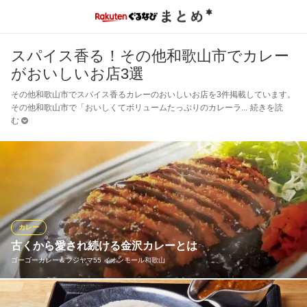
スパイス香る！その他和歌山市でカレー
がおいしいお店3選
その他和歌山市でスパイス香るカレーのおいしいお店を3件掲載しています。
その他和歌山市で「おいしくてボリュームたっぷりのカレーラ
続きを読
む
カレー
古くから愛され続ける金沢カレーとは
ゴーゴーカレー＆フジヤマ55 イオンモール和歌山
☆★☆ 金沢カレーの定義 ☆★☆ （１）ルーは濃厚でドロッと