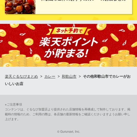
ッティ・やきそばもお楽しみいただけますよ♪バラエティ豊富な食
べ放題でご満足いただけること間違いなし！
串家物語 イオンモール和歌山店
串揚げ
南海本線和歌山大学前駅 徒歩1分
和歌山県和歌山市ふじと台23 イオンモール和歌山 1F
楽天ぐるなびまとめ
カレー
和歌山市
その他和歌山市でカレーがお
いしいお店
※ご注意事項
コンテンツは、ぐるなび加盟店より提供された店舗情報を再構成して制作しております。掲
載時の情報のため、ご利用の際は、各店舗の最新情報をご確認くださいますようお願い申し
上げます。
© Gurunavi, Inc.