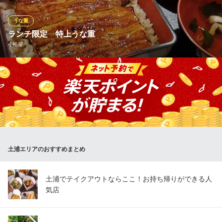
で変わる味わいを、土鍋ならではのふっくらとした食感で楽しめ
ます。炭火焼やおかずと合わせて、心まで満たすひと膳をどう
うな重
ぞ。
ランチ限定 特上うな重
小松屋
炭火の一九
炭火・土鍋
ランチタイムの11時30分～14時30分まで限定で、特上うな重を店
ＪＲ常磐線土浦駅 徒歩2分
茨城県土浦市大和町4-15
内でお召し上がりになれます。 厳選した国産（鹿児島・宮崎産）
の5Pサイズの活鰻を贅沢に丸ごと一匹あみ串にし、ふわふわにな
るまでじっくりと深く蒸し、4代100年以上守り抜いた秘伝の熟成
タレで中はふっくら外は香ばしくお焼き致しました！！
小松屋
土浦エリアのおすすめまとめ
うなぎ 佃煮専門店
ＪＲ常磐線土浦駅西口 徒歩3分
茨城県土浦市大和町5-3
土浦でテイクアウトならここ！お持ち帰りができる人
気店