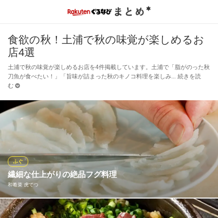
食欲の秋！土浦で秋の味覚が楽しめるお
店4選
土浦で秋の味覚が楽しめるお店を4件掲載しています。土浦で「脂がのった秋
刀魚が食べたい！」「旨味が詰まった秋のキノコ料理を楽しみ
続きを読
む
ふぐ
繊細な仕上がりの絶品フグ料理
和肴菜 虎てつ
オーナーは過去にフグを専門に扱っていた事もあり、その調理は