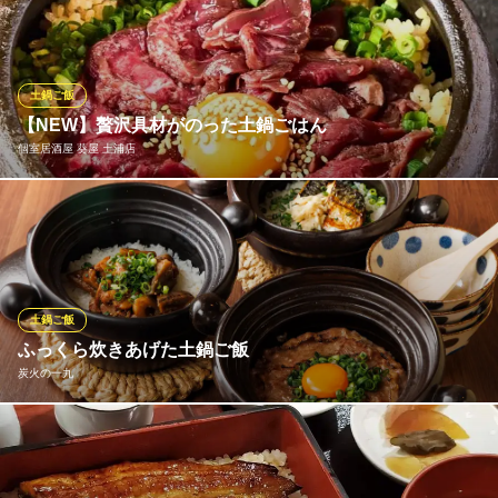
お手の物。是非その旨味をご堪能いただきたい看板メニューのひ
とつですが、鮮度を保つため、事前のご予約に合わせて仕入れを
いたします。ご希望の場合はあらかじめお知らせくださいませ。
大切な方との特別なお食事やご接待等にも是非ご利用ください。
土鍋ご飯
【NEW】贅沢具材がのった土鍋ごはん
和肴菜 虎てつ
個室居酒屋 葵屋 土浦店
素材を楽しむ日本料理
ＪＲ常磐線土浦駅 徒歩6分
茨城県土浦市桜町1-14-14
肉ゆっけや定番の鮭いくらなど絶対食べてほしい逸品です♪ふっく
らとやわらかいお米の甘みを楽しめる土鍋ご飯が新登場！贅沢具
材をのせた土鍋ご飯を種類豊富にご用意しております◎肉ゆっけ
は他では味わえない当店オリジナル♪肉好きには堪らない逸品です
★
土鍋ご飯
ふっくら炊きあげた土鍋ご飯
個室居酒屋 葵屋 土浦店
炭火の一九
喫煙ルーム完備
ＪＲ常磐線土浦駅 徒歩1分
茨城県土浦市大和町4-1 4F
熱々の土鍋で炊き上げるご飯は、香り立つ湯気とともに炊きたて
の美味しさを届けます。茨城・つくばの名米「小田北条」を使用
し、粒立ちの良さと甘みを存分に引き出しました。炊き方ひとつ