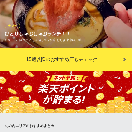
1,400円(税込)
当店で、お気軽にランチをお楽しみください♪
タイグリーンカレー
1,500円(税込)
ビラビアンキ丸の内oazo店
マルケ州郷土料理
ランチ
ランチメニューをもっと見る
地下鉄東西線大手町駅 徒歩1分
ひとりしゃぶしゃぶランチ！！
東京都千代田区丸の内1-6-2 新丸の内センタービルディング3F
松阪牛・松阪ポーク しゃぶしゃぶ会席 おもき 東京駅八重…
アジアンレストラン バジル 丸の内店
炭火アジアン 居酒屋
都営三田線大手町駅 徒歩1分
ランチは御飯大盛無料サービス中！！ 松阪牛や黒毛和牛、松阪ポ
15選以降のおすすめ店もチェック！
東京都千代田区丸の内1-1-1 パレスビルB1
ークのひとりしゃぶしゃぶランチをご堪能下さい。
松阪牛・松阪ポーク しゃぶしゃぶ会席 おもき 東京駅八重洲
店
松阪牛しゃぶしゃぶ
ＪＲ東京駅 徒歩2分
東京都千代田区丸の内1-8-2 鉄鋼ビルディングB1
丸の内エリアのおすすめまとめ