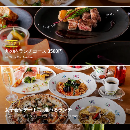
空心菜と豚肉のピリ辛炒めごはんとタイ醤油ヌードルSet 1,450
円 ■ミニサラダ付き タイの特製味噌で炒めた人気の一品
おすすめランチメニュー
ランチ
【期間限定販売】鶏肉のグリルグリーンカレーソース彩野菜添えサラダ、スープ、デザート付き★
1,580円(税込)
丸の内ランチコース 3500円
eric’S by Eric Trochon
チェンマイガパオSET
1,450円(税込)
魚料理、肉料理の日替わりのメインメニューから1品と、本日の前
チェンマイガパオ ＆ グリーンカレーSET
菜、デザートなどをお愉しみいただけるプリフィックスのスペシ
1,470円(税込)
ャルランチ。※黒毛和牛のステーキも+1,500円で変更可。ランチ接
ランチメニューをもっと見る
待やママ会、誕生会などはもちろん、優雅なランチを楽しみたい
ときにもおすすめです。
ランチ
サイアムセラドン 東京
女子会やデートに♪選べるランチ
絶品 魅惑のタイ料理
おすすめランチメニュー
ピッツェリア エ トラットリア ダ・ボッチャーノ 丸の内K…
ＪＲ東京駅 徒歩1分
11:00～15:00（L.O）
東京都千代田区丸ノ内1-8-2 鉄鋼ビルB1
1,600円～2,900円(税込)