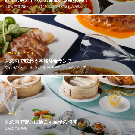
四川の魅力！本気の陳麻婆豆腐を堪能
暗闇坂 宮下 丸ビル
上質な空間でゆったりと寛げる 上海料理 煌蘭 丸の内店
魚菜と酒処 黒座さつき楼
夜景＆眺望と会席料理
鮮魚と名物串で魅せる
ＪＲ東京駅丸の内口 徒歩2分
地下鉄東西線大手町駅 徒歩1分
東京都千代田区丸の内2-4-1 丸の内ビルディング36F
ディナータイムで人気の中華を、ランチでもお楽しみいただけま
東京都千代田区丸の内1-6-4 丸の内オアゾ6F
す。おすすめの『陳麻婆豆腐セット1,630円』や、野菜料理・海鮮
料理・肉料理からお選びいただける『本日のランチ1,420円』に、
麺類やチャーハンが楽しめるランチセットを多数ご用意。お仕事
の合間のランチや、ご友人とのランチ会など、お気軽にご利用く
ランチメニュー
ださい。
丸の内で味わう本格洋食ランチ
ワインビストロ マルゴ丸の内 ‐MARUGO‐ ブリックスクエア
おすすめランチメニュー
ビジネスシーンのお昼の会食、女子会やママ会に◎ ランチタイムのご予約承ります
宮崎県産尾崎牛のビーフカレーは、肉の旨みとスパイスが見事に
2,750円(税込)～
調和した逸品で、一番リピート率の高い一押しメニュー。また、
【四川の魅力を伝える”麻"と"辣"】陳麻婆豆腐ランチセット
ステーキランチや月替わりメニューなど、丸の内に働く方々が午
1,750円(税込)
後も頑張れるランチメニューをご用意しております。ショッピン
グやお散歩のついでに是非お立ち寄りください。
【王道の美味しさ】麻婆豆腐ランチセット
ランチ
1,600円(税込)
丸の内で贅沢に過ごす至極の時間
おすすめランチメニュー
全聚徳 丸ビル店
ランチメニューをもっと見る