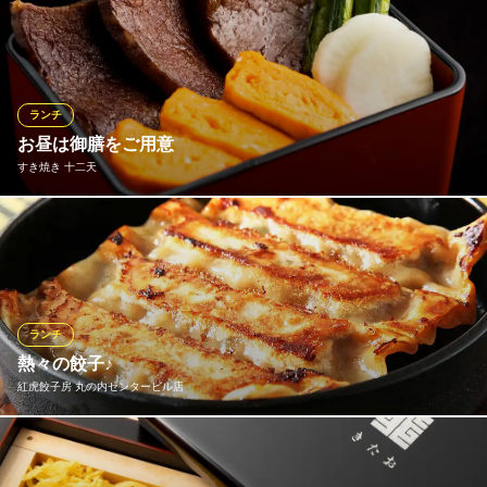
本格イタリアンをリーズナブルに味わえると丸の内OLに大人気の
牛ほほ肉の赤ワイン煮込み
ランチ♪当店1番人気の『ボッチャーノランチ』は、全て手作りの
2,500円(税込)
前菜8種、お選びいただけるピッツァまたはパスタ、本日のドルチ
ェ、ドリンクがついて1,550円(税抜)ととってもお得！さらに内容
ワラサのムニエル ~菊芋ヴルーテ きのこのフリット~
を充実させたコースもございます。シーンに合わせてご利用くだ
1,900円(税込)
ランチ
さい。
お昼は御膳をご用意
ランチメニューをもっと見る
すき焼き 十二天
ピッツェリア エ トラットリア ダ・ボッチャーノ 丸の内KIT
eric’S by Eric Trochon
TE
丸の内ワインビストロ
瀬戸内イタリアン
税込1000円台から【すき焼重】や数量限定の【ハンバーグ】など
地下鉄丸ノ内線東京駅 徒歩1分
ＪＲ東京駅丸の内南口 徒歩1分
和牛をふんだん使った御膳をご用意しております。仕事のお昼休
東京都千代田区丸の内1-5-1 新丸ビル5F
東京都千代田区丸の内2-7-2 JPタワーKITTE5F
みなどにも気軽にご利用頂けます。また、2名様よりすき焼又はし
ゃぶしゃぶがお選び頂けるランチコースもご用意可能ですので、
お昼の接待、会食、贅沢ランチなども、ぜひ当店にお任せくださ
ランチ
いませ。
熱々の餃子♪
紅虎餃子房 丸の内センタービル店
おすすめランチメニュー
すき焼き重
当店の名物、熱々餃子をお昼からご堪能ください！餃子ライス定
1,650円(税込)
食は税込1100円～。その他ランチ限定販売の焦がし坦々麺も人