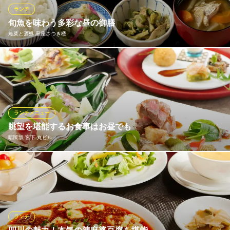
のエネルギーチャージを全力でサポートいたします
ランチ
旬魚を味わう多彩な昼の御膳
魚と酒はなたれ 丸の内本店
魚菜と酒処 黒座さつき楼
湘南地野菜と海鮮居酒屋
地下鉄千代田線二重橋前〈丸の内〉駅 徒歩1分
東京都千代田区丸の内2-2-1 岸本ビルヂングB1
香ばしい焼き魚定食や鮮度抜群の海鮮丼、サクサクのアジフライ
定食など多彩なランチをご用意。旬の魚の旨みを気軽に楽しめ
る、黒座ならではの味わいを。旬の魚を活かした黒座ならではの
味わいを、ぜひ気軽にお楽しみください。
ランチメニュー
おすすめランチメニュー
眺望を堪能するお食事はお昼でも
暗闇坂 宮下 丸ビル
お刺身盛合わせと天ぷら御膳
2,650円(税込)
宇和島鯛めし御膳
宮下の会席を味やクオリティーはそのままに、お昼のお食事向に
1,800円(税込)
凝縮してご用意。 少し贅沢なランチに、ゲストをお招きする大切
なお食事やご接待に、 平日限定のお得な「ランチ会席」や、旬の
金目鯛の煮つけ御膳
食材を贅沢につかい丹精込めた「昼会席みやした」、「宮下膳」
2,500円(税込)
等、シーンに合わせてお選びください。
ランチ
ランチメニューをもっと見る