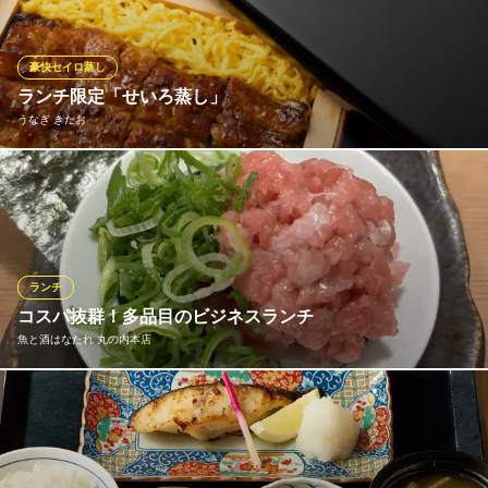
焼きしゃぶ重
気。丸の内センタービル内なので雨が降っていても大丈夫です！
1,870円(税込)
東京駅、大手町駅からもお気軽にランチへお越しください♪
ハンバーグステーキ
豪快セイロ蒸し
2,200円(税込)
おすすめランチメニュー
ランチ限定「せいろ蒸し」
うなぎ きたお
油淋鶏と選べる料理のセット【A】＋【B】
ランチメニューをもっと見る
海老チリセット 1,400円(税込)
餃子ライス定食
たれご飯と鰻を錦糸卵と一緒に蒸しあげるふわふわ食感の【せい
すき焼き 十二天
5本 1,000円(税込)
すき焼き しゃぶしゃぶ
ろ蒸し】
ＪＲ東京駅 徒歩2分
麻婆豆腐定食
東京都千代田区丸の内2-6-1 3F
並 1,050円(税込)
うなぎ きたお
東京駅 うなぎ
ランチ
ランチメニューをもっと見る
地下鉄東西線大手町駅 徒歩1分
コスパ抜群！多品目のビジネスランチ
東京都千代田区丸の内1-6-4 6F
魚と酒はなたれ 丸の内本店
紅虎餃子房 丸の内センタービル店
中国料理
ＪＲ東京駅丸の内北口 徒歩2分
ランチタイムは、近隣で働くビジネスパーソンの活力となるボリ
東京都千代田区丸の内1-6-1 丸の内センタービルB1
ューム満点の定食をご提供 。日替わりのお魚定食や海鮮ばくだん
丼など、メインに加えてお刺身や小鉢、サラダがセットになった
健康的な構成です 。ご飯とお味噌汁のおかわりも無料で、午後へ