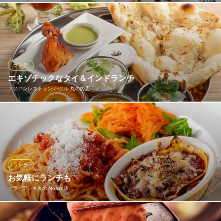
マルゴのタコス
1,500円(税込)
まだ日が高いうちにも当店の中華をお楽しみいただきたいという
上質な空間でゆったりと寛げる 上海料理 煌蘭 丸の内店
特製！手ごねハンバーグ
伝統を繋ぐ本格中華
思いで、ディナー以外でのおもてなしもご用意。女子会にも最適
1,600円(税込)
地下鉄千代田線二重橋前〈丸の内〉駅 徒歩2分
なアフタヌーンティープランは、豪華食材に加えて華やかな特製
東京都千代田区丸の内2-1-1 明治安田生命ビル(丸ノ内マイプラザ)B1
点心、デザートも付いてとてもお得。平日ランチタイム限定の飲
チキン南蛮ランチ
茶コースや、もちろんグランドメニューから一品ずつのご注文も
平日 1,300円(税込)
ランチ
◎
エキゾチックなタイ＆インドランチ
ランチメニューをもっと見る
アジアンレストラン バジル 丸の内店
全聚徳 丸ビル店
ワインビストロ マルゴ丸の内 ‐MARUGO‐ ブリックスクエア
贅沢に中華料理を味わう
圧巻4mワインセラー
当店のランチメニューは、タイとインドの本格料理をお楽しみい
地下鉄千代田線二重橋前〈丸の内〉駅 徒歩2分
ＪＲ東京駅南口 徒歩5分
東京都千代田区丸の内2-4-1 丸の内ビルディング36F
ただけます。タイのトムヤムクンやパッタイ、インドのバターチ
東京都千代田区丸の内2-6-1 丸の内ブリックスクエア1F
キンカレーやタンドリーチキンなど、両国の人気料理を一度に味
わえる贅沢なランチセットです。
ランチ
おすすめランチメニュー
お気軽にランチも
ビラビアンキ丸の内oazo店
バジルスペシャルセット
1,800円(税込)
ガパオライス
ランチにはスープ、ドリンクバー付き。JR東京駅 北口 徒歩3分の