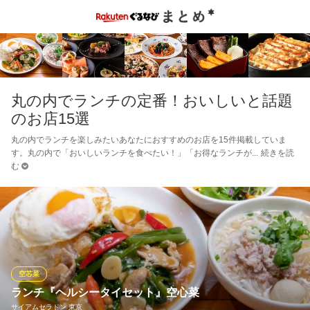
丸の内でランチの定番！おいしいと話題
のお店15選
丸の内でランチを楽しみたいあなたにおすすめのお店を15件掲載していま
す。丸の内で「おいしいランチを食べたい！」「お得なランチが
続きを読
む
空芯菜
ランチ『ヘルシータイセット』空心菜
サイアムセラドン 東京