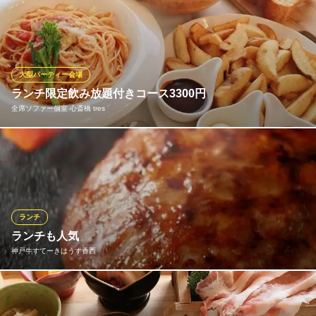
イタリア料理とワイン
ボリューム満点のランチ。全てのランチに、スープ、サラダ、ラ
大阪メトロ御堂筋線心斎橋駅 徒歩4分
大阪メトロ長堀鶴見緑地線西長堀駅 徒歩7分
大阪府大阪市中央区東心斎橋1-13-23 日宝イルストリート3F
イスorパンが付きます
大阪府大阪市西区南堀江2-10-6
ワイン＆ダイニング LE PETIT MOUTON（プティ ムート
ン）堀江
大型パーティー会場
おいしいワインと楽しむ
ランチ限定飲み放題付きコース3300円
大阪メトロ長堀鶴見緑地線西大橋駅 徒歩4分
全席ソファー個室 心斎橋 tres
大阪府大阪市西区北堀江2-3-13 レスポワール北堀江
ランチタイムに飲み放題９０分付きコース！ 生ハムのシーザーサ
ラダ、３種ソースのポテトフライ、バゲット、自家製トマトソー
スのパスタ 大ボリュームのコースです！
※こちらは昼のみのこだわりです。
ランチ
全席ソファー個室 心斎橋 tres
ランチも人気
誕生日 テーブルアート
神戸牛すてーきはうす香西
大阪メトロ御堂筋線心斎橋駅 徒歩3分
大阪府大阪市中央区心斎橋筋2-6-14 アクロスビル6F
当店名物の黒毛和牛ハンバーグステーキや鉄板焼きを少しお得に
楽しめる香西のランチコース。普段のご褒美ランチやご旅行の際