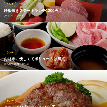
すすめです。
3,500円(税込)
ランチ
鉄板焼きステーキランチ1200円！
ランチメニューをもっと見る
Cafe Adustam（アダスタム）心斎橋
Oh！マイステーキ
心斎橋二 ビアガーデン
空色 COLOR
大阪メトロ御堂筋線心斎橋駅 徒歩3分
和食居酒屋ソファテラス
大阪府大阪市中央区西心斎橋1-10-36 ニューオーサカホテル心斎橋
シェフが焼き上げる鉄板焼ステーキがランチは1,200円からお楽し
大阪メトロ長堀鶴見緑地線心斎橋駅 徒歩5分
み頂けます！ランチタイムはサラダ、ライス、スープのセットも
大阪府大阪市中央区博労町4-3-1 ディアコート船場1F
サービス！鉄板焼ステーキの価格破壊に挑戦します！是非お気軽
にお試し下さい！
ランチ
おすすめランチメニュー
お財布に優しくてボリュームは満点！
黒毛和牛 焼肉一 堀江店
国産牛ステーキ 赤身
80g 1,000円(税込)
国産牛ステーキ 特上
自慢のお肉をお昼にも！堀江店ではランチメニューもご提供して
80g 1,380円(税込)
おります。ダントツ人気は1,280円（税込1,408円）の黒毛和牛大
盛り焼肉定食。お皿いっぱいに広がるお肉は迫力満点！これに、
国産牛ステーキ 別格
キムチやサラダ、焼き野菜、白ご飯、みそ汁もお付けするので、
80g 1,580円(税込)
男性でも十分ご満足いただける大ボリュームです！
ランチ
ランチメニューをもっと見る