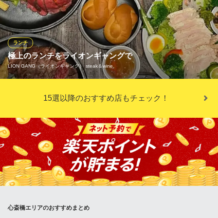
飯〜自家製の浅漬けお替わり無料！！オトクな日替わり定食もご
ビーフハンバーグ＆チキンステーキコンボ / Beef hamburger steak and chicken steak
用意しています！
1,595円(税込)
※こちらは昼のみのこだわりです。
ランチメニューをもっと見る
ランチ
焼肉 まるしま 心斎橋店
極上のランチをライオンギャングで
ワインビュッフェと肉 BUTCHER＆WINE 心斎橋パルコ
仲卸問屋直営店／焼肉
LION GANG（ライオンギャング） steak＆wine
ワインビュッフェと肉
大阪メトロ御堂筋線心斎橋駅1番出口 徒歩7分
大阪メトロ御堂筋線心斎橋駅 徒歩1分
大阪府大阪市中央区博労町2-6-13
大阪府大阪市中央区心斎橋筋1-8-3 心斎橋PARCO B2
ふっくらジューシー『当店人気No. 1ハンバーグ』や国産牛のお肉
15選以降のおすすめ店もチェック！
をふんだんに使用した『ローストビーフ』など自慢のランチメニ
ューが盛りだくさん！！良質なお肉を使用した当店のランチはリ
ピート率◎。是非皆様のご利用をお待ちしております。
おすすめランチメニュー
ライオンギャング特製 オリジナルハンバーグランチ
180ｇ 1,480円(税込)
チーズハンバーグ
上記に＋150円
心斎橋エリアのおすすめまとめ
チキングリルランチ