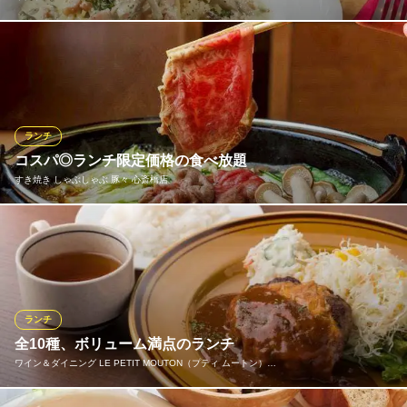
当店のランチはパスタ2種またはリゾットなどの日替わりメニュー
全3種から選べるスタイルです。例えば、ある日のランチは「ベー
コンと大葉のトマトクリーム」や「鶏ミンチとキノコのクリーム
リゾット」などからチョイス。また、休日は前菜が付くプチ贅沢
ランチやメイン付きの豪華ランチをご提供！
ランチ
コスパ◎ランチ限定価格の食べ放題
おすすめランチメニュー
すき焼き しゃぶしゃぶ 豚々 心斎橋店
Aランチ
1,100円(税込)
当店では、国産和牛や宮崎牛の特選ロース、サーロインなど極上
Bランチ
のお肉がランチでも食べ放題！厳選されたお肉や旬の食材の美味
1,300円(税込)
しさを引き出したすき焼きをご堪能いただけます。ランチならで
はのお得な価格でお楽しみいただけるのも嬉しいポイント。日々
Cランチ
の自分を労わるご褒美ランチ他、会食やお昼のお集まりにもぴっ
1,600円(税込)
ランチ
たりです◎
全10種、ボリューム満点のランチ
ランチメニューをもっと見る
ワイン＆ダイニング LE PETIT MOUTON（プティ ムートン）…
すき焼き しゃぶしゃぶ 豚々 心斎橋店
イタリアンバール N（エンネ）
黒毛和牛食べ放題