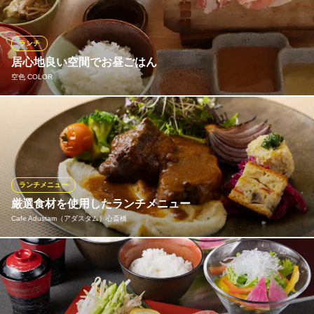
にもおすすめです。
神戸牛すてーきはうす香西
ランチ
極上神戸牛ステーキ
居心地良い空間でお昼ごはん
大阪メトロ御堂筋線心斎橋駅5・6番出口 徒歩5分
空色 COLOR
大阪府大阪市中央区東心斎橋1-17-15 丸清ビル2F
お友達とのランチ会や、お仕事の合間のおひとりさまランチにも
おすすめ。お得なランチセットから、ちょっぴり贅沢な「おもて
なしランチ」（要予約）まで、シーンに合わせてお選びいただけ
ます。国産ブランド豚を使ったせいろ蒸しは、ジューシーな旨み
が口いっぱいに広がって幸せ気分になれます。
ランチメニュー
厳選食材を使用したランチメニュー
おすすめランチメニュー
Cafe Adustam（アダスタム）心斎橋
飛騨牛サイコロステーキご膳
3,500円(税込)
シェフこだわりの食材を使用したセレクトメニューをお気軽にお
産地直送お造りご膳
楽しみいただけます。充実したセットメニューでご満足いただけ
3,000円(税込)
ること間違いなし。 ごゆっくりお寛ぎいただけるティーフリープ
ランもご用意しておりますので、ママ会や女子会、デートにもお
【ランチ限定】おもてなしランチ（要予約）