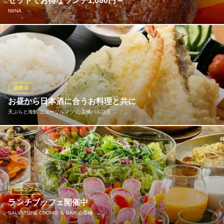
セットでお得なランチ1,080円～
おすすめランチメニュー
NIINA
Oh！マイステーキ
カルビスープ定食
お得に♪鉄板焼ステーキ
1,408円(税込)
大阪メトロ御堂筋線心斎橋駅 徒歩3分
当店こだわりの黒毛和牛を使用したハンバーグやパスタ、グラタ
大阪府大阪市中央区心斎橋筋1-3-29 ミヤプラザ心斎橋B1
黒毛和牛大盛り焼肉定食
ンなどがランチでも味わえます◎サラダやスープなどセットにな
1,518円(税込)
って1,080円～！ランチドリンクは200円となっておりますので、
お昼からゆっくりお過ごしいただけます。
黒毛和牛カルビ焼肉定食
1,628円(税込)
昼飲み
おすすめランチメニュー
お昼から日本酒に合うお料理と共に
ランチメニューをもっと見る
天ぷらと海鮮 ニューツルマツ 心斎橋パルコ店
黒毛和牛とブランド豚のハンバーグランチ
1,580円(税込)
黒毛和牛 焼肉一 堀江店
本日のパスタランチ
最高級焼肉をお手頃に
お昼からの飲み会利用も承っております！居酒屋ならではの一品
980円(税込)
大阪メトロ長堀鶴見緑地線西大橋駅 徒歩3分
料理は勿論、当店自慢の天ぷらやゆっくりとした一人飲みにおす
大阪府大阪市西区北堀江1-22-4
すめのあて巻きなどを、お昼からでもご堪能いただけます。ま
黒毛和牛カレー
た、ランチにぴったりの御膳や定食メニューもございます！
980円(税込)
ビュッフェ
ランチメニューをもっと見る
おすすめランチメニュー
ランチブッフェ開催中
SALVATORE CUOMO ＆ BAR 心斎橋
造りと天ぷらのダブル御膳
NIINA
1,540円(税込)