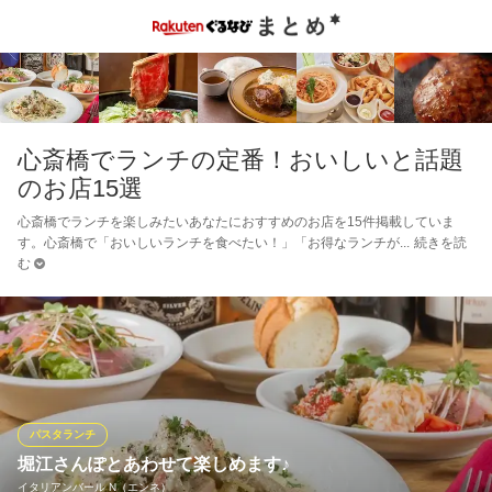
心斎橋でランチの定番！おいしいと話題
のお店15選
心斎橋でランチを楽しみたいあなたにおすすめのお店を15件掲載していま
す。心斎橋で「おいしいランチを食べたい！」「お得なランチが
続きを読
む
パスタランチ
堀江さんぽとあわせて楽しめます♪
イタリアンバール N（エンネ）