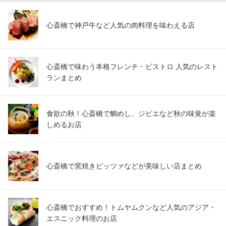
980円(税込)
心斎橋で神戸牛など人気の肉料理を味わえる店
ランチメニューをもっと見る
LION GANG（ライオンギャング） steak＆wine
ステーキバル
心斎橋で味わう本格フレンチ・ビストロ 人気のレスト
大阪メトロ四つ橋線本町駅 徒歩5分
ランまとめ
大阪府大阪市西区新町1-13-17
食欲の秋！心斎橋で鯛めし、ジビエなど秋の味覚が楽
しめるお店
心斎橋で窯焼きピッツァなどが美味しい店まとめ
心斎橋でおすすめ！トムヤムクンなど人気のアジア・
エスニック料理のお店