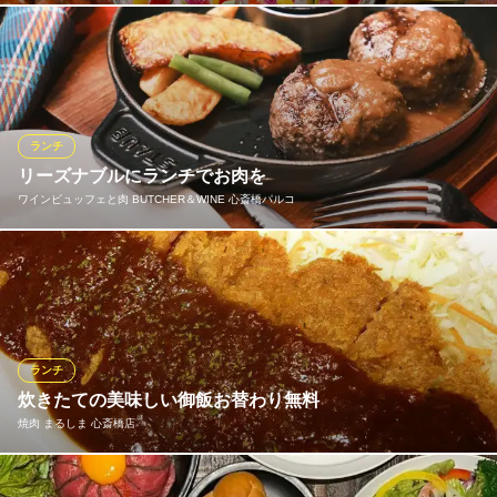
朝まで楽しめるバー
大阪メトロ御堂筋線心斎橋駅 徒歩3分
天ぷら盛り合わせ定食
落ち着いた色調の広がる空間は、様々なシーンでご利用いただけ
979円(税込)
大阪府大阪市中央区東心斎橋1-19-8 日宝プロムナード1F
ます。“おいしい南イタリア料理”を中心に新鮮な魚介料理やグリル
料理など幅広くご用意。 サルヴァトーレの新しいスタイルを是非
目利きの箱盛り御膳
お楽しみください。
1,650円(税込)
ランチ
ランチメニューをもっと見る
SALVATORE CUOMO ＆ BAR 心斎橋
リーズナブルにランチでお肉を
ナポリピッツァ＆ワイン
ワインビュッフェと肉 BUTCHER＆WINE 心斎橋パルコ
天ぷらと海鮮 ニューツルマツ 心斎橋パルコ店
大阪メトロ御堂筋線心斎橋駅1番出口 徒歩3分
揚げたて天ぷらと日本酒
大阪府大阪市中央区南船場3-9-8 DEL style 大阪心斎橋 by Daiwa Roynet Hotel 1F
大阪メトロ御堂筋線心斎橋駅 徒歩1分
牛100%の旨みを凝縮した肉々しく食べ応え満点のハンバーグや牛
大阪府大阪市中央区心斎橋筋1-8-3 心斎橋PARCO B2
ステーキとフライドポテトのセットなどランチからリーズナブル
にお楽しみいただけます！
おすすめランチメニュー
ランチ
炊きたての美味しい御飯お替わり無料
牛100%ハンバーグ（自家製ステーキソース）/ Beef hamburger steak (Steak sauce)
2p160g 1,650円(税込)
焼肉 まるしま 心斎橋店
牛100%ハンバーグ（濃厚チーズソース）/ Beef hamburger steak (Rich Cheese sauce)
2p160g 1,760円(税込)
11:30〜14:00ランチタイムは定食です。炊きたてのホカホカ御