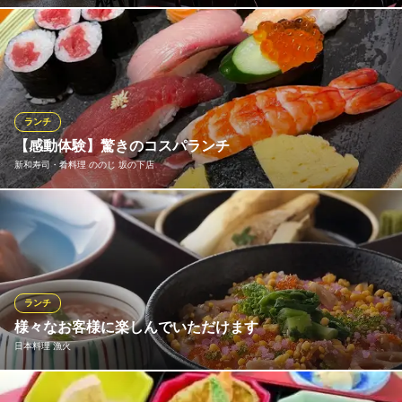
ランチは3,993円～国産牛サーロインステーキをお楽しみ頂けま
す。仕切りが高いような印象を持たれる鉄板焼きのお店ですが、
そのようなことはありません。お気軽にお立ち寄り頂ければと思
います。もちろん、お友達のお誕生日会やちょっとしたお食事会
などイベントごとにもお勧めです。
ランチ
【感動体験】驚きのコスパランチ
おすすめランチメニュー
新和寿司・肴料理 ののじ 坂の下店
楓ランチ 国産牛サーロインステーキ（120g）
3,993円(税込)
当店の味を気軽に知っていただく入口として、ランチメニューは
慶ランチ【A】国産牛サーロインステーキ（150g）
1,200円からご用意。セットの茶碗蒸しやあら汁も一切手抜きなし
4,477円(税込)
の本格派。「この価格でこの満足感！」と驚きの声をいただく、
自慢のランチです。
慶ランチ【B】国産牛ヒレステーキ（120g）
5,566円(税込)
ランチ
新和寿司・肴料理 ののじ 坂の下店
様々なお客様に楽しんでいただけます
ランチメニューをもっと見る
新鮮お寿司・海鮮料理
日本料理 漁火
東武宇都宮線東武宇都宮駅 徒歩27分
栃木県宇都宮市戸祭町2229
ステーキ 慶
目の前で焼く鉄板焼
ランチタイムには自慢の鮮魚を使った「漁火特製海鮮丼ランチ」