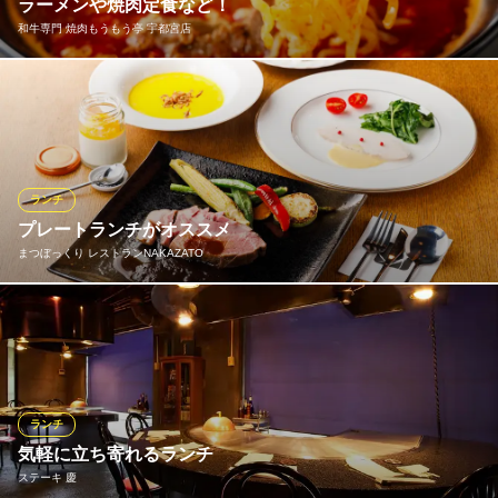
ステーキハウス アウグスタ
ラーメンや焼肉定食など！
ステーキ
和牛専門 焼肉もうもう亭 宇都宮店
東武宇都宮線東武宇都宮駅 徒歩22分
栃木県宇都宮市下戸祭2-9-1 高木コーポ1F
ランチは平日限定となりますが焼肉ランチの他に和牛ラーメンメ
ニューが豊富にございます。味噌ラーメン、和牛ネギ味噌、和牛
カルビ、和牛ネギカルビ、和牛わかめ味噌、和牛野菜味噌、和牛
バターコーン味噌などラインナップ！各種ラーメンライスセッ
ト、焼肉定食をご注文のお客様、ライス無料、おかわり可です！
ランチ
プレートランチがオススメ
和牛専門 焼肉もうもう亭 宇都宮店
まつぼっくり レストランNAKAZATO
和牛専門 焼肉
ＪＲ日光線鶴田駅 徒歩21分
栃木県宇都宮市鶴田町1528-1
ランチタイムは、ジューシーなローストポークをたっぷり味わえ
るプレートランチが人気。
まつぼっくり レストランNAKAZATO
洋食レストラン
ランチ
ＪＲ宇都宮線雀宮駅 徒歩4分
気軽に立ち寄れるランチ
栃木県宇都宮市雀の宮1-5-16
ステーキ 慶