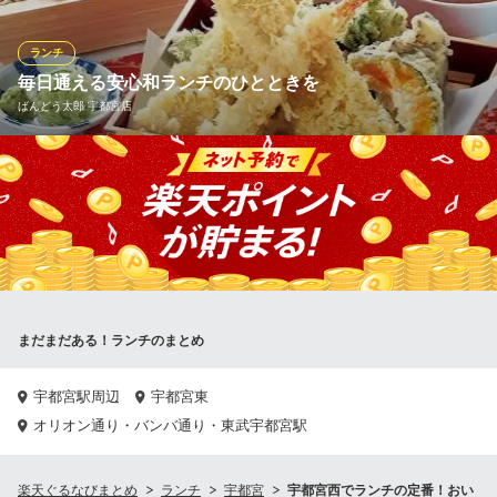
すので、昼の接待や会食、法事や顔合わせなど幅広く対応してお
お昼の彩り和膳
ります。
1,099円(税込)
ランチ
毎日通える安心和ランチのひとときを
ランチメニューをもっと見る
おすすめランチメニュー
ばんどう太郎 宇都宮店
花膳
夢庵 宇都宮戸祭店
2,200円(税込)
ファミリーレストラン
ばんどう太郎のランチは、毎日食べても飽きのこない和の味わ
東武宇都宮線東武宇都宮駅 車11分
ゆず膳
い。自家製うどんや定食を中心に、ボリュームと栄養のバランス
2,750円(税込)
栃木県宇都宮市上戸祭町530-1
を大切にした内容でご用意しています。お一人様からご家族ま
で、ゆったりとした店内で気軽に楽しめる、満足度の高いお昼時
お子様膳
間をお届けします。
1,650円(税込)
ランチメニューをもっと見る
ばんどう太郎 宇都宮店
まだまだある！ランチのまとめ
和食ファミレス
日本料理花ゆず
ＪＲ日光線鶴田駅 徒歩33分
五感で楽しむ懐石料理
栃木県宇都宮市鶴田町3-18-10
宇都宮駅周辺
宇都宮東
ＪＲ宇都宮駅西口 車10分
オリオン通り・バンバ通り・東武宇都宮駅
栃木県宇都宮市南一の沢町2-34
楽天ぐるなびまとめ
ランチ
宇都宮
宇都宮西でランチの定番！おい