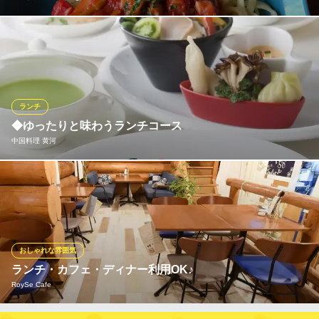
当店のランチは、前菜・ドリンク・デザート付きで1,500円(税込)
とお得に楽しめるのが魅力です。ハンバーグやチキンなど、お好
みでチョイス♪完全予約制のディナーコースもご用意しておりま
す。ちょっとした集まりや打ち上げ、女子会にぜひご利用くださ
い。
ランチ
◆ゆったりと味わうランチコース
おすすめランチメニュー
中国料理 黄河
ハンバーグ 黒コショウソース
1,500円(税込)
ランチタイムには、シェフこだわりの料理をコースでご提供。
スズキのソテークリームソース フィレンツェナスのチーズ焼き添え
「選べるグルメランチ」は、牛・豚・鶏の料理の中からメインを
1,500円(税込)
選べる嬉しいコースです。何度来ても飽きずにお召し上がりいた
だけます。また、白飯とお粥はおかわり自由◎ご友人やご家族
チキンときのこのネギ塩だれ炒め
と、お腹いっぱいお楽しみください。
1,500円(税込)
おしゃれな雰囲気
ランチ・カフェ・ディナー利用OK♪
ランチメニューをもっと見る
中国料理 黄河
RoySe Cafe
ホテルの中国料理
レストラン Hummingbird
ＪＲ宇都宮駅 徒歩31分