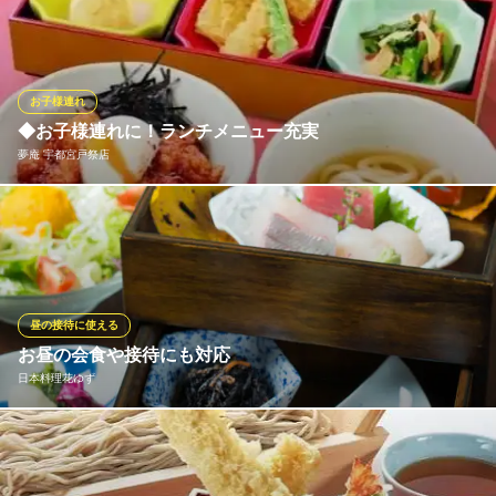
東武宇都宮線江曽島駅 徒歩5分
をはじめ、生の魚が苦手な方にも召し上がっていただける「煮魚
栃木県宇都宮市春日町5-20
定食」や「国産牛のすき焼きランチ」をご提供しております。山
海の恵みがたっぷりのリーズナブルなランチや季節の味を満喫で
きる御膳など、老若男女問わず楽しめる料理をご用意しておりま
お子様連れ
す。
◆お子様連れに！ランチメニュー充実
夢庵 宇都宮戸祭店
日本料理 漁火
和食レストラン
お得な丼ぶり、そば・うどん、御膳など、様々なランチメニュー
ＪＲ宇都宮駅 徒歩31分
栃木県宇都宮市上大曽町492-1 ホテル東日本宇都宮1F
はお子様連れにも人気！うどんやカレー、ハンバーグなど、お子
様が大好きなメニューを豊富にご用意。ガチャガチャができるカ
プセルトイ付きのセットもあり、お食事の時間を楽しく盛り上げ
ます。
昼の接待に使える
お昼の会食や接待にも対応
おすすめランチメニュー
日本料理花ゆず
ランチ天丼（小麺セット）
989円(税込)
お昼は二部制にしており、11:30の会と、13:00の会でご予約を承
若鶏の唐揚げランチ
っております。昼でしか味わえない「歳時御膳」や「花ゆず懐
879円(税込)
石」もおすすめです。夜のコースをご注文いただくことも可能で