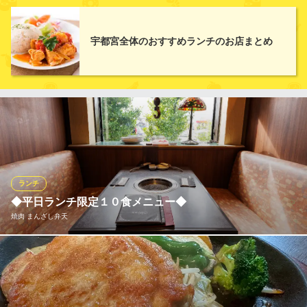
ほっと寛げるレストラン
栃木県宇都宮市上大曽町492-1 ホテル東日本宇都宮1F
女子会・ママ会・デート・貸切パーティほか、様々なシーンでご
東武宇都宮線西川田駅 徒歩16分
利用いただけるよう11：00～23：00（火～木・日は22：00）ま
栃木県宇都宮市西川田町521-1
でノンストップで営業！11：00～16：00のランチタイムには、お
宇都宮全体のおすすめランチのお店まとめ
得なドリンク付きランチセットを提供。夜は種類豊富なドリンク
やおつまみ、スイーツが楽しめるお洒落なダイニングバー＆夜カ
フェに♪
おすすめランチメニュー
スマッシュバーガーメキシカンチリ
ドリンク・デザートによって価格が変わります
とろーりチーズキーマカレー
ランチ
ドリンク・デザートによって価格が変わります
◆平日ランチ限定１０食メニュー◆
タコライス
焼肉 まんざし弁天
ドリンク・デザートによって価格が変わります
ランチメニューをもっと見る
『焼肉とビーフカレー <ハーフ>』『焼肉とカルビラーメン <ハー
フ>』『ビーフカレーとカルビラーメン <ハーフ>』は各１０食限
RoySe Cafe
定 売り切れ御免の人気メニューです。他にもまんざし牛盛り合
インスタ映えカフェバル
わせはA・B・Cの３種類。お得なランチをぜひご賞味ください。