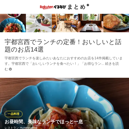
宇都宮西でランチの定番！おいしいと話
題のお店14選
宇都宮西でランチを楽しみたいあなたにおすすめのお店を14件掲載していま
す。宇都宮西で「おいしいランチを食べたい！」「お得なラン
続きを読
む
一品料理
お昼時間、美味なランチでほっと一息
レストラン Hummingbird