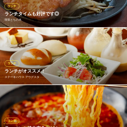
東武宇都宮線東武宇都宮駅東口 車16分
ランチ
栃木県宇都宮市上戸祭町55-11
おすすめランチメニュー
ランチタイムも好評です◎
喫茶とちの木
焼肉とビーフカレー＜ハーフ＞
お一人様 1,265円(税込)
焼肉とカルビラーメン＜ハーフ＞
「お腹いっぱい美味しいものを食べてほしい」という想いから、
お一人様 1,375円(税込)
どのメニューもボリューム満点！ 特に250gの豚肉を使ったポーク
ソテー定食は、ご飯大盛りも無料でコスパ抜群。 満足感たっぷり
ビーフカレーとカルビラーメン＜ハーフ＞
の料理で、お客様の元気な午後と明日を応援します。
お一人様 1,265円(税込)
ランチ
ランチメニューをもっと見る
喫茶とちの木
ランチがオススメ！
愛され続ける老舗喫茶
ステーキハウス アウグスタ
焼肉 まんざし弁天
東武宇都宮線東武宇都宮駅 徒歩20分
老舗食肉卸しの直営店
栃木県宇都宮市下戸祭2-3-23
東武宇都宮線西川田駅 徒歩8分
平日ランチは、ステーキ・ハンバーグ・ポーク・チキン、単品価
栃木県宇都宮市西川田本町2-1-1
格にミニサラダ、ライス、味噌汁、デザート、ドリンクが付きま
す♪
※こちらは昼のみのこだわりです。
ランチ