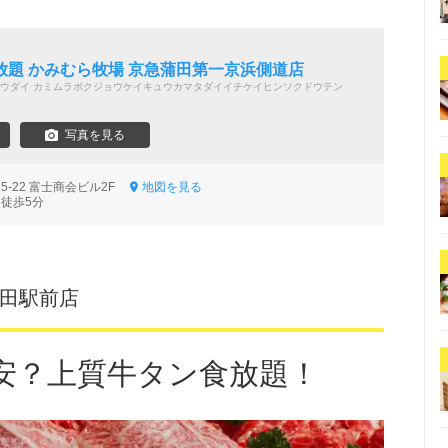
題
放題 かみむら牧場 京急蒲田第一京浜側道店
ウダイ カミムラボクジョウケイキュウカマタダイイチケイヒンソクドウテン
写真を見る
5-22 富士商会ビル2F
地図を見る
 徒歩5分
蒲田駅前店
安？上質牛タン食放題！