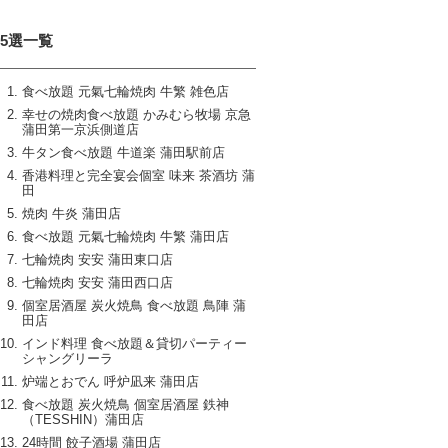
15選一覧
食べ放題 元氣七輪焼肉 牛繁 雑色店
幸せの焼肉食べ放題 かみむら牧場 京急
蒲田第一京浜側道店
牛タン食べ放題 牛道楽 蒲田駅前店
香港料理と完全宴会個室 味来 茶酒坊 蒲
田
焼肉 牛炎 蒲田店
食べ放題 元氣七輪焼肉 牛繁 蒲田店
七輪焼肉 安安 蒲田東口店
七輪焼肉 安安 蒲田西口店
個室居酒屋 炭火焼鳥 食べ放題 鳥陣 蒲
田店
インド料理 食べ放題＆貸切パーティー
シャングリーラ
炉端とおでん 呼炉凪来 蒲田店
食べ放題 炭火焼鳥 個室居酒屋 鉄神
（TESSHIN）蒲田店
24時間 餃子酒場 蒲田店