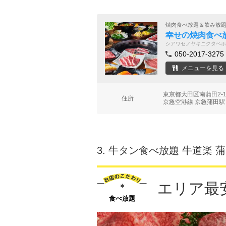
焼肉食べ放題＆飲み放
幸せの焼肉食べ
シアワセノヤキニクタベホ
050-2017-3275
メニューを見る
東京都大田区南蒲田2-1
住所
京急空港線 京急蒲田駅
3.
牛タン食べ放題 牛道楽 
エリア最
食べ放題