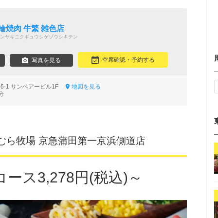
輪焼肉 牛繁 雑色店
ンヤキニクギュウシゲゾウシキテン
空席確認・予約する
写真を見る
6-1 サンベアービル1F
地図を見る
分
むら牧場 京急蒲田第一京浜側道店
ース3,278円(税込)～