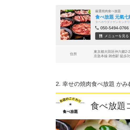
厳選焼肉食べ放題
食べ放題 元氣七
タベホウダイゲンキシチリ
050-5494-0766
メニューを見る
東京都大田区仲六郷2-2
住所
京急本線 雑色駅 徒歩3
2.
幸せの焼肉食べ放題 かみ
食べ放題コ
食べ放題