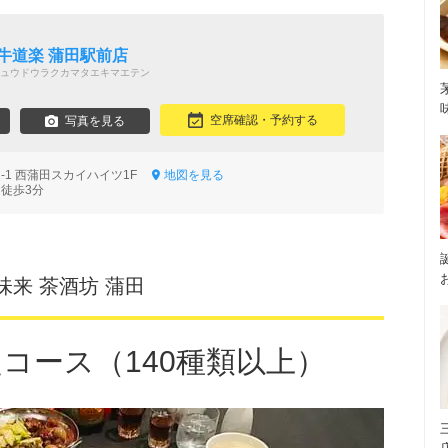
牛道楽 蒲田駅前店
ュウドウラクカマタエキマエテン
空席確認・予約する
写真を見る
2-1 西蒲田スカイハイツ1F
地図を見る
 徒歩3分
味来 茶酒坊 蒲田
コース（140種類以上）