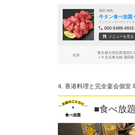
蒲田 焼肉
牛タン食べ放題 
ギュウタンタベホウダイギ
050-5488-4915
メニューを見る
東京都大田区西蒲田8-
住所
ＪＲ京浜東北線 蒲田駅
4.
香港料理と完全宴会個室 
■食べ放題
食べ放題