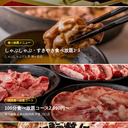
20種類シュラスコ(ブラジル式BBQ)食べ放題＋サイドメニュー3品
4620円からお楽しみ頂けます。当店一番人気の【ピッカーニャ】
や”肉の塊串”、”野菜串”《焼きパイナップル》など豊富なメニュー
がウリ。こだわりの【肉質】肉の部位ごとに最適な【味】専属の
焼き手による【カット】で提供
食べ放題メニュー
しゃぶしゃぶ・すきやき食べ放題ｺｰｽ
シュラスコ＆ビアレストラン ALEGRIA 川口
しゃぶしゃぶどん亭 鳩ヶ谷店
シュラスコ＆ビア
ＪＲ京浜東北線川口駅 徒歩4分
埼玉県川口市栄町3-13-1 樹モールプラザ2F
お肉はもちろん、鍋野菜、ごはん、うどん、中華麺、香の物が食
べ放題になるコースをご用意いたしました！ご予算やお好みのお
肉に合わせてお選びいただけます。特別な日にもそうでない日に
も大満足必至の食べ放題を、是非ご利用ください♪
焼肉食べ放題コース
しゃぶしゃぶどん亭 鳩ヶ谷店
100分食べ放題コース2,990円〜
しゃぶしゃぶ・すきやき
食べ放題 元氣七輪焼肉 牛繁 川口店
埼玉高速鉄道線南鳩ヶ谷駅 徒歩8分
埼玉県川口市南鳩ヶ谷4-26-1