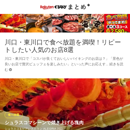
川口・東川口で食べ放題を満喫！リピー
トしたい人気のお店8選
川口・東川口で「コスパが良くておいしいバイキングのお店は？」「景色が
良いお店で贅沢ビュッフェを楽しみたい」といった声にお応えす
続きを読
む
食べ放題
シュラスコマシーンで焼き上げる塊肉
シュラスコ＆ビアレストラン ALEGRIA 川口