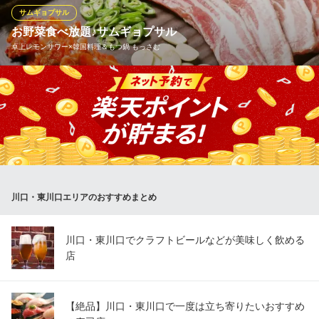
サムギョプサル
くま☆さん
お野菜食べ放題♪サムギョプサル
インドカレー
卓上レモンサワー×韓国料理＆もつ鍋 もっさむ
ＪＲ京浜東北線川口駅 徒歩12分
埼玉県川口市幸町2-9-16 1F
十数種類のお野菜が食べ放題！！ お肉も斜めのプレートで余分な
油が落ちるのでヘルシー♪バテ防止！デトックス♪この時季にピッ
タリ！ たくさんのお野菜に溶岩石でジューシーに焼いた豚肉をの
せ、キムチや白髪ネギにんにくなどをお好みで、くるっと巻いて
召し上がれ♪おいしいヘルシー！次の日お肌・お腹の調子抜群で
す！
川口・東川口エリアのおすすめまとめ
卓上レモンサワー×韓国料理＆もつ鍋 もっさむ
川口・宴会・女子会
ＪＲ京浜東北線川口駅東口 徒歩3分
川口・東川口でクラフトビールなどが美味しく飲める
埼玉県川口市本町4-5-1 Tプラザ 1F
店
【絶品】川口・東川口で一度は立ち寄りたいおすすめ