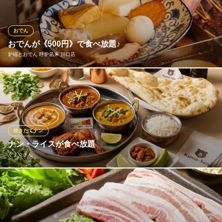
ん、新鮮なホルモンや鶏肉、さらには海鮮類まで幅広くご提供！
肉好きな方も、魚介類を好む方もご満足いただけます。七輪で焼
くことで素材の旨味が最大限に引き出され、一口食べるごとに幸
おでん
福に！
おでんが《500円》で食べ放題♪
炉端とおでん 呼炉凪来 川口店
七輪焼肉 安安 西川口店
炭火焼肉 食べ放題店
川口エリア!!炉端とおでんの居酒屋『炉端とおでん 』♪なんとワン
ＪＲ京浜東北線西川口駅 徒歩2分
埼玉県川口市並木2-19-13
コインでおでんが食べ放題！！
炉端とおでん 呼炉凪来 川口店
炉端焼きおでん居酒屋
焼きたてナン
ＪＲ京浜東北線川口駅 徒歩3分
ナン・ライスが食べ放題
埼玉県川口市栄町3-2-26 ライオンズマンション川口2F
くま☆さん
カレーの最高のお供といえば、ふっくらアツアツのナンとライ
ス！当店では嬉しい「食べ放題」でお楽しみいただけます。お腹
いっぱいになるまで心ゆくまで味わえるので、ランチタイムやデ
ィナーのガッツリお食事利用にも大満足間違いなしです。