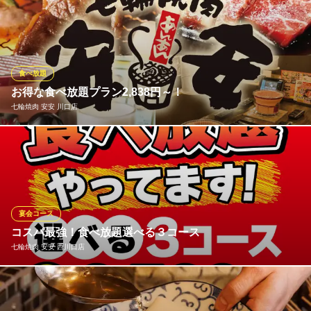
牛・豚・鶏肉はもちろん、お食事や一品料理などのサイドメニュ
ー、「味変」アイテムが楽める充実した食べ放題コースは、驚き
の制限時間「100分間」！！人気アイテム「元氣カルビ」をはじ
め、「5本の柱」など当店の売れ筋アイテムを揃えた食べ放題コー
スは3種類！各種宴会や食事会、女子会でも！お楽しみください！
食べ放題
お得な食べ放題プラン2,838円～！
食べ放題 元氣七輪焼肉 牛繁 川口店
七輪焼肉 安安 川口店
焼肉食べ放題飲み放題
ＪＲ京浜東北線川口駅 徒歩5分
埼玉県川口市栄町3-9-11 リーヴァビル2F
お得な食べ放題プランは2,838円(税込)～！ご予算や用途で3種か
らお選びいただけます。プラス1,430円(税込)で飲み放題付にも変
更可◎少人数から大人数までのご宴会が可能です！ 飲み放題・歓
迎会・送迎会・女子会・飲み会・同窓会・ファミリーなど様々な
シーンでお得に炭火焼肉宴会をお楽しみください！
宴会コース
コスパ最強！食べ放題選べる３コース
七輪焼肉 安安 川口店
七輪焼肉 安安 西川口店
炭火使用の低価格焼肉店
ＪＲ京浜東北線川口駅 徒歩5分
埼玉県川口市栄町3-10-13 2F
安安の食べ放題コースは、バラエティに富んだメニューをお楽し
みいただけます。おすすめの「安安カルビ」やロースはもちろ