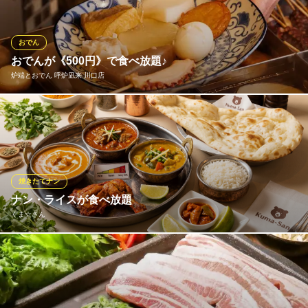
ん、新鮮なホルモンや鶏肉、さらには海鮮類まで幅広くご提供！
肉好きな方も、魚介類を好む方もご満足いただけます。七輪で焼
くことで素材の旨味が最大限に引き出され、一口食べるごとに幸
おでん
福に！
おでんが《500円》で食べ放題♪
炉端とおでん 呼炉凪来 川口店
七輪焼肉 安安 西川口店
炭火焼肉 食べ放題店
川口エリア!!炉端とおでんの居酒屋『炉端とおでん 』♪なんとワン
ＪＲ京浜東北線西川口駅 徒歩2分
埼玉県川口市並木2-19-13
コインでおでんが食べ放題！！
炉端とおでん 呼炉凪来 川口店
炉端焼きおでん居酒屋
焼きたてナン
ＪＲ京浜東北線川口駅 徒歩3分
ナン・ライスが食べ放題
埼玉県川口市栄町3-2-26 ライオンズマンション川口2F
くま☆さん
カレーの最高のお供といえば、ふっくらアツアツのナンとライ
ス！当店では嬉しい「食べ放題」でお楽しみいただけます。お腹
いっぱいになるまで心ゆくまで味わえるので、ランチタイムやデ
ィナーのガッツリお食事利用にも大満足間違いなしです。