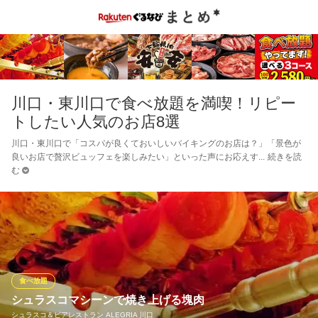
川口・東川口で食べ放題を満喫！リピー
トしたい人気のお店8選
川口・東川口で「コスパが良くておいしいバイキングのお店は？」「景色が
良いお店で贅沢ビュッフェを楽しみたい」といった声にお応えす
続きを読
む
食べ放題
シュラスコマシーンで焼き上げる塊肉
シュラスコ＆ビアレストラン ALEGRIA 川口