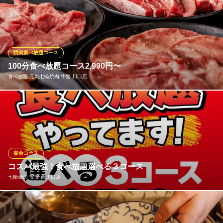
お得な食べ放題プランは2,838円(税込)～！ご予算や用途で3種か
らお選びいただけます。プラス1,430円(税込)で飲み放題付にも変
更可◎少人数から大人数までのご宴会が可能です！ 飲み放題・歓
迎会・送迎会・女子会・飲み会・同窓会・ファミリーなど様々な
シーンでお得に炭火焼肉宴会をお楽しみください！
焼肉食べ放題コース
100分食べ放題コース2,990円〜
七輪焼肉 安安 川口店
食べ放題 元氣七輪焼肉 牛繁 川口店
炭火使用の低価格焼肉店
ＪＲ京浜東北線川口駅 徒歩5分
埼玉県川口市栄町3-10-13 2F
牛・豚・鶏肉はもちろん、お食事や一品料理などのサイドメニュ
ー、「味変」アイテムが楽める充実した食べ放題コースは、驚き
の制限時間「100分間」！！人気アイテム「元氣カルビ」をはじ
め、「5本の柱」など当店の売れ筋アイテムを揃えた食べ放題コー
スは3種類！各種宴会や食事会、女子会でも！お楽しみください！
宴会コース
コスパ最強！食べ放題選べる３コース
食べ放題 元氣七輪焼肉 牛繁 川口店
七輪焼肉 安安 西川口店
焼肉食べ放題飲み放題
ＪＲ京浜東北線川口駅 徒歩5分
埼玉県川口市栄町3-9-11 リーヴァビル2F
安安の食べ放題コースは、バラエティに富んだメニューをお楽し
みいただけます。おすすめの「安安カルビ」やロースはもちろ