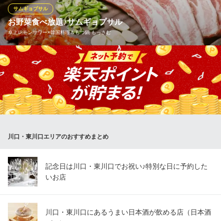
サムギョプサル
くま☆さん
お野菜食べ放題♪サムギョプサル
インドカレー
卓上レモンサワー×韓国料理＆もつ鍋 もっさむ
ＪＲ京浜東北線川口駅 徒歩12分
埼玉県川口市幸町2-9-16 1F
十数種類のお野菜が食べ放題！！ お肉も斜めのプレートで余分な
油が落ちるのでヘルシー♪バテ防止！デトックス♪この時季にピッ
タリ！ たくさんのお野菜に溶岩石でジューシーに焼いた豚肉をの
せ、キムチや白髪ネギにんにくなどをお好みで、くるっと巻いて
召し上がれ♪おいしいヘルシー！次の日お肌・お腹の調子抜群で
す！
川口・東川口エリアのおすすめまとめ
卓上レモンサワー×韓国料理＆もつ鍋 もっさむ
川口・宴会・女子会
ＪＲ京浜東北線川口駅東口 徒歩3分
記念日は川口・東川口でお祝い♪特別な日に予約した
埼玉県川口市本町4-5-1 Tプラザ 1F
いお店
川口・東川口にあるうまい日本酒が飲める店（日本酒