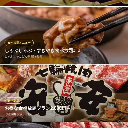
20種類シュラスコ(ブラジル式BBQ)食べ放題＋サイドメニュー3品
4620円からお楽しみ頂けます。当店一番人気の【ピッカーニャ】
や”肉の塊串”、”野菜串”《焼きパイナップル》など豊富なメニュー
がウリ。こだわりの【肉質】肉の部位ごとに最適な【味】専属の
焼き手による【カット】で提供
食べ放題メニュー
しゃぶしゃぶ・すきやき食べ放題ｺｰｽ
シュラスコ＆ビアレストラン ALEGRIA 川口
しゃぶしゃぶどん亭 鳩ヶ谷店
シュラスコ＆ビア
ＪＲ京浜東北線川口駅 徒歩4分
埼玉県川口市栄町3-13-1 樹モールプラザ2F
お肉はもちろん、鍋野菜、ごはん、うどん、中華麺、香の物が食
べ放題になるコースをご用意いたしました！ご予算やお好みのお
肉に合わせてお選びいただけます。特別な日にもそうでない日に
も大満足必至の食べ放題を、是非ご利用ください♪
食べ放題
しゃぶしゃぶどん亭 鳩ヶ谷店
お得な食べ放題プラン2,838円～！
しゃぶしゃぶ・すきやき
七輪焼肉 安安 川口店
埼玉高速鉄道線南鳩ヶ谷駅 徒歩8分
埼玉県川口市南鳩ヶ谷4-26-1