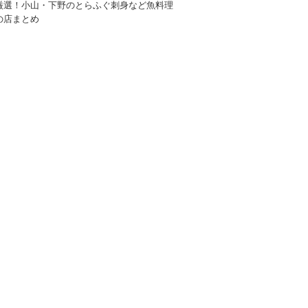
厳選！小山・下野のとらふぐ刺身など魚料理
の店まとめ