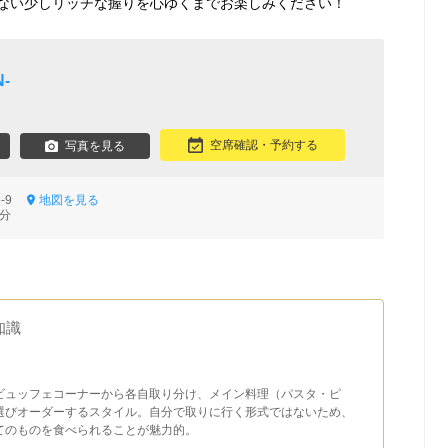
ない少しリッチな握りを心ゆくまでお楽しみください！
‐
空席確認・予約する
写真を見る
6-9
地図を見る
1分
知識
ビュッフェコーナーから各自取り分け、メイン料理（パスタ・ピ
選びオーダーするスタイル。自分で取りに行く形式ではないため、
てのものを食べられることが魅力的。