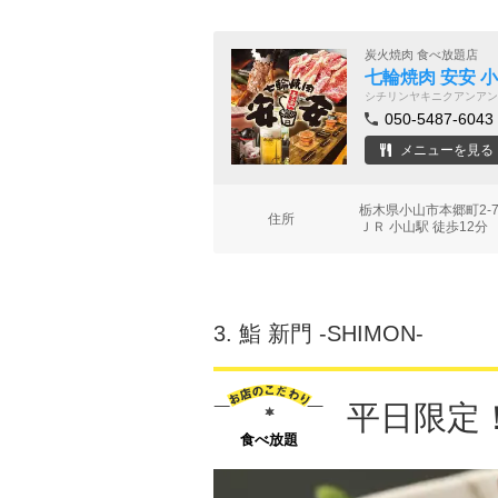
炭火焼肉 食べ放題店
七輪焼肉 安安 
シチリンヤキニクアンアン
050-5487-6043
メニューを見る
栃木県小山市本郷町2-
住所
ＪＲ 小山駅 徒歩12分
3.
鮨 新門 ‐SHIMON‐
平日限定
食べ放題