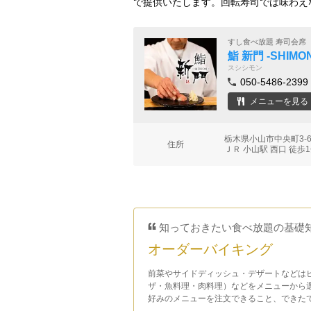
で提供いたします。回転寿司では味わえ
すし食べ放題 寿司会席
鮨 新門 ‐SHIMON
スシシモン
050-5486-2399
メニューを見る
栃木県小山市中央町3-
住所
ＪＲ 小山駅 西口 徒歩
知っておきたい食べ放題の基礎
オーダーバイキング
前菜やサイドディッシュ・デザートなどは
ザ・魚料理・肉料理）などをメニューから
好みのメニューを注文できること、できた