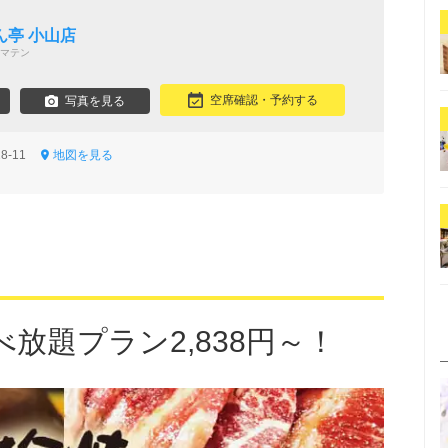
き
ん亭 小山店
マテン
空席確認・予約する
写真を見る
8-11
地図を見る
放題プラン2,838円～！