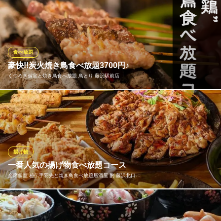
神奈川県藤沢市南藤沢20-15 第一興産18号館1F
【食べ放題＆飲み放題】お腹いっぱい食べて飲みたい方にはこち
ら！牛角で食べ放題＆飲み放題宴会！90品以上食べられる食べ放
題「牛角90品食べ放題コース」に、アルコール飲み放題を付けて
ついて、90分 5566円（税込)♪牛角で食べ放題をお腹いっぱい楽
しみたい方におススメです！
食べ放題
豪快!!炭火焼き鳥食べ放題3700円♪
牛角 藤沢店
くつろぎ個室と焼き鳥食べ放題 鳥とり 藤沢駅前店
焼肉
小田急江ノ島線藤沢駅 徒歩2分
神奈川県藤沢市南藤沢3-4 湘南薬品ビル3F
ブランド地鶏『九州地鶏』を心ゆくまでご堪能頂けるプランをご
用意！ゆったり2時間飲み放題と九州地鶏の焼き鳥食べ放題がつい
てなんと3,500円！ ぜひ、藤沢での飲み会や女子会、合コンや誕
生日など様々なシーンにご利用ください！大人の為に造られた優
雅で上品な個室席を2名様～団体様まで完備しております♪
揚げ物
一番人気の揚げ物食べ放題コース
くつろぎ個室と焼き鳥食べ放題 鳥とり 藤沢駅前店
全席個室 秘伝手羽先と焼き鳥食べ放題居酒屋 酌 藤沢北口…
藤沢・居酒屋・個室
ＪＲ東海道本線藤沢駅 徒歩2分
神奈川県藤沢市南藤沢20-4 魚万新館ビル3F
当店で一番人気を誇る「揚げ物食べ放題コース」は、揚げたて
熱々の唐揚げやポテトなど、誰もが大好きな定番メニューを心ゆ