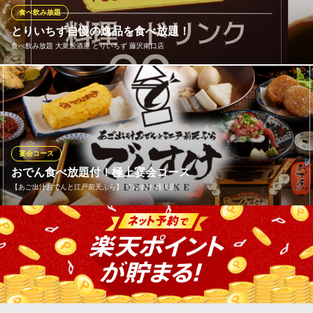
は未実施の場合がございますので、お電話で問い合わせくださ
食べ飲み放題
い。
とりいちず自慢の逸品を食べ放題！
食べ飲み放題 大衆居酒屋 とりいちず 藤沢南口店
牛タン専門×全席個室居酒屋 うま囲 藤沢駅南口店
全席個室で牛タン&馬肉
とりいちずでは食べ飲み放題コースを4種ご用意！お好みのメイン
ＪＲ藤沢駅 徒歩2分
神奈川県藤沢市南藤沢3-4 SKK南藤沢ビル7F
やご予算に合わせてお選びいただけます！秘伝のでか唐揚げや秘
伝かわ串も食べ放題で大満足いただけること間違いなし！各コー
スプラス330円(税込)で生ビール付に変更可◎まさに「鶏づくし」
な食べ飲み放題コースをお楽しみください♪
宴会コース
おでん食べ放題付！極上宴会コース
食べ飲み放題 大衆居酒屋 とりいちず 藤沢南口店
【あご出汁おでんと江戸前天ぷら】 でんすけ 藤沢店
激安絶品鶏料理の居酒屋
ＪＲ藤沢駅 徒歩2分
神奈川県藤沢市南藤沢21-8 大安興業ビルB1
藤沢駅2分！宴会なら当店へ。名物「あご出汁おでん」の食べ放題
が付いたコースが4,000円〜とコスパ抜群。職人が揚げる江戸前天
ぷらや、炊き立ての贅沢釜飯など、旬の味覚を凝縮した全6〜8品
をご用意しております。生ビール含む単品飲み放題との組み合わ
せも自由自在。記念日にはアニバーサリープレートで演出も！