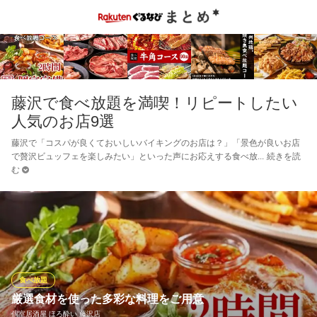
藤沢で食べ放題を満喫！リピートしたい
人気のお店9選
藤沢で「コスパが良くておいしいバイキングのお店は？」「景色が良いお店
で贅沢ビュッフェを楽しみたい」といった声にお応えする食べ放
続きを読
む
食べ放題
厳選食材を使った多彩な料理をご用意
個室居酒屋 ほろ酔い 藤沢店