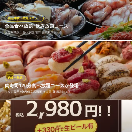
くまで楽しめる大満足プランです。衣はサクサク、中はジューシ
ーで旨みたっぷり。世代を問わず幅広く支持されており、仲間と
の宴会やご家族でのお食事にも最適です。ボリューム満点でコス
宴会用食べ放題メニュー
パも抜群
全品食べ放題･飲み放題コース
お好み焼き・食べ放題 若竹 藤沢駅前店
全席個室 秘伝手羽先と焼き鳥食べ放題居酒屋 酌 藤沢北口店
完全個室 居酒屋
※全品食べ放題･アルコール飲み放題コース120分5780円⇒5000円
ＪＲ藤沢駅 徒歩3分
神奈川県藤沢市藤沢556 サンパール2 B1
(税込) ※その他、食べ放題･飲み放題コース多数あります。
お好み焼き・食べ放題 若竹 藤沢駅前店
お好み焼・鉄板焼＆焼酎
肉食べ放題
ＪＲ東海道本線藤沢駅南口 徒歩1分
肉寿司120分食べ放題コースが登場！
神奈川県藤沢市南藤沢2-1-2 藤沢プライム4F
牛タン専門×全席個室居酒屋 うま囲 藤沢駅南口店
お肉が好きな方にオススメな肉寿司が、リーズナブルな価格でな
んと120分食べ放題です！◆1.肉寿司10品120分通常食べ放題コー
ス 3,000円(税込)◆2.肉寿司20品120分プレミアム食べ放題コース
4,000円(税込)！この機会にぜひご利用ください！※店舗によって