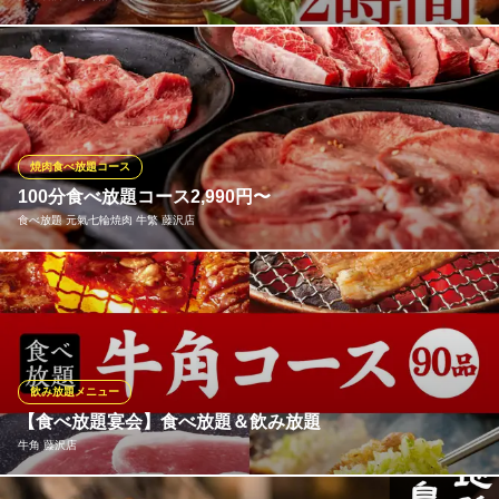
国産に拘る料理長厳選の黒毛和牛の希少部位料理、北海道の黒豚
専門で飼育している阿部農場から直送した黒豚を使用した料理、
厳選地鶏を使用した肉質が柔らかい料理や新鮮な魚介類を使用し
た刺身など創作料理が多数♪Jゆったりと寛げる空間で女子会・記
念日などパーティーをお楽しみ下さい。
焼肉食べ放題コース
100分食べ放題コース2,990円〜
個室居酒屋 ほろ酔い 藤沢店
食べ放題 元氣七輪焼肉 牛繁 藤沢店
藤沢 個室 居酒屋
ＪＲ藤沢駅 徒歩2分
神奈川県藤沢市南藤沢23-3 4F
牛・豚・鶏肉はもちろん、お食事や一品料理などのサイドメニュ
ー、「味変」アイテムが楽める充実した食べ放題コースは、驚き
の制限時間「100分間」！！人気アイテム「元氣カルビ」をはじ
め、「5本の柱」など当店の売れ筋アイテムを揃えた食べ放題コー
スは3種類！各種宴会や食事会、女子会でも！お楽しみください！
飲み放題メニュー
【食べ放題宴会】食べ放題＆飲み放題
食べ放題 元氣七輪焼肉 牛繁 藤沢店
牛角 藤沢店
厳選焼肉を2H食べ放題
江ノ島電鉄線藤沢駅 徒歩3分