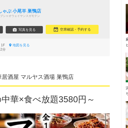
ゃぶ 小尾羊 巣鴨店
ブシャオウェイヤンスガモテン
空席確認・予約する
写真を見る
7 1F
地図を見る
2分
華居酒屋 マルヤス酒場 巣鴨店
の中華×食べ放題3580円～