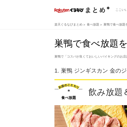
ここい
楽天ぐるなびまとめ
食べ放題
巣鴨で食べ放題
巣鴨で食べ放題を
巣鴨で「コスパが良くておいしいバイキングのお店
1.
巣鴨 ジンギスカン 金の
飲み放題＆
食べ放題