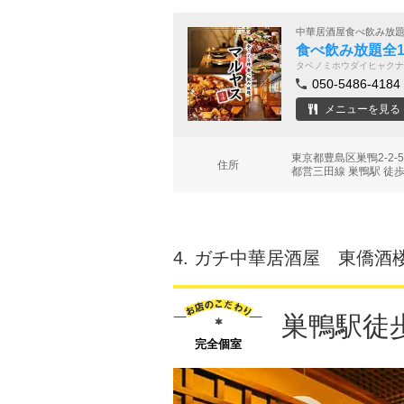
中華居酒屋食べ飲み放
食べ飲み放題全1
タベノミホウダイヒャクナ
050-5486-4184
メニューを見る
東京都豊島区巣鴨2-2
住所
都営三田線 巣鴨駅 徒歩
4.
ガチ中華居酒屋 東僑酒
巣鴨駅徒
完全個室