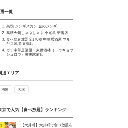
4選一覧
巣鴨 ジンギスカン 金のジンギ
薬膳火鍋しゃぶしゃぶ 小尾羊 巣鴨店
食べ飲み放題全170種 中華居酒屋 マル
ヤス酒場 巣鴨店
ガチ中華居酒屋 東僑酒楼（トウキョウ
シュロウ）巣鴨駅前店
周辺エリア
池袋
大塚
東京で人気【食べ放題】ランキング
【大井町】大井町で食べ放題を