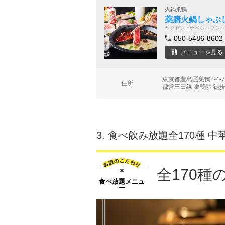
火鍋巣鴨
薬膳火鍋しゃぶし
ヤクゼンヒナベシャブシャ
050-5486-8602
メニューを見る
東京都豊島区巣鴨2-4-
住所
都営三田線 巣鴨駅 徒歩
3.
食べ飲み放題全170種 中
全170種
食べ放題メニュ
ー