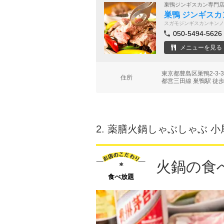
巣鴨ジンギスカン専門
巣鴨 ジンギスカ
スガモジンギスカンキンノ
050-5494-5626
メニューを見る
東京都豊島区巣鴨2-3-
住所
都営三田線 巣鴨駅 徒歩
2.
薬膳火鍋しゃぶしゃぶ 小
火鍋の食
食べ放題