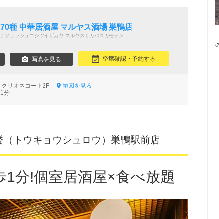
題
70種 中華居酒屋 マルヤス酒場 巣鴨店
ナジュッシュコシツイザカヤ マルヤスサカバスガモテン
空席確認・予約する
写真を見る
-5 クリオネコート2F
地図を見る
1分
楼（トウキョウシュロウ）巣鴨駅前店
歩1分!個室居酒屋×食べ放題