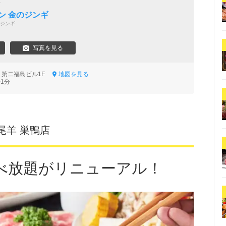
店
ン 金のジンギ
ジンギ
写真を見る
3 第二福島ビル1F
地図を見る
1分
尾羊 巣鴨店
べ放題がリニューアル！