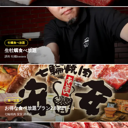
本格焼肉を食べ放題でお得に楽しめるプランをご用意しておりま
す！旨タン・じゅーしーハラミ・シマチョウなどの焼肉をはじ
め、キムチ・焼き野菜・クッパ・デザートなどサイドメニューを
含む“約100品”を食べ尽くせる充実のラインナップ♪友人やご家族
とのランチ・ディナーに是非どうぞ！
牡蠣食べ放題
生牡蠣食べ放題
焼肉の和民調布南口店
調布 牡蠣basara
調布宴会焼肉食べ放題
京王線調布駅 徒歩2分
東京都調布市布田4-16-1 アルテサーノ調布B1
オイスターマイスターの資格を持つ店主がこだわりぬいた北海
道、広島、宮城、長崎など全国各地の高級生牡蠣が食べ放題とな
ります。生牡蠣、蒸し牡蠣、カキフライ、土鍋ご飯と様々な食べ
方で牡蠣をご堪能ください。
食べ放題
調布 牡蠣basara
お得な食べ放題プラン2,838円～！
古民家風個室居酒屋
七輪焼肉 安安 調布店
京王線調布駅東口 徒歩3分
東京都調布市布田1-26-12 108