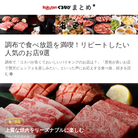
調布で食べ放題を満喫！リピートしたい
人気のお店9選
調布で「コスパが良くておいしいバイキングのお店は？」「景色が良いお店
で贅沢ビュッフェを楽しみたい」といった声にお応えする食べ放
続きを読
む
食べ放題
上質な焼肉をリーズナブルに楽しむ
焼肉の和民調布南口店