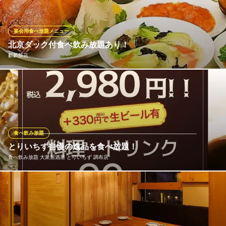
らんでサクッとした食感になる当店自慢のナンは、女性でもぺろ
りと何枚も食べられる軽さ♪種類も豊富なので食べ比べもおすすめ
です！
宴会用食べ放題メニュー
北京ダック付食べ飲み放題あり！
ローカルインディア 調布パルコ店
麒麟飯店
インド料理ダイニング
京王線調布駅 徒歩2分
東京都調布市小島町1-38-1 調布パルコ
なんと!!2時間食べ飲み放題で3,300円♪ さらに!!北京ダック付き食
べ飲み放題4,000円♪
麒麟飯店
中華オーダーバイキング
食べ飲み放題
京王線調布駅 徒歩6分
とりいちず自慢の逸品を食べ放題！
東京都調布市小島町3-92-11 大成ビル4F
食べ飲み放題 大衆居酒屋 とりいちず 調布店
とりいちずでは食べ飲み放題コースを4種ご用意！お好みのメイン
やご予算に合わせてお選びいただけます！秘伝のでか唐揚げや秘
伝かわ串も食べ放題で大満足いただけること間違いなし！各コー
スプラス330円(税込)で生ビール付に変更可◎まさに「鶏づくし」