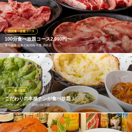
お得な食べ放題プランは2,838円(税込)～！ご予算や用途で3種か
らお選びいただけます。プラス1,430円(税込)で飲み放題付にも変
更可◎少人数から大人数までのご宴会が可能です！ 飲み放題・歓
迎会・送迎会・女子会・飲み会・同窓会・ファミリーなど様々な
シーンでお得に炭火焼肉宴会をお楽しみください！
焼肉食べ放題コース
100分食べ放題コース2,990円〜
七輪焼肉 安安 調布店
食べ放題 元氣七輪焼肉 牛繁 調布店
炭火使用の低価格焼肉店
京王線調布駅 徒歩2分
東京都調布市小島町1-35-3 2F
牛・豚・鶏肉はもちろん、お食事や一品料理などのサイドメニュ
ー、「味変」アイテムが楽める充実した食べ放題コースは、驚き
の制限時間「100分間」！！人気アイテム「元氣カルビ」をはじ
め、「5本の柱」など当店の売れ筋アイテムを揃えた食べ放題コー
スは3種類！各種宴会や食事会、女子会でも！お楽しみください！
ナン食べ放題
こだわりの本格ナンが食べ放題！
食べ放題 元氣七輪焼肉 牛繁 調布店
ローカルインディア 調布パルコ店
焼肉食べ放題飲み放題
京王線調布駅 徒歩3分
東京都調布市小島町1-34-1 エクレール調布1F
カレーをご注文のお客様は当店自慢のナンを食べ放題でお楽しみ
いただけます！他店とは異なるこだわりの製法で、表面が薄く膨