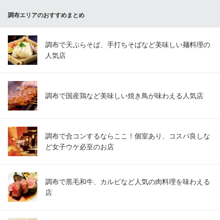
調布エリアのおすすめまとめ
牛角 調布店
調布 炭火焼肉酒家
京王線調布駅北口 徒歩3分
調布で天ぷらそば、手打ちそばなど美味しい麺料理の
東京都調布市布田1-35-3 ダイモンビル1F
人気店
調布で国産鶏など美味しい焼き鳥が味わえる人気店
調布で合コンするならここ！個室あり、コスパ良しな
ど女子ウケ必至のお店
調布で黒毛和牛、カルビなど人気の肉料理を味わえる
店