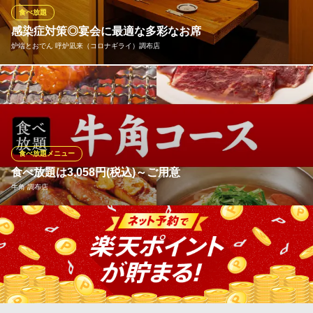
な食べ飲み放題コースをお楽しみください♪
食べ放題
感染症対策◎宴会に最適な多彩なお席
食べ飲み放題 大衆居酒屋 とりいちず 調布店
炉端とおでん 呼炉凪来（コロナギライ）調布店
宴会最大50名までOK
京王線調布駅 徒歩1分
東京都調布市布田1-44-4
コロナに負けない！！『炉端とおでん 呼炉凪来』はお客様が安心
して飲食を楽しめるよう感染症対策を実施しております。 新店舗
だからきれいな店内♪豊富なお席のタイプをご用意しておりますの
でお席のご相談もお気軽に◎
食べ放題メニュー
炉端とおでん 呼炉凪来（コロナギライ）調布店
食べ放題は3,058円(税込)～ご用意
炉端焼きおでん居酒屋
牛角 調布店
京王線調布駅 徒歩1分
東京都調布市布田1-41-2 原政ビル3F
【食べ放題】定番商品やオリジナル商品などシーンに合わせて選
べる食べ放題を3,058円（税抜）〜ご用意しております♪食べ放題
のみのお客様もOK♪飲み放題を付けるのもOK♪お手頃価格でのプ
ランを多数ご用意いたしました！学生さんやご家族でのお食事で
も大人気！もちろんお子様連れも大歓迎です♪(90分食べ放題LO70
分)