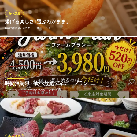
ース お一人様5,000円（税抜） ※＋1,000円（税抜）で90分飲み
放題、＋1,500円（税抜）で120分＆プレミアムモルツ飲み放題
食べ放題
揚げる楽しさ♪選ぶわがまま。
個室×黒毛和牛焼肉×しゃぶしゃぶ×すき焼き 善 天王寺店
串家物語 あべのキューズモール店
個室で和牛焼肉食べ放題
ＪＲ天王寺駅 徒歩5分
大阪府大阪市阿倍野区阿倍野筋2-4-49 アベニューホール2・3F
約25種類の串揚げメニュー！自分で揚げるから楽しい♪美味しい！
お好きなものをお好きなだけ★食べ放題でたっぷりとお召し上が
りください。揚げたて！アツアツを串家物語 特製ソースに付けて
◎その他サイドメニューも充実！食後のデザートに、チョコファ
ウンテン・自分で作るソフトクリームも人気ですよ♪ランチ営業有
ビュッフェ
り！
時間無制限・食べ放題ディナープラン
ファームビュッフェ mothers てんしば店
串家物語 あべのキューズモール店
串揚げ
【期間限定4500円→3980円】5/18～6/7のご来店なら食べ放題＆
大阪メトロ谷町線天王寺駅 徒歩5分
大阪府大阪市阿倍野区阿倍野筋1-6-1 あべのマーケットパークキューズモール4F
飲み放題の満足プランがさらにお得な価格で楽しめます！★5/31
までのご予約限定なのでお早めに★新鮮ファームビュッフェ＆焼
きたてフォカッチャ食べ放題/チーズフォンデユ/8種から3種選べる
出来立て生パスタ/1人ずつ選べるデザート/ソフトドリンク飲み放
食べ放題