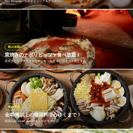
The Britania～窯焼きピッツア＆グリル～
大阪府大阪市天王寺区悲田院町10-39 天王寺MIO 10F
ブリタニアを贅沢に味わいたならこちらのテーブルオーダービュ
ッフェコースがおすすめ★
The Britania～窯焼きピッツア＆グリル～
窯焼きピッツァ＆グリル
飲み放題
ＪＲ天王寺駅 徒歩5分
窯焼きのナポリピッツァ食べ放題！
大阪府大阪市阿倍野区阿倍野筋2-1-29 ＡＩＴビルB1
窯焼きピッツァとイタリアン食べ放題 チーズミート天王寺店
スタイリッシュでおしゃれ空間のイタリアン食べ放題が天王寺にN
EW OPEN！！ なんあと窯焼きのピッツァが食べ放題で楽しめま
す♪さらに黒毛牛希少部位ステーキなどを含む本格イタリアン料理
も食べ放題で満喫できます♪
食べ放題
窯焼きピッツァとイタリアン食べ放題 チーズミート天王寺店
全40種以上の韓国料理心ゆくまで！
今話題の…お洒落居酒屋
韓国石鍋 bibim’ あべのキューズモール店
ＪＲ天王寺駅 徒歩1分
大阪府大阪市阿倍野区阿倍野筋1-5-1 あべのルシアス16F