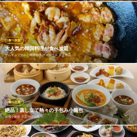
人気の熟成豚を使用したサムギョプサル食べ放題！他にも韓国料
理が約80種が食べ放題となっているコスパ最強プラン!
肉×鍋×韓国料理 韓国バル OKOGE天王寺店
サムギョプサル韓国料理
食べ放題
大阪メトロ谷町線阿倍野駅 徒歩1分
大人気の韓国料理が食べ放題
大阪府大阪市阿倍野区阿倍野筋2-4-47 アメリカンビルB1・2F
サムギョプサルと韓国料理 コギソウル 天王寺店
大満足！本場韓国の味を味わえるのはココ☆極厚豚のサムギョプ
サルが2,980円で食べ放題です！＋1,100円で飲み放題付にもでき
ます！大満足頂ける内容です！
サムギョプサルと韓国料理 コギソウル 天王寺店
食べ放題
本格極厚サムギョプサル
絶品！蒸し立て熱々の手包み小籠包
ＪＲ天王寺駅 徒歩1分
台湾小籠包 天王寺MIO店
大阪府大阪市阿倍野区松崎町2-3-53 杉本ビル2F
【定番・華コース】石焼炒飯や中華逸品をバランスよく楽しめ