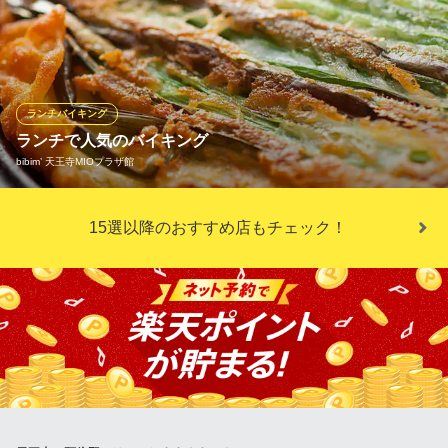
海鮮スンドゥブやトゥンカルビ鍋などの石鍋やフライドチキン、
チヂミ、チャプチェなど、韓国料理を40品以上楽しめる食べ放題
プランをご用意♪〆は石鍋にラーメンを追加するも良し、がっつり
ビビムパを食べるも良し◎食後のデザートもおひとり様につき1品
お選びいただけます。各種ご宴会には飲み放題付がおすすめで
ランチバイキング
す！
ランチで人気のバイキング
bibim’ 天王寺MIOプラザ館
韓国石鍋 bibim’ あべのキューズモール店
本格韓国料理食べ放題
キムチ・ナムル・チヂミなど日替わりのおかず5品が186円で食べ
ＪＲ天王寺駅南口 徒歩5分
15選以降のおすすめ店もチェック！
大阪府大阪市阿倍野区阿倍野筋1-6-1 Q's MALL4F
放題！
bibim’ 天王寺MIOプラザ館
韓国家庭料理
大阪メトロ御堂筋線天王寺駅 徒歩2分
大阪府大阪市天王寺区悲田院町10-48 天王寺MIOプラザ館4F