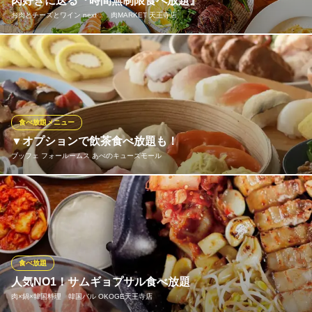
肉好きに送る『時間無制限食べ放題』
お肉とチーズとワイン next．．肉MARKET 天王寺店
チーズ好き、肉好きにお届けする時間無制限食べ放題コースが登
場♪50種、60種、70種の食べ放題コース！当店自慢の「チーズぶ
っかけローストビーフ」はもちろん、「肉バルハンバーグ」や
「唐揚げ」など人気メニューをお腹いっぱいお楽しみいただけま
す♪飲み放題は+1000円～お付けできます★
食べ放題メニュー
▼オプションで飲茶食べ放題も！
お肉とチーズとワイン next．．肉MARKET 天王寺店
ブッフェ フォールームス あべのキューズモール
食べ飲み放題/個室
ＪＲ天王寺駅南口 徒歩2分
大阪府大阪市阿倍野区阿倍野筋1-1-61 新宿ごちそうビルB1
出来立て熱々でご提供する小籠包など、人気の飲茶が食べ放題の
コースもございます。
ブッフェ フォールームス あべのキューズモール
和洋中×食べ放題
食べ放題
阪堺電気軌道上町線天王寺駅前駅 徒歩2分
人気NO1！サムギョプサル食べ放題
大阪府大阪市阿倍野区阿倍野筋1-6-1 あべのキューズモール4F
肉×鍋×韓国料理 韓国バル OKOGE天王寺店