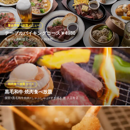
る】税込3,608円（1人前） 台湾小籠包の定番食べ放題コース！フ
ァミリーに嬉しい小学生半額！幼児無料！チーズ小籠包、大葉小
籠包（点心11品）、麻婆豆腐やよだれ鶏（逸品10品）、石焼炒
飯・拉麺（6品）が食べ放題！デザートプレートも付いています！
宴会用食べ放題メニュー
テーブルバイキングコース￥4980
台湾小籠包 天王寺MIO店
串カツと肉料理 ロビンフッド 阿倍野
小籠包・中華・点心
ＪＲ天王寺駅 徒歩1分
大阪府大阪市天王寺区悲田院町10-39
≪ロビンフッドの人気料理約50品が食べ放題♪≫看板料理の肉料理
や大海老フライ・生ハム・ピザ・パスタなど…食べ放題＋豊富な
飲み放題で、大満足の贅沢なコースです！こだわりの手づくりの
料理も豊富にご用意！
焼肉食べ放題コース
串カツと肉料理 ロビンフッド 阿倍野
黒毛和牛 焼肉食べ放題
安くて美味しい居酒屋
個室×黒毛和牛焼肉×しゃぶしゃぶ×すき焼き 善 天王寺店
近鉄南大阪線阿倍野橋駅 徒歩3分
大阪府大阪市阿倍野区阿倍野筋2-1-37 東陽ビル2F
【黒毛和牛 善】自慢の黒毛和牛 焼肉に、ホルモン・焼野菜・スー
プ・逸品料理まで付いた食べ放題！各種ご宴会におすすめです！
◆焼肉 満腹コース お一人様3,500円（税抜）◆上焼肉 満腹コ