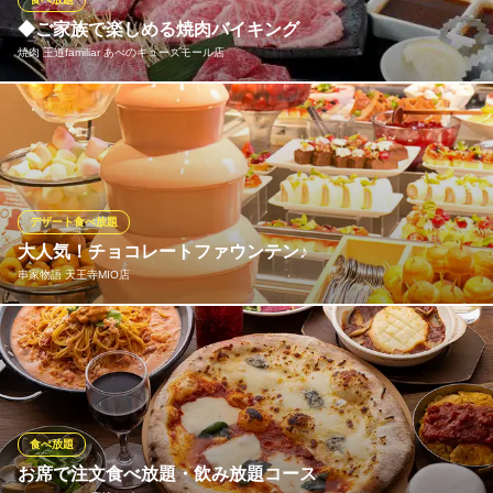
題
◆ご家族で楽しめる焼肉バイキング
焼肉 王道familiar あべのキューズモール店
ファームビュッフェ mothers てんしば店
新鮮ファームビュッフェ
美味しいお肉をたっぷり楽しみたいなら当店へ！充実の焼肉メニ
ＪＲ天王寺駅 徒歩5分
大阪府大阪市天王寺区茶臼山町5-55
ューや一品料理を、テーブルオーダーバイキングでお楽しみいた
だけます。「シニア」「小学生」「キッズ」など食べ放題の価格
が豊富であることも、ご家族様には嬉しいポイント◎
デザート食べ放題
焼肉 王道familiar あべのキューズモール店
大人気！チョコレートファウンテン♪
美味しい焼肉食べ放題
串家物語 天王寺MIO店
大阪メトロ谷町線天王寺駅 徒歩5分
大阪府大阪市阿倍野区阿倍野筋1-6-1 4F
大人も子供もみんな大好き！季節ごとに変わるチョコレートファ
ウンテン！！食べ放題なのでお好きなだけどうぞ♪ その他、季節
の素材を使ったケーキなどもご用意しております。
串家物語 天王寺MIO店
食べ放題
串揚げ
お席で注文食べ放題・飲み放題コース
大阪メトロ御堂筋線天王寺駅 徒歩1分