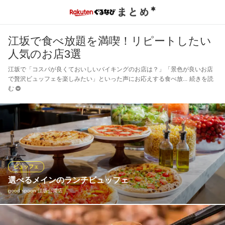
江坂で食べ放題を満喫！リピートしたい
人気のお店3選
江坂で「コスパが良くておいしいバイキングのお店は？」「景色が良いお店
で贅沢ビュッフェを楽しみたい」といった声にお応えする食べ放
続きを読
む
ビュッフェ
選べるメインのランチビュッフェ
good spoon 江坂公園店
選べるメイン＋食べ放題ビュッフェ＋ドリンクバーを1,980円～お