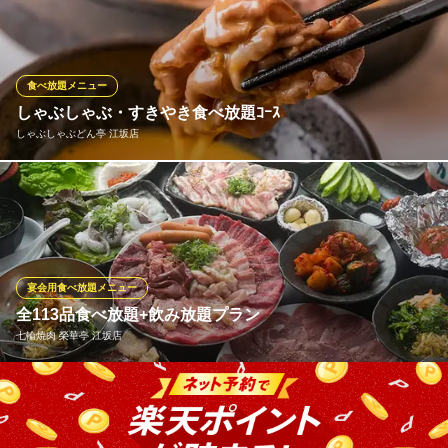
楽しみいただけます。メインは"チキンのトマト煮込み"や"国産黒
毛和牛のランプ肉のステーキ"などのおすすめメニューからお選び
ください。窯焼きピッツァなど食べ放題♪お好きなソフトドリン
ク・ワインも飲み放題♪※時期により価格変動する場合がありま
食べ放題メニュー
す。
しゃぶしゃぶ・すきやき食べ放題ｺｰｽ
しゃぶしゃぶどん亭 江坂店
good spoon 江坂公園店
江坂イタリアンカフェ
お肉はもちろん、鍋野菜、ごはん、うどん、中華麺、香の物が食
大阪メトロ御堂筋線江坂駅 徒歩2分
大阪府吹田市江坂町1-19-38
べ放題になるコースをご用意いたしました！ご予算やお好みのお
肉に合わせてお選びいただけます。特別な日にもそうでない日に
も大満足必至の食べ放題を、是非ご利用ください♪
宴会用食べ放題メニュー
しゃぶしゃぶどん亭 江坂店
全113品食べ放題+飲み放題プラン
しゃぶしゃぶ・すきやき
七輪焼肉 榮華亭 江坂店
大阪メトロ御堂筋線江坂駅 徒歩2分
大阪府吹田市豊津町10-11 池上ビル2F
驚愕のコスパを実現した食べ放題コースがございます！”牛・豚・
ホルモン・ホイル焼き・一品料理・デザート”etc…112種類のメニ
ュー全てが食べ放題になっちゃいます！さらに注目は、リピータ