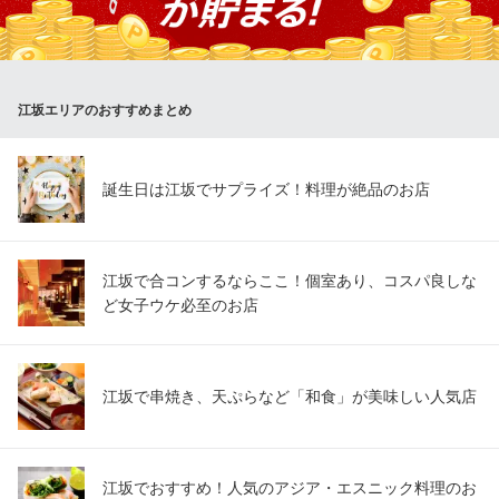
ー絶賛の肉質！種類が多いだけではございません、皆さんを満足
させるお肉が揃っています！さぁ宴会幹事さん、株の上げ所です
よ！！
江坂エリアのおすすめまとめ
七輪焼肉 榮華亭 江坂店
本格炭火焼肉食べ放題
大阪メトロ御堂筋線江坂駅 徒歩3分
大阪府吹田市江坂町1-22-10 第1梓ビル2F
誕生日は江坂でサプライズ！料理が絶品のお店
江坂で合コンするならここ！個室あり、コスパ良しな
ど女子ウケ必至のお店
江坂で串焼き、天ぷらなど「和食」が美味しい人気店
江坂でおすすめ！人気のアジア・エスニック料理のお