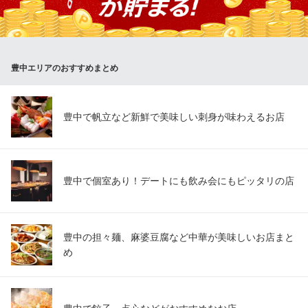
ご提供！歓送迎会など、各種宴会をお得にお楽しみいただけま
す！
大分からあげと鉄板焼 庄内応援団 勝男
豊中エリアのおすすめまとめ
唐揚・鉄板焼・居酒屋
阪急宝塚線庄内駅 徒歩2分
大阪府豊中市庄内東町4-2-27
豊中で帆立など新鮮で美味しい刺身が味わえるお店
豊中で個室あり！デートにも飲み会にもピッタリの店
豊中の担々麺、麻婆豆腐など中華が美味しいお店まと
め