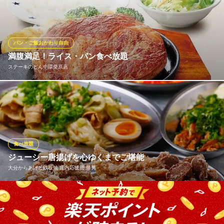
題！ランチセットではその他にも前菜盛り合わせ、サラダ付きの
ランチセットがおススメです。人気のパスタセットでは生パスタ
をご堪能いただけます。またお子様ランチセットのご用意もあり
ますのでお子様連れでのご来店もおすすめです！
パン・ご飯おかわり自由
満腹満足！ライス・パン食べ放題
イタリアン食堂 bis fare
ステーキのどん中環柴原店
子ども食堂×イタリアン
阪急宝塚線服部天神駅 徒歩12分
大阪府豊中市北条町1-22-7 サンワード緑地1F
ランチメニューには、ライスとパンのお替り自由が付いていま
す。しかも「ライスかパン」ではなく「ライスもパンも」両方O
K！炊き立てのご飯と、オーブンで温めたパンを、心ゆくまでお楽
しみください。
食べ放題
ステーキのどん中環柴原店
ジューシー唐揚げを心ゆくまでご堪能
気軽に熱々のステーキ
大分からあげと鉄板焼 庄内応援団 勝男
大阪モノレール線柴原阪大前駅 徒歩4分
大阪府豊中市刀根山元町5-50
勝男の宴会コースは、なんと！もも唐揚げが食べ放題で楽しんで
いただけます。エビチリいためや牛スジポン酢など、10種類の中
から選べる一品料理、120分飲み放題まで付いて破格の3,000円で