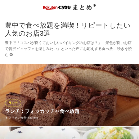
豊中で食べ放題を満喫！リピートしたい
人気のお店3選
豊中で「コスパが良くておいしいバイキングのお店は？」「景色が良いお店
で贅沢ビュッフェを楽しみたい」といった声にお応えする食べ放
続きを読
む
ランチ
ランチ：フォッカッチャ食べ放題
イタリアン食堂 bis fare
ランチタイムはお店で焼き上げる米粉のフォカッチャが食べ放