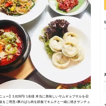
ー】3,828円/ 1名様 本当に美味しいサムギョプサルを召
板をご用意♪豚のばら肉を鉄板でキムチと一緒に焼きサンチュ