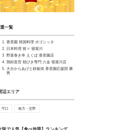
5選一覧
香里園 韓国料理 ポゴシッタ
日本料理 猩々 寝屋川
野菜巻き串 えくぼ 香里園店
鶏卸直営 朝びき専門 八金 寝屋川店
大分からあげと鉄板焼 香里園応援団 勝
男
周辺エリア
守口
枚方・交野
大阪で人気【食べ放題】ランキング