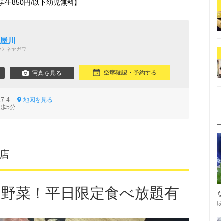
小学生850円/以下幼児無料】
寝屋川
ウ ネヤガワ
空席確認・予約する
写真を見る
17-4
地図を見る
徒歩5分
園店
鮮野菜！平日限定食べ放題有