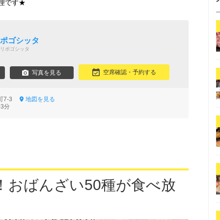
理です★
 ポゴシッタ
リポゴシッタ
空席確認・予約する
写真を見る
町7-3
地図を見る
3分
！おばんざい50種が食べ放