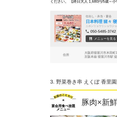
ください。 【終日大人 1,680円/5歳～
仕出し・弁当・宴会
日本料理 猩々 
ニホンリョウリショウジョ
050-5485-3742
メニューを見る
大阪府寝屋川市木田町
住所
京阪本線 寝屋川市駅 
3.
野菜巻き串 えくぼ 香里
豚肉×新
宴会用食べ放題
メニュー