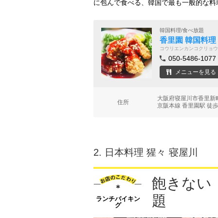
に包んで食べる、韓国で最も一般的な料
韓国料理/食べ放題
香里園 韓国料理
コウリエンカンコクリョウ
050-5486-1077
メニューを見る
大阪府寝屋川市香里新
住所
京阪本線 香里園駅 徒歩
2.
日本料理 猩々 寝屋川
飽きない
題
ランチバイキン
グ