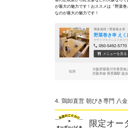
が最大の魅力です！おススメは『野菜巻
なのが最大の魅力です！
博多発祥！野菜巻き串
野菜巻き串 えく
ヤサイマキクシエクボコウ
050-5492-5770
メニューを見る
大阪府寝屋川市香里南之
住所
京阪本線 香里園駅 徒歩
4.
鶏卸直営 朝びき専門 八金
限定オー
オーダーバイキ