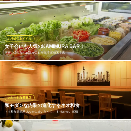
千葉県船橋市高根台7-10-11
スイスの伝統料理「ラクレットチーズ」。チーズの切り口を温
め、皮が香ばしく中がトロリとなったところを削いで具材にかけ
てお召し上がりいただく料理です。熱々のチーズをお客様の目の
前で豪快に削ぎ落とす様は圧巻！当店自慢のラクレットチーズを
存分にお楽しみください。
女子会におすすめ
女子会にも人気のKAMIMURA BAR！
イタリアンバル ワインと泡の店 33
幸せの焼肉食べ放題 かみむら牧場 船橋宮本店
イタリアン／ワイン
ＪＲ総武線船橋駅 徒歩3分
千葉県船橋市本町4-41-29
新鮮な野菜やデザート、アイスまでビュッフェ形式の食べ放題で
お楽しみいただける【KAMIMURA BAR】をご用意しております。
組み合わせは無限大！焼肉と一緒に自分好みにカスタマイズすれ
ばオリジナルメニューの完成。女子会やご家族連れのお食事にぜ
ひ！※KAMIMURA BARは全ての食べ放題コースにセットでついて
おしゃれな雰囲気
きます。
和モダンな内装の進化するネオ和食
ネオ和食居酒屋 あなたに会いたくて。 ‐I miss you‐ 船橋
幸せの焼肉食べ放題 かみむら牧場 船橋宮本店
焼肉食べ放題＆飲み放題
木を基調とした落ち着いた内装はしっぽり友人との飲み会、女子
京成本線大神宮下駅 徒歩3分