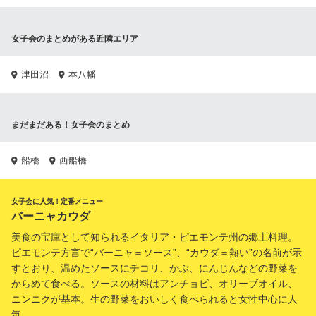
女子会のまとめがある近隣エリア
津田沼
本八幡
まだまだある！女子会のまとめ
船橋
西船橋
女子会に人気！定番メニュー
バーニャカウダ
美食の宝庫として知られるイタリア・ピエモンテ州の郷土料理。
ピエモンテ方言で“バーニャ＝ソース”、“カウダ＝熱い”の名前が示
すとおり、温めたソースにチコリ、かぶ、にんじんなどの野菜を
からめて食べる。ソースの材料はアンチョビ、オリーブオイル、
ニンニクが基本。生の野菜をおいしく食べられると女性中心に人
気。