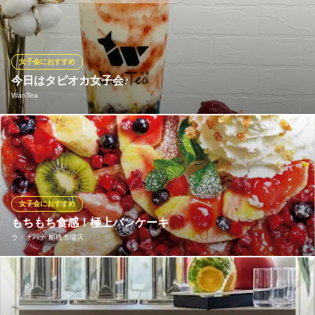
千葉県船橋市宮本2-12-15
会、接待、合コン、歓送迎会、忘年会に最適。
ネオ和食居酒屋 あなたに会いたくて。 ‐I miss you‐ 船橋
米と味噌に拘るネオ和食
女子会におすすめ
京成本線京成船橋駅 徒歩4分
今日はタピオカ女子会♪
千葉県船橋市本町3-2-1 ジュン企画ビル2F
WanTea
いちごジャムをふんだんに使ったストロベリーミルクが大人気で
す！！ 当店はタピオカ屋にしては珍しく、広々とした店内でイー
トインができます♪ 学校帰りに、お子様の送り迎え帰りに、女子
会やママ友会しませんか？
女子会におすすめ
WanTea
もちもち食感！極上パンケーキ
西船のタピオカ専門店
ラ・オハナ 船橋市場店
京成本線京成西船駅 徒歩1分
千葉県船橋市西船4-15-1 ラ・リュミエール1F
女子会の締めくくりには、見た目も可愛いハワイアンスイーツが
欠かせません。フルーツたっぷりのパンケーキや、カラフルなシ
ェイブアイスは、テーブルに運ばれた瞬間に撮影タイムが始まる