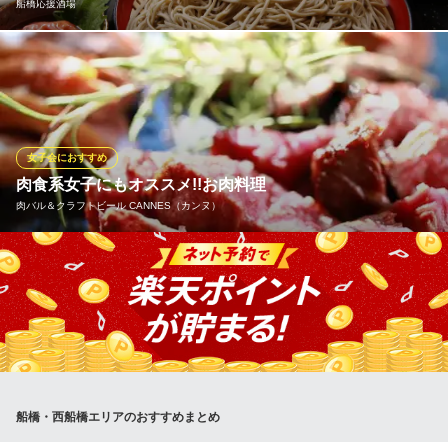
Casual Dining 6sense resort
船橋応援酒場
お洒落テラスと肉料理
ＪＲ総武線船橋駅 徒歩3分
千葉県船橋市本町1-32-3 H1323 4F
【豊富なメニュー】女子会に人気のメニューを取り揃えておりま
す。コースのご利用ではお得なクーポンもございます！ぐるなび
限定クーポンで２時間飲み放題付宴会コースをご用意しておりま
す♪少人数様でも使えるクーポンもご用意しております！詳細はク
ーポンページをご覧下さい♪
女子会におすすめ
肉食系女子にもオススメ!!お肉料理
船橋応援酒場
肉バル＆クラフトビール CANNES（カンヌ）
和風居酒屋
ＪＲ総武線船橋駅 徒歩1分
千葉県船橋市本町1-3-12 船橋フェイスビルB1
厳選したお肉料理は他では味わえない逸品。柔らかな肉質と溢れ
出る肉汁、口の中に広がる旨味に思はず笑みがこぼれるほど◎ゆ
ったり寛げる空間で至福のお時間をお過ごしください。シェフ自
慢の肉料理とを楽しむご宴会プラン♪柔らかいお肉とワインの相性
は抜群です！
肉バル＆クラフトビール CANNES（カンヌ）
船橋・西船橋エリアのおすすめまとめ
洋食／居酒屋／ステーキ
ＪＲ西船橋駅北口 徒歩2分