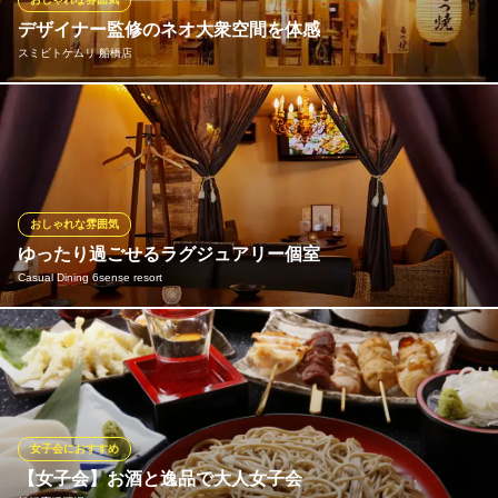
デザイナー監修のネオ大衆空間を体感
和伊きっちん itAPAn
スミビトケムリ 船橋店
和＋伊の創作ダイニング
ＪＲ西船橋駅北口 徒歩1分
千葉県船橋市西船4-25-2 アロービル1階
船橋駅から徒歩3分でアクセス抜群！当店貸切OK！着席72名、立
食では100名様まで対応が可能です！大人数での飲み会やパーティ
ー、二次会などに最適です◎オシャレな店内で美味しいお料理と
お酒をご堪能いただけます。貸切ご希望のお客様は当店にてご相
談ください。シーンに合わせてお席をご用意致します！
おしゃれな雰囲気
ゆったり過ごせるラグジュアリー個室
スミビトケムリ 船橋店
Casual Dining 6sense resort
船橋もつ焼き専門店
京成本線京成船橋駅 徒歩3分
千葉県船橋市本町4-41-25 4.モンテローザ船橋ビル5F
ラグジュアリーな装飾に包まれた、プライベート空間を保てる個
室もお祝い事には人気のお席です！ゆったりとお座りいただける
ソファー席で、時間を忘れて会話を楽しむ女子会にもおすすめ♪優
しい明るさのお洒落な照明に照らされて、心地よくお過ごしいた
だけます！
女子会におすすめ
【女子会】お酒と逸品で大人女子会