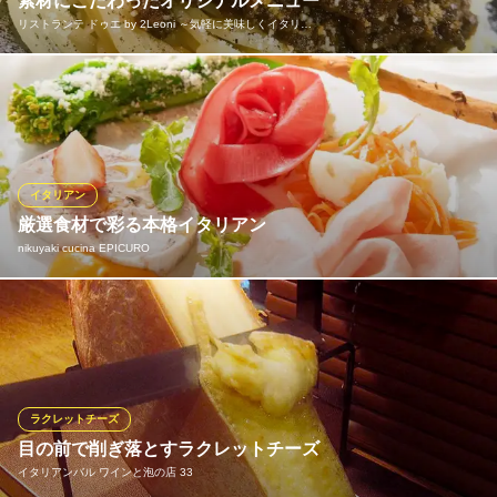
素材にこだわったオリジナルメニュー
リストランテ ドゥエ by 2Leoni ～気軽に美味しくイタリ…
黒毛和牛を使ったミートソース、甘エビのミソとクリームのソー
ス、コク旨なトリッパの煮込みなど、素材にこだわったオリジナ
ルメニューを沢山ご用意しております。料理に合わせるワインも
多数の中からお選びいただけます。料理とワインのマリアージュ
を楽しみながらゆったりとした時間をお過ごし下さい。
イタリアン
厳選食材で彩る本格イタリアン
リストランテ ドゥエ by 2Leoni ～気軽に美味しくイタリア
nikuyaki cucina EPICURO
ン～
カジュアルイタリアン
ＪＲ総武線船橋駅 徒歩3分
味も見た目も楽しめる品数豊富な前菜、アミノ酸の掛け合わせを
千葉県船橋市本町5-6-12 1F
元に計算された独自の「うまみ」を詰め込んだ究極トマトソ ース
にオリジナル手打ちパスタ、手ごねのピザ。エピキューロでしか
体験できない味をぜひお楽しみください。
ラクレットチーズ
nikuyaki cucina EPICURO
目の前で削ぎ落とすラクレットチーズ
焼肉イタリアン
イタリアンバル ワインと泡の店 33
新京成線高根公団駅南口 徒歩1分