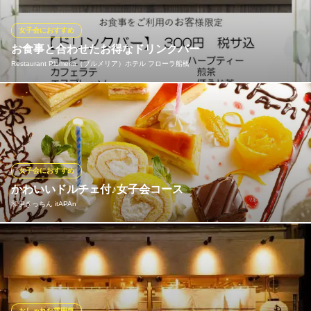
ほどの可愛さ！シェアして色々な味を楽しむのもおすすめ。「別
腹」を満たす至福のデザートタイムをお約束します。
女子会におすすめ
お食事と合わせたお得なドリンクバー
ラ・オハナ 船橋市場店
Restaurant Plumeria（プルメリア）ホテル フローラ船橋
ハワイアンカフェ
ＪＲ総武線船橋駅 徒歩13分
千葉県船橋市市場2-1-30
12種類からなるドリンクバーをお得な価格で！一番人気のワンプ
レートランチをご注文のお客様には、なんと、100円でご提供！
Restaurant Plumeria（プルメリア）ホテル フローラ船橋
カフェレストラン
女子会におすすめ
ＪＲ総武線船橋駅 徒歩3分
かわいいドルチェ付♪女子会コース
千葉県船橋市本町7-11-1
和伊きっちん itAPAn
西船橋で誕生日･記念日･ママ会･女子会ならitAPAnで♪女性限定の
前菜からドルチェまで、女性に人気のメニューを集めました！お
料理のみ3,000円（税込3300円）、二時間飲み放題付きで4,500円
（税込4950円）にてご提供！女性に嬉しい料理全7品。誕生日・
記念日ならドルチェをメッセージ付きプレートに変更OK！
おしゃれな雰囲気