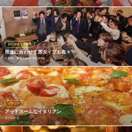
誕生日や記念日など大切な方の大切な日にはとっておきのサプラ
イズをしたい‥！そんな声にお応えしてお祝い用のケーキ4号サイ
ズ(直径12cm)をご用意しております♪提供タイミングやちょっとし
たサプライズなど、スタッフがサポート致しますので、お気軽に
ご相談ください。※4日前までにご予約をお願い致します。
おしゃれな雰囲気
用途に合わせて席タイプも色々
旨唐揚げと居酒メシ西鉄久留米ミライザカ
久留米 宴会 LAMP SQUARE
久留米居酒屋宴会大人数
西鉄天神大牟田線西鉄久留米駅 徒歩5分
福岡県久留米市東町33-5
バーカウンター前は、カウンター席なっていて少人数利用に。デ
ート用のベンチシートやボックス席。 夜カフェ仕様でゆったり寛
げる。
久留米 宴会 LAMP SQUARE
イタリアン
ダイニングバー
アットホームなイタリアン
西鉄天神大牟田線西鉄久留米駅 徒歩3分
タベルナ石
福岡県久留米市東町25-25 1F