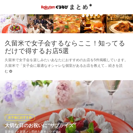
久留米で女子会するならここ！知ってる
だけで得するお店5選
久留米で女子会を楽しみたいあなたにおすすめのお店を5件掲載しています。
久留米で「女子会に最適なオシャレな個室があるお店を教えて
続きを読
む
女子会におすすめ
大切な日のお祝いに“サプライズ”
旨唐揚げと居酒メシ西鉄久留米ミライザカ