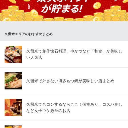
セコンド WINE MEAT ITALY
イタリアンバル
西鉄天神大牟田線西鉄久留米駅 徒歩2分
福岡県久留米市東町38-31 ひかりビル1F
久留米エリアのおすすめまとめ
久留米で創作懐石料理、串かつなど「和食」が美味し
い人気店
久留米で外さない博多もつ鍋が美味しい店まとめ
久留米で合コンするならここ！個室あり、コスパ良し
など女子ウケ必至のお店