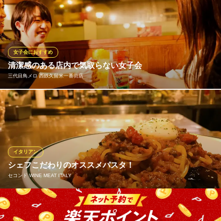
自慢のピザやパスタなど、家庭的なイタリア料理と本格エスプレ
ッソを堪能いただけるお店です。イタリアの食堂をモチーフにし
て作られた店内と開放的なテラス席をご用意しております。
タベルナ石
女子会におすすめ
イタリアン
清潔感のある店内で気取らない女子会
ＪＲ久留米駅 徒歩11分
三代目鳥メロ 西鉄久留米一番街店
福岡県久留米市篠山町397-10
鳥メロは何といっても“メニュー充実度”と“コストパフォーマンス
の良さ”が魅力♪インパクト大のもも一本焼きをはじめ、チュロス
などのデザートも充実◎気分に合わせて選べるのが嬉しいポイン
ト。おしゃべりが止まらなくても、お財布にやさしいから安心。
おいしい料理と一緒に、ゆったり女子トークを楽しんでみません
イタリアン
か？
シェフこだわりのオススメパスタ！
セコンド WINE MEAT ITALY
三代目鳥メロ 西鉄久留米一番街店
久留米居酒屋宴会大人数
今週は「茄子とモッツァレラの温玉ボロネーゼ」。 ボロネーゼ好
西鉄天神大牟田線西鉄久留米駅 徒歩3分
福岡県久留米市東町34-47 原口剣生ビル1F
きなシェフのこだわりが詰まった一皿です！