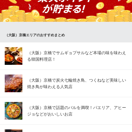
個室をご用意しています。女子会や合コン・貸切など人数に応じ
て幅広く対応いたしますので、様々なシーンにご利用ください☆
肉バルで黒毛和牛 食べ放題 トリコミート京橋
食べ飲み放題の肉バル
（大阪）京橋エリアのおすすめまとめ
大阪メトロ長堀鶴見緑地線京橋駅 徒歩2分
大阪府大阪市都島区東野田町2-8-6
（大阪）京橋でサムギョプサルなど本場の味を味わえ
る韓国料理店！
（大阪）京橋で炭火七輪焼き鳥、つくねなど美味しい
焼き鳥が味わえる人気店
（大阪）京橋で話題のバルを満喫！パエリア、アヒー
ジョなどがおいしいお店