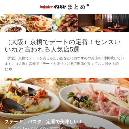
（大阪）京橋でデートの定番！センスい
いねと言われる人気店5選
（大阪）京橋でデートを楽しみたいあなたにおすすめのお店を5件掲載してい
ます。（大阪）京橋で「デートを盛り上げる雰囲気が良くてお
続きを読
む
イタリアン
ステーキ、パスタ…定番で美味しい！
イタリアンダイニング NATURA ジョーテラス