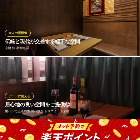
当店自慢の肉料理、パスタ、ピッツアなど本場イタリア料理を単
品、コースよりお選び頂けます。 おすすめの前菜盛り合わせは
「例）生ハム、サラミ、パテドカンパーニュ、キッシュ、チー
ズ、オリーブ」♪日により変更の場合がございますのでお気軽にお
声がけください。
大人の雰囲気
伝統と現代が交差する端正な空間
京橋イタリアン倶楽部アルコバレーノ
京橋 鮨 黒潮海閤
京橋 イタリアン 貸切
ＪＲ環状線・学研都市線京橋駅 徒歩3分
大阪府大阪市都島区片町2-9-24 Nスタジオビル2F
【寿司×フレンチ×北欧×日本】のイノベーテイブキュイジーヌと寿
司を楽しめる。 日本料理とフランスの最先端料理とデンマーク等
北欧の先進性を表現。前菜は北欧料理のように美しく、メインは
しっかりとポーションを意識してフレンチの満足感を。
デートに使える
京橋 鮨 黒潮海閤
居心地の良い空間をご提供◎
京橋 江戸前寿司
肉バルで黒毛和牛 食べ放題 トリコミート京橋
ＪＲ京橋駅 徒歩2分
大阪府大阪市都島区東野田町3-4-13 クレール京橋2F
落ち着いた雰囲気の店内には、シンプルなテーブル席、ゆったり
過ごせるソファー席や、プライベートな時間を過ごせるお洒落な