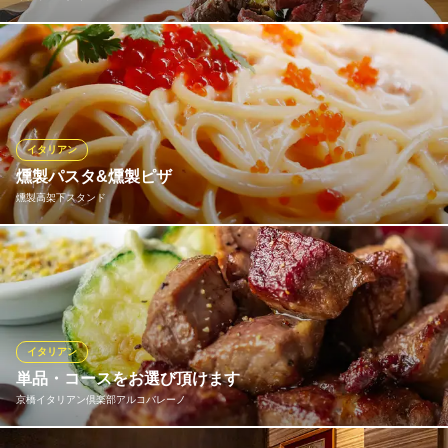
“次の飲み会はオシャレに楽しみたい”という幹事様に。NATURAの
コースは2,500円～、本場で修業を積んだシェフ手作りのイタリア
ンをお届けいたします。黒毛和牛ステーキや三元豚ローストなど
のお肉がメインなので、男性も満腹必至。名物パイッツァ、季節
ごとに替わるパスタ、旬魚介の逸品など“今だけ”の美味も揃いま
イタリアン
す。
燻製パスタ&燻製ピザ
燻製高架下スタンド
イタリアンダイニング NATURA ジョーテラス
パイッツァとイタリアン
イタリアンの定番料理と組み合わせた「燻製」×「イタリアン」ピ
ＪＲ大阪環状線大阪城公園駅 徒歩1分
大阪府大阪市中央区大阪城3-1 B TERRACE1F
ザやパスタで人気のトマトソースを燻製したり、チーズやベーコ
ンの燻製食材と組み合わせることで！全く新しいお料理に変身☆
燻製高架下スタンド
イタリアン
燻製料理
単品・コースをお選び頂けます
ＪＲ京橋駅 徒歩5分
京橋イタリアン倶楽部アルコバレーノ
大阪府大阪市城東区蒲生1-8-9