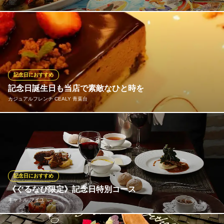
目で見て楽しい・食べて舌が感じる美味が堪らない…！活気あふ
れる調理の音や楽しい笑い声が溢れる空間で、和やかなお食事の
ひとときをお過ごしください♪産地直送野菜やお店で手作りするパ
スタ・ピザ生地・ソースが奏でるイタリアンは、どれも自信を持
ってオススメできる逸品です。
記念日におすすめ
記念日誕生日も当店で素敵なひと時を
季節の産直食材×イタリアン グリーンハウス 青葉台
カジュアルフレンチ CEALY 青葉台
個室完備老舗イタリアン
田園都市線青葉台駅 徒歩2分
神奈川県横浜市青葉区青葉台1-6-16 ＧＨビル8F
記念日や誕生日などの際は、無料でメッセージプレートをご用意
しております。 追加料金でデザートの盛り合わせや、事前予約で
バースデーケーキもご用意できますので、お気軽にお問合せ下さ
い。
記念日におすすめ
カジュアルフレンチ CEALY 青葉台
《ぐるなび限定》記念日特別コース
カジュアルフレンチ
キャトル フイユ
東急田園都市線青葉台駅 徒歩12分
神奈川県横浜市青葉区桜台29-1