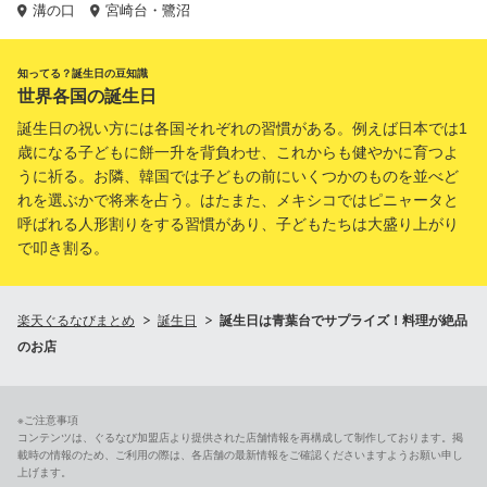
溝の口
宮崎台・鷺沼
知ってる？誕生日の豆知識
世界各国の誕生日
誕生日の祝い方には各国それぞれの習慣がある。例えば日本では1
歳になる子どもに餅一升を背負わせ、これからも健やかに育つよ
うに祈る。お隣、韓国では子どもの前にいくつかのものを並べど
れを選ぶかで将来を占う。はたまた、メキシコではピニャータと
呼ばれる人形割りをする習慣があり、子どもたちは大盛り上がり
で叩き割る。
楽天ぐるなびまとめ
誕生日
誕生日は青葉台でサプライズ！料理が絶品
のお店
※ご注意事項
コンテンツは、ぐるなび加盟店より提供された店舗情報を再構成して制作しております。掲
載時の情報のため、ご利用の際は、各店舗の最新情報をご確認くださいますようお願い申し
上げます。