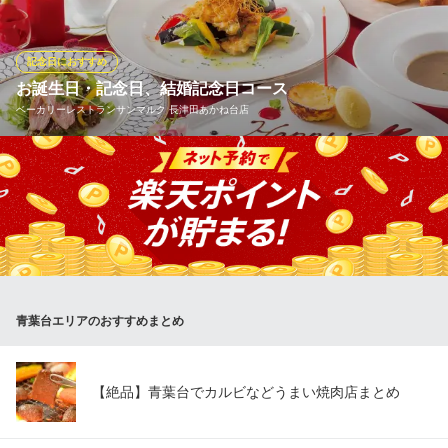
DUMBO PIZZA FACTORY（ダンボピザファクトリー） 青葉
台
記念日におすすめ
青葉台・ピザ・ビール
お誕生日・記念日、結婚記念日コース
東急田園都市線青葉台駅北口 徒歩3分
ベーカリーレストランサンマルク 長津田あかね台店
神奈川県横浜市青葉区青葉台2-6-4 ユータカラヤ青葉台ビル1F
誕生日、結婚記念日にオススメのコースを多数ご用意しておりま
す。事前にお申し付けいただければ、名入れデザートもご用意。
大切な記念日に、サンマルク自慢のコースと焼き立てパンをどう
ぞ！
ベーカリーレストランサンマルク 長津田あかね台店
ベーカリーレストラン
青葉台エリアのおすすめまとめ
東急田園都市線長津田駅北口 徒歩20分
神奈川県横浜市青葉区あかね台1-31-6
【絶品】青葉台でカルビなどうまい焼肉店まとめ