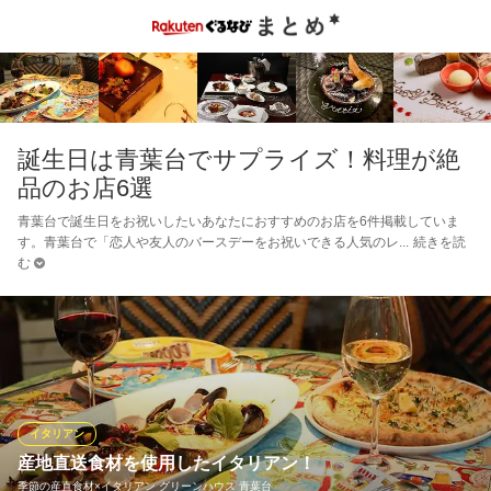
誕生日は青葉台でサプライズ！料理が絶
品のお店6選
青葉台で誕生日をお祝いしたいあなたにおすすめのお店を6件掲載していま
す。青葉台で「恋人や友人のバースデーをお祝いできる人気のレ
続きを読
む
イタリアン
産地直送食材を使用したイタリアン！
季節の産直食材×イタリアン グリーンハウス 青葉台