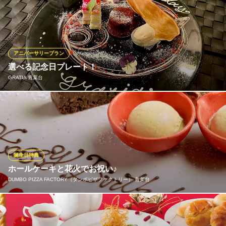
ぐるなび記念日特別コース《￥8,680》メッセージ入り記念日ケー
キ付き 一口オードブル／冷前菜／温前菜(フォアグラのポワレ)／
本日のポタージュ／本日の魚料理／和牛サーロイン網焼き／誕生
日･記念日メッセージ入り特別ケーキ／デザート／コーヒーまたは
紅茶／トリュフショコラ ※内容は季節の食材によって異なりま
アニバーサリープラン
す。
選べる記念日プレート！
※こちらは夜のみのこだわりです。
GRATIA 青葉台
キャトル フイユ
お誕生日や結婚記念日など、GRATIAで大切な方と特別な時間を過
ワインとフレンチ
ごしてみませんか。 事前に内容をお伝えいただけましたら、ご要
東急田園都市線藤が丘駅正面口 徒歩3分
神奈川県横浜市青葉区藤が丘2-3-3 第2飯田ビル2F
望に合わせたメッセージをプレートに添えてお出し致します。 食
事の最後を飾る特別な一品で、思い出に残るひと時をお楽しみ頂
ければと思います。
誕生日特典
ホールケーキと花火でお祝い♪
GRATIA 青葉台
DUMBO PIZZA FACTORY（ダンボピザファクトリー） 青葉台
イタリアンレストラン
東急田園都市線青葉台駅 徒歩5分
神奈川県横浜市青葉区青葉台2-11-23
【誕生日、記念日のサプライズに◎】ホールケーキと花火でお祝
いします♪2日前までの要ご予約で 2,200円