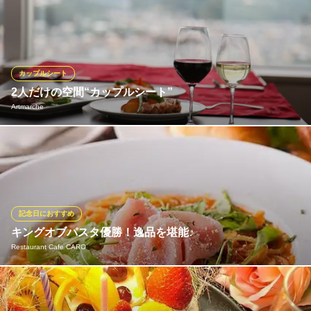
群馬県高崎市柳川町9-8 2F
肉料理以外にも本格的なビストロ料理をお楽しみ頂けます！開放
感がありつつ落ち着いた大人の空間で肩ひじ張らずに美味しい料
理とお酒をご堪能ください♪お仕事帰り、おひとり様でのサク飲み
から、女子会、気の合うお仲間との飲み会、各種ご宴会など幅広
くご利用お待ちしております。
カップルシート
2人だけの空間“カップルシート”
炭火bistro GOETHE
Artmarche
炭火ビストロ
ＪＲ高崎駅 徒歩9分
群馬県高崎市連雀町4-4
高崎の名所「観音山」を見渡せる席はカップルシートをご用意し
ています。 昼間は烏川
Artmarche
美食 夜景 記念日
記念日におすすめ
ＪＲ高崎駅西口 徒歩8分
キングオブパスタ優勝！逸品を堪能♪
群馬県高崎市高松町35-1 高崎市役所21F
Restaurant Cafe CARO
２０１４年第六回キングオブパスタで優勝をした当店自慢の「群
馬県産氷室豚使用レモンクリームパスタ」をいつでもお楽しみい