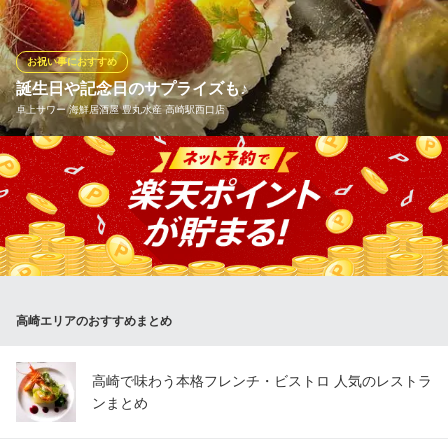
ただけます。ランチにぜひご賞味ください！宴会や女子会・記念
日・女子会にもご利用いただけます！
お祝い事におすすめ
Restaurant Cafe CARO
誕生日や記念日のサプライズも♪
イタリアン 居酒屋
卓上サワー 海鮮居酒屋 豊丸水産 高崎駅西口店
ＪＲ高崎駅西口 徒歩8分
群馬県高崎市連雀町25 寿ビル1F
【豊丸水産からお祝い】記念日のサプライズもお任せ下さい♪思い
出に残る記念日を全力でサポートさせていただきます！ご宴会、
お祝い事を華やかにする、宴会コースも多数ご用意しておりま
す。ご相談などございましたら、お気軽にお問い合わせください
ませ！
卓上サワー 海鮮居酒屋 豊丸水産 高崎駅西口店
高崎エリアのおすすめまとめ
個室 海鮮 居酒屋
ＪＲ高崎線高崎駅西口 徒歩3分
群馬県高崎市八島町223
高崎で味わう本格フレンチ・ビストロ 人気のレストラ
ンまとめ