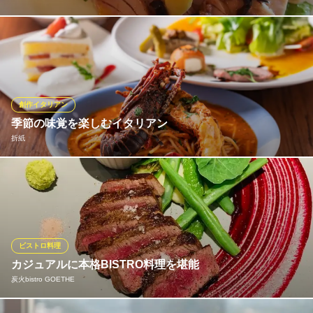
敷居が高いイメージのあるフランス料理ですが、当店では肩ひじ
張らないカジュアルフレンチをお楽しみいただけます。安らぎの
空間でゆったりとくつろいでお食事いただけます。こだわりの素
材の良さを最大限引き出したおいしいフレンチをご提供いたしま
す。お気軽にご利用ください。
創作イタリアン
季節の味覚を楽しむイタリアン
La table de chouette
折紙
フレンチレストラン
ＪＲ高崎駅 車5分
群馬県高崎市江木町1471-2 1F
濃厚なポタージュや仕入れによって内容が変わるパスタなど季節
感あふれる料理が楽しめます。 イタリアンはもちろん、中華やス
イーツ中心のコースも充実。前菜・メイン・締めの特製スイーツ
まで揃ったコースは満足度も抜群。 料理に合わせて楽しめるドリ
ンクも豊富で、特別な日にもおすすめです。
ビストロ料理
カジュアルに本格BISTRO料理を堪能
折紙
炭火bistro GOETHE
イタリアン＆スイーツ
ＪＲ高崎駅 徒歩20分