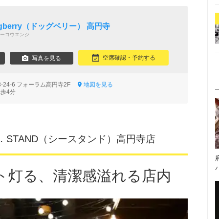
 Dogberry（ドッグベリー） 高円寺
ーコウエンジ
空席確認・予約する
写真を見る
-24-6 フォーラム高円寺2F
地図を見る
徒歩4分
．STAND（シースタンド）高円寺店
ト灯る、清潔感溢れる店内