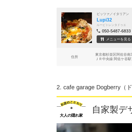
ピッツァ／イタリアン
Lupi32
ルーピトレンタドゥエ
050-5487-6833
メニューを見る
東京都杉並区阿佐谷南3
住所
ＪＲ中央線 阿佐ケ谷駅
2.
cafe garage Dogbe
自家製デ
大人の隠れ家