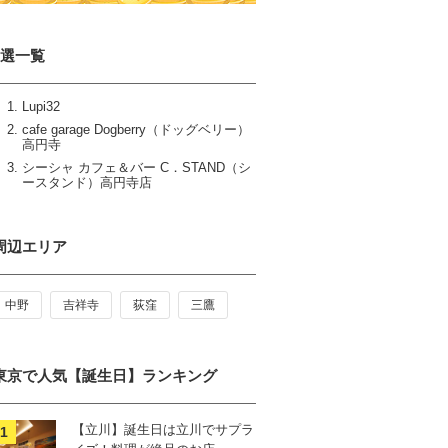
3選一覧
Lupi32
cafe garage Dogberry（ドッグベリー）
高円寺
シーシャ カフェ＆バー C．STAND（シ
ースタンド）高円寺店
周辺エリア
中野
吉祥寺
荻窪
三鷹
東京で人気【誕生日】ランキング
【立川】誕生日は立川でサプラ