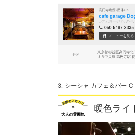
高円寺喫煙×団体OK
cafe garage
カフェガレージドッグベリ
050-5487-2335
メニューを見る
東京都杉並区高円寺北3
住所
ＪＲ中央線 高円寺駅 
3.
シーシャ カフェ＆バー C
暖色ライ
大人の雰囲気